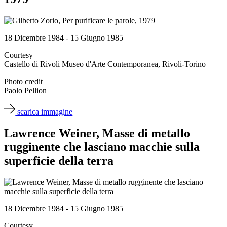
Scuole
Visite
guidate
Progetto
18 Dicembre 1984 - 15 Giugno 1985
Summer
School
Courtesy
Progetti
Castello di Rivoli Museo d'Arte Contemporanea, Rivoli-Torino
Speciali
EN
Photo credit
Ricerca
Paolo Pellion
Storia
Sedi
scarica immagine
Tutte
le
Lawrence Weiner, Masse di metallo
sedi
Edificio
rugginente che lasciano macchie sulla
Castello
superficie della terra
Manica
Lunga
Villa
Cerruti
Cosmo
Digitale
18 Dicembre 1984 - 15 Giugno 1985
EN
Visita
Courtesy