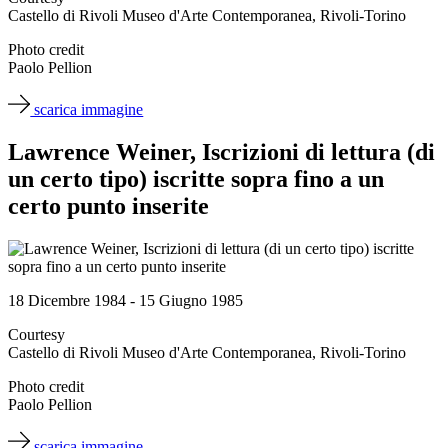
Biglietti
Castello di Rivoli Museo d'Arte Contemporanea, Rivoli-Torino
Shop
Chi
Photo credit
siamo
Paolo Pellion
Area
Media
scarica immagine
Organizza
il
Lawrence Weiner, Iscrizioni di lettura (di
tuo
un certo tipo) iscritte sopra fino a un
evento
Amministrazione
certo punto inserite
trasparente
Whistleblowing
Sostieni
il
museo
18 Dicembre 1984 - 15 Giugno 1985
EN
Courtesy
Castello di Rivoli Museo d'Arte Contemporanea, Rivoli-Torino
Photo credit
Paolo Pellion
scarica immagine