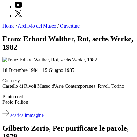
YouTube
X
Home
/
Archivio del Museo
/
Ouverture
Programmi
Mostre
Franz Erhard Walther, Rot, sechs Werke,
Eventi
1982
Archivi
del
Museo
Cosmo
Digitale
18 Dicembre 1984 - 15 Giugno 1985
EN
Collezione
Courtesy
Accessibilità
Castello di Rivoli Museo d'Arte Contemporanea, Rivoli-Torino
Educazione
Educazione
Photo credit
News
Paolo Pellion
Dipartimento
Educazione
scarica immagine
Formazione
e
Gilberto Zorio, Per purificare le parole,
Ricerca
Famiglie
1979