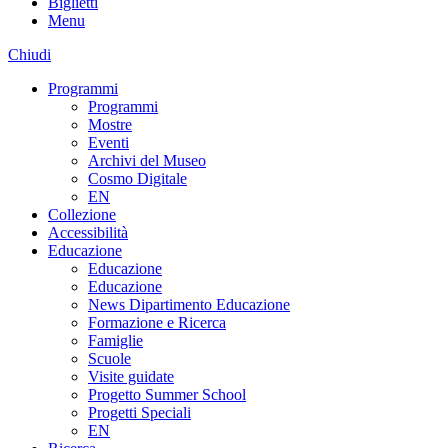
Biglietti
Menu
Chiudi
Programmi
Programmi
Mostre
Eventi
Archivi del Museo
Cosmo Digitale
EN
Collezione
Accessibilità
Educazione
Educazione
Educazione
News Dipartimento Educazione
Formazione e Ricerca
Famiglie
Scuole
Visite guidate
Progetto Summer School
Progetti Speciali
EN