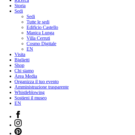
Ricerca
Storia
Sedi
Sedi
Tutte le sedi
Edificio Castello
Manica Lunga
Villa Cerruti
Cosmo Digitale
EN
Visita
Biglietti
Shop
Chi siamo
Area Media
Organizza il tuo evento
Amministrazione trasparente
Whistleblowing
Sostieni il museo
EN
Facebook
Instagram
Pinterest