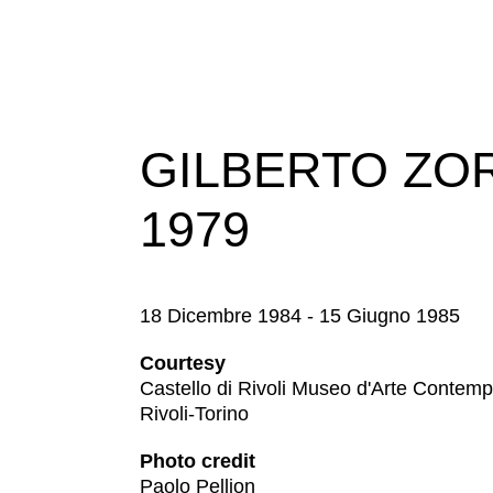
Ricerca
Storia
Sedi
Tutte
GILBERTO ZOR
le
sedi
1979
Edificio
Castello
Manica
18 Dicembre 1984 - 15 Giugno 1985
Lunga
Villa
Courtesy
Cerruti
Castello di Rivoli Museo d'Arte Contem
Rivoli-Torino
Cosmo
Digitale
Photo credit
Visita
Paolo Pellion