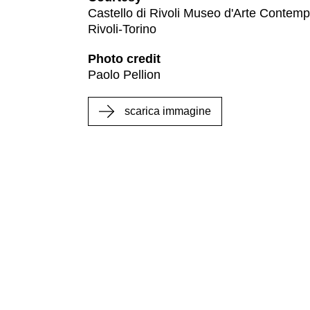
Castello di Rivoli Museo d'Arte Contem
Educazione
Rivoli-Torino
News
Photo credit
Dipartimento
Paolo Pellion
Educazione
Formazione
scarica immagine
e
Ricerca
Famiglie
Scuole
Visite
guidate
Progetto
Summer
School
Progetti
Speciali