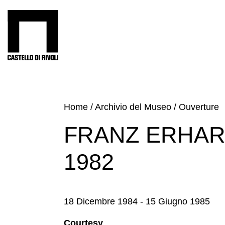
Salta
al
Castello di Rivoli - Vai all'homepage
contenuto
Programmi
Mostre
Eventi
Home
/
Archivio del Museo
/
Ouverture
Archivi
FRANZ ERHAR
del
Museo
1982
Cosmo
Digitale
Collezione
18 Dicembre 1984 - 15 Giugno 1985
Accessibilità
Courtesy
Educazione