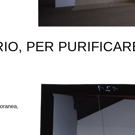
IO, PER PURIFICAR
poranea,