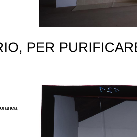
IO, PER PURIFICAR
poranea,