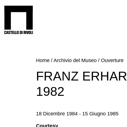
Salta
al
Castello di Rivoli - Vai all'homepage
contenuto
Programmi
Mostre
Eventi
Home
/
Archivio del Museo
/
Ouverture
Archivi
FRANZ ERHAR
del
Museo
1982
Cosmo
Digitale
Collezione
18 Dicembre 1984 - 15 Giugno 1985
Accessibilità
Courtesy
Educazione