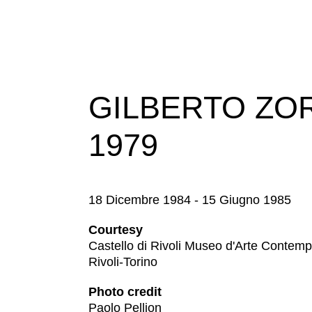
Ricerca
Storia
Sedi
Tutte
GILBERTO ZOR
le
sedi
1979
Edificio
Castello
Manica
18 Dicembre 1984 - 15 Giugno 1985
Lunga
Villa
Courtesy
Cerruti
Castello di Rivoli Museo d'Arte Contem
Rivoli-Torino
Cosmo
Digitale
Photo credit
Visita
Paolo Pellion