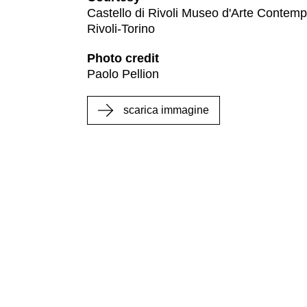
Castello di Rivoli Museo d'Arte Contem
Educazione
Rivoli-Torino
News
Photo credit
Dipartimento
Paolo Pellion
Educazione
Formazione
scarica immagine
e
Ricerca
Famiglie
Scuole
Visite
guidate
Progetto
Summer
School
Progetti
Speciali