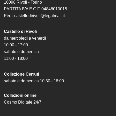
10098 Rivoli - Torino
Cerruti
PARTITA IVA E C.F. 04848010015
Cosmo
Pec : castellodirivoli@legalmail.it
Digitale
EN
Castello di Rivoli
Visita
da mercoledì a venerdì
10:00 - 17:00
Biglietti
sabato e domenica
Shop
11:00 - 18:00
Chi
siamo
Collezione Cerruti
Area
sabato e domenica 10:30 - 18:00
Media
Organizza
Collezioni online
il
Cosmo Digitale 24/7
tuo
evento