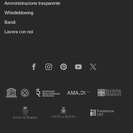
Amministrazione trasparente
Amministrazione
Whistleblowing
trasparente
Bandi
Whistleblowing
Lavora con noi
Sostieni
il
museo
EN
Facebook
Instagram
Pinterest
YouTube
X