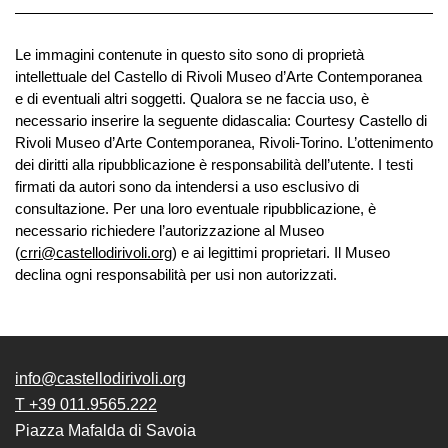
School
Progetti
Le immagini contenute in questo sito sono di proprietà
Speciali
intellettuale del Castello di Rivoli Museo d’Arte Contemporanea
EN
e di eventuali altri soggetti. Qualora se ne faccia uso, è
necessario inserire la seguente didascalia: Courtesy Castello di
Ricerca
Rivoli Museo d’Arte Contemporanea, Rivoli-Torino. L’ottenimento
dei diritti alla ripubblicazione è responsabilità dell’utente. I testi
Storia
firmati da autori sono da intendersi a uso esclusivo di
Sedi
consultazione. Per una loro eventuale ripubblicazione, è
necessario richiedere l’autorizzazione al Museo
Tutte
(
crri@castellodirivoli.org
) e ai legittimi proprietari. Il Museo
le
declina ogni responsabilità per usi non autorizzati.
sedi
Edificio
Castello
info@castellodirivoli.org
Manica
Lunga
T +39 011.9565.222
Piazza Mafalda di Savoia
Villa