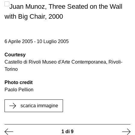
Accessibilità
Educazione
Educazione
News
6 Aprile 2005 - 10 Luglio 2005
Dipartimento
Educazione
Courtesy
Formazione
Castello di Rivoli Museo d'Arte Contemporanea, Rivoli-
e
Torino
Ricerca
Photo credit
Famiglie
Paolo Pellion
Scuole
Visite
scarica immagine
guidate
Progetto
Summer
1
di
9