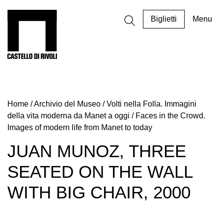
Salta
al
Castello di Rivoli - Vai all'homepage
Biglietti
Menu
contenuto
Programmi
Mostre
Home
/
Archivio del Museo
/
Volti nella Folla. Immagini
Eventi
della vita moderna da Manet a oggi / Faces in the Crowd.
Archivi
Images of modern life from Manet to today
del
Museo
JUAN MUNOZ, THREE
Cosmo
SEATED ON THE WALL
Digitale
WITH BIG CHAIR, 2000
EN
Collezione