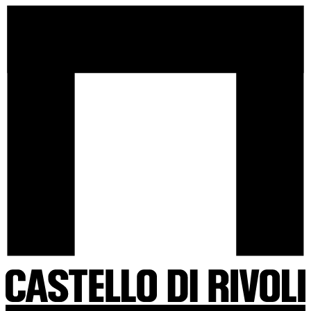
Salta
Castello
al
di
contenuto
Rivoli
-
Vai
all'homepage