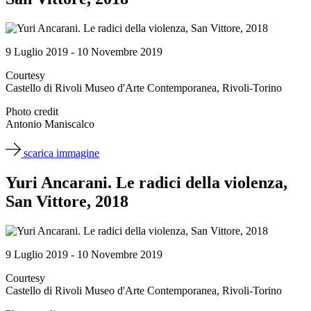
Scuole
Visite
guidate
Progetto
9 Luglio 2019 - 10 Novembre 2019
Summer
School
Courtesy
Progetti
Castello di Rivoli Museo d'Arte Contemporanea, Rivoli-Torino
Speciali
EN
Photo credit
Ricerca
Antonio Maniscalco
Storia
Sedi
scarica immagine
Tutte
le
Yuri Ancarani. Le radici della violenza,
sedi
Edificio
San Vittore, 2018
Castello
Manica
Lunga
Villa
9 Luglio 2019 - 10 Novembre 2019
Cerruti
Cosmo
Courtesy
Digitale
Castello di Rivoli Museo d'Arte Contemporanea, Rivoli-Torino
EN
Visita