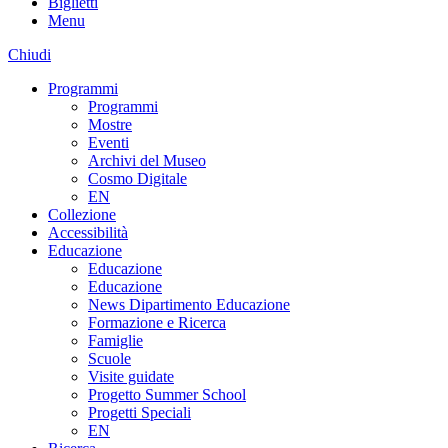
Biglietti
Menu
Chiudi
Programmi
Programmi
Mostre
Eventi
Archivi del Museo
Cosmo Digitale
EN
Collezione
Accessibilità
Educazione
Educazione
Educazione
News Dipartimento Educazione
Formazione e Ricerca
Famiglie
Scuole
Visite guidate
Progetto Summer School
Progetti Speciali
EN