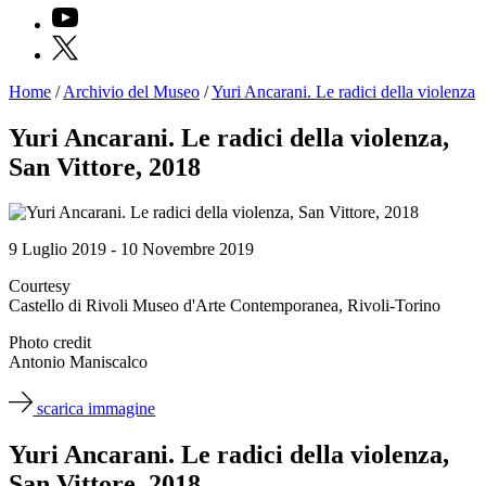
YouTube
X
Home
/
Archivio del Museo
/
Yuri Ancarani. Le radici della violenza
Programmi
Mostre
Yuri Ancarani. Le radici della violenza,
Eventi
San Vittore, 2018
Archivi
del
Museo
Cosmo
Digitale
9 Luglio 2019 - 10 Novembre 2019
EN
Collezione
Courtesy
Accessibilità
Castello di Rivoli Museo d'Arte Contemporanea, Rivoli-Torino
Educazione
Educazione
Photo credit
News
Antonio Maniscalco
Dipartimento
Educazione
scarica immagine
Formazione
e
Yuri Ancarani. Le radici della violenza,
Ricerca
Famiglie
San Vittore, 2018