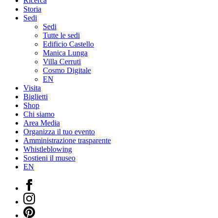
Ricerca
Storia
Sedi
Sedi
Tutte le sedi
Edificio Castello
Manica Lunga
Villa Cerruti
Cosmo Digitale
EN
Visita
Biglietti
Shop
Chi siamo
Area Media
Organizza il tuo evento
Amministrazione trasparente
Whistleblowing
Sostieni il museo
EN
Facebook
Instagram
Pinterest