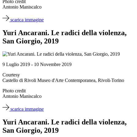
Photo credit
Biglietti
Antonio Maniscalco
Shop
Chi
scarica immagine
siamo
Area
Yuri Ancarani. Le radici della violenza,
Media
Organizza
San Giorgio, 2019
il
tuo
evento
Amministrazione
9 Luglio 2019 - 10 Novembre 2019
trasparente
Whistleblowing
Courtesy
Sostieni
Castello di Rivoli Museo d'Arte Contemporanea, Rivoli-Torino
il
museo
Photo credit
EN
Antonio Maniscalco
scarica immagine
Yuri Ancarani. Le radici della violenza,
San Giorgio, 2019