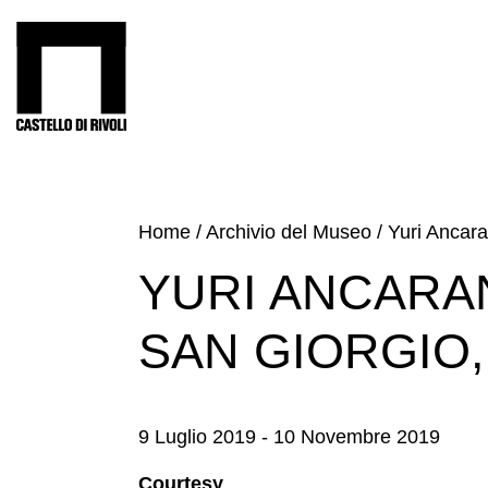
Salta
al
Castello di Rivoli - Vai all'homepage
contenuto
Programmi
Mostre
Eventi
Home
/
Archivio del Museo
/
Yuri Ancaran
Archivi
YURI ANCARAN
del
Museo
SAN GIORGIO,
Cosmo
Digitale
Collezione
9 Luglio 2019 - 10 Novembre 2019
Accessibilità
Courtesy
Educazione