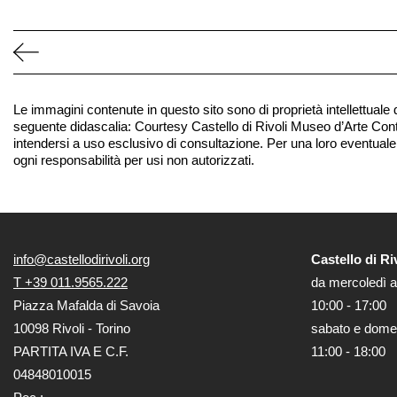
Ricerca
Storia
Sedi
Le immagini contenute in questo sito sono di proprietà intellettuale
Tutte
seguente didascalia: Courtesy Castello di Rivoli Museo d’Arte Contemp
le
intendersi a uso esclusivo di consultazione. Per una loro eventuale
sedi
ogni responsabilità per usi non autorizzati.
Edificio
Castello
Manica
Lunga
info@castellodirivoli.org
Castello di Ri
Villa
T +39 011.9565.222
da mercoledì a
Cerruti
Piazza Mafalda di Savoia
10:00 - 17:00
10098 Rivoli - Torino
sabato e dome
Cosmo
PARTITA IVA E C.F.
11:00 - 18:00
Digitale
04848010015
Visita