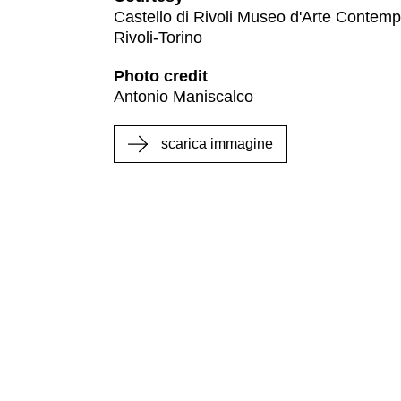
Castello di Rivoli Museo d'Arte Contem
Educazione
Rivoli-Torino
News
Photo credit
Dipartimento
Antonio Maniscalco
Educazione
Formazione
scarica immagine
e
Ricerca
Famiglie
Scuole
Visite
guidate
Progetto
Summer
School
Progetti
Speciali