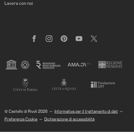
Lavora con noi
il
museo
Facebook
Instagram
Pinterest
YouTube
X
© Castello di Rivoli 2026
—
Informativa per il trattamento di dati
—
Preferenze Cookie
—
Dichiarazione di accessibilità