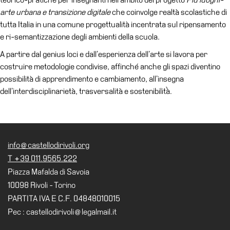
arte urbana e transizione digitale
che coinvolge realtà scolastiche di
Speciali
tutta Italia in una comune progettualità incentrata sul ripensamento
Ricerca
e ri-semantizzazione degli ambienti della scuola
.
Storia
A partire dal genius loci e dall’esperienza dell’arte si lavora per
Sedi
costruire metodologie condivise, affinché anche gli spazi diventino
possibilità di apprendimento e cambiamento, all’insegna
Tutte
dell’interdisciplinarietà, trasversalità e sostenibilità̀.
le
sedi
Edificio
Castello
info@castellodirivoli.org
Manica
T +39 011.9565.222
Lunga
Piazza Mafalda di Savoia
Villa
10098 Rivoli - Torino
Cerruti
PARTITA IVA E C.F. 04848010015
Pec : castellodirivoli@legalmail.it
Cosmo
Digitale