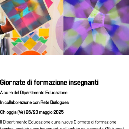
Educazione
Educazione
News
Dipartimento
Educazione
Formazione
e
Ricerca
Famiglie
Scuole
Giornate di formazione insegnanti
Visite
A cura del Dipartimento Educazione
guidate
In collaborazione con Rete Dialogues
Progetto
Chioggia (Ve) 26/28 maggio 2025
Summer
School
Il Dipartimento Educazione cura nuove Giornate di formazione
teorico-pratiche per insegnanti nell’ambito del progetto
Più luoghi-
Progetti