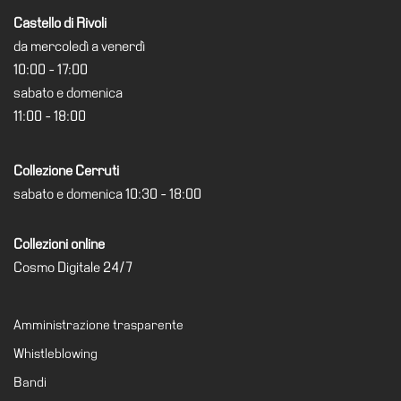
Castello di Rivoli
Visita
da mercoledì a venerdì
Biglietti
10:00 - 17:00
Shop
sabato e domenica
Chi
11:00 - 18:00
siamo
Area
Collezione Cerruti
Media
sabato e domenica 10:30 - 18:00
Organizza
il
Collezioni online
tuo
Cosmo Digitale 24/7
evento
Amministrazione
Amministrazione trasparente
trasparente
Whistleblowing
Whistleblowing
Bandi
Sostieni