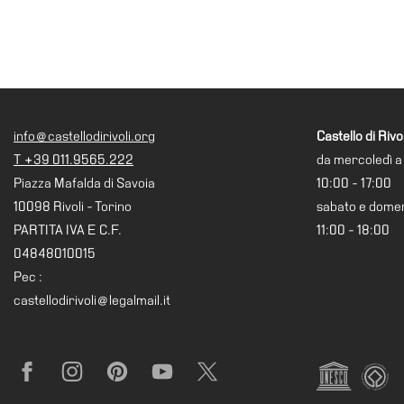
Whistleblowing
Sostieni
il
museo
EN
info@castellodirivoli.org
Castello di Rivol
T +39 011.9565.222
da mercoledì a
Piazza Mafalda di Savoia
10:00 - 17:00
10098 Rivoli - Torino
sabato e dome
PARTITA IVA E C.F.
11:00 - 18:00
04848010015
Pec :
castellodirivoli@legalmail.it
Facebook
Instagram
Pinterest
YouTube
X