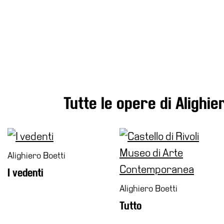
Cosmo
Digitale
EN
Visita
Biglietti
Shop
Chi
Tutte le opere di Alighie
siamo
Area
Media
Organizza
Alighiero Boetti
il
I vedenti
tuo
evento
Alighiero Boetti
Amministrazione
Tutto
trasparente