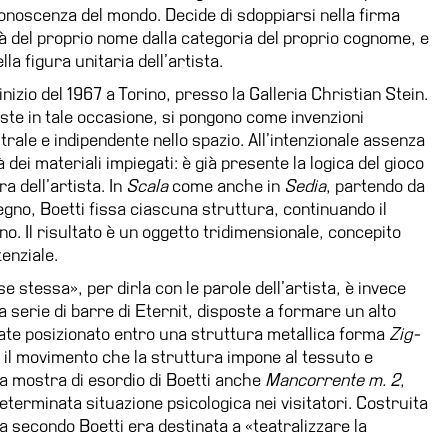
onoscenza del mondo. Decide di sdoppiarsi nella firma
ità del proprio nome dalla categoria del proprio cognome, e
a figura unitaria dell’artista.
nizio del 1967 a Torino, presso la Galleria Christian Stein.
ste in tale occasione, si pongono come invenzioni
le e indipendente nello spazio. All’intenzionale assenza
 dei materiali impiegati: è già presente la logica del gioco
a dell’artista. In
Scala
come anche in
Sedia
, partendo da
gno, Boetti fissa ciascuna struttura, continuando il
o. Il risultato è un oggetto tridimensionale, concepito
enziale.
e stessa», per dirla con le parole dell’artista, è invece
 serie di barre di Eternit, disposte a formare un alto
rate posizionato entro una struttura metallica forma
Zig-
ca il movimento che la struttura impone al tessuto e
lla mostra di esordio di Boetti anche
Mancorrente m. 2
,
eterminata situazione psicologica nei visitatori. Costruita
 secondo Boetti era destinata a «teatralizzare la