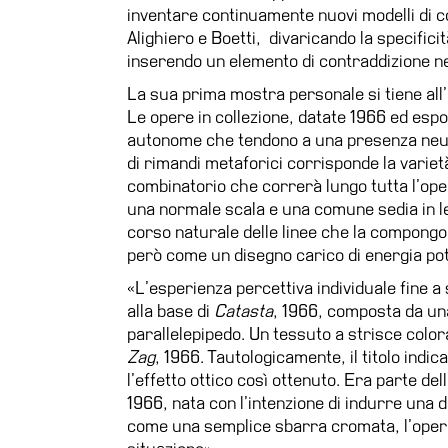
inventare continuamente nuovi modelli di c
Alighiero e Boetti, divaricando la specific
inserendo un elemento di contraddizione nell
La sua prima mostra personale si tiene all’i
Le opere in collezione, datate 1966 ed espo
autonome che tendono a una presenza neutra
di rimandi metaforici corrisponde la varietà
combinatorio che correrà lungo tutta l’oper
una normale scala e una comune sedia in le
corso naturale delle linee che la compongon
però come un disegno carico di energia pot
«L’esperienza percettiva individuale fine a s
alla base di
Catasta
, 1966, composta da una
parallelepipedo. Un tessuto a strisce colo
Zag
, 1966. Tautologicamente, il titolo indi
l’effetto ottico così ottenuto. Era parte de
1966, nata con l’intenzione di indurre una d
come una semplice sbarra cromata, l’opera