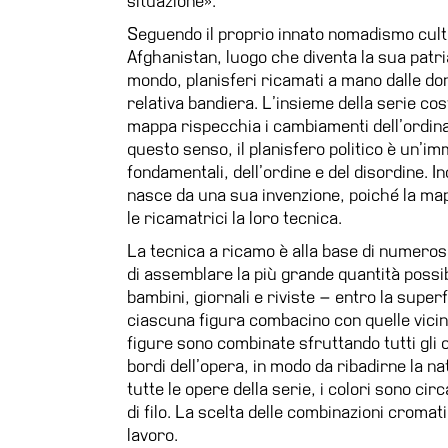
situazione».
Seguendo il proprio innato nomadismo cultu
Afghanistan, luogo che diventa la sua patri
mondo, planisferi ricamati a mano dalle do
relativa bandiera. L’insieme della serie co
mappa rispecchia i cambiamenti dell’ordinam
questo senso, il planisfero politico è un’imm
fondamentali, dell’ordine e del disordine. In
nasce da una sua invenzione, poiché la map
le ricamatrici la loro tecnica.
La tecnica a ricamo è alla base di numeros
di assemblare la più grande quantità possibil
bambini, giornali e riviste – entro la superf
ciascuna figura combacino con quelle vicin
figure sono combinate sfruttando tutti gli o
bordi dell’opera, in modo da ribadirne la n
tutte le opere della serie, i colori sono c
di filo. La scelta delle combinazioni cromat
lavoro.