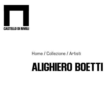
Salta
al
Castello di Rivoli - Vai all'homepage
contenuto
Programmi
Mostre
Eventi
Home
/
Collezione
/
Artisti
Archivi
ALIGHIERO BOETTI
del
Museo
Cosmo
Digitale
EN
Collezione