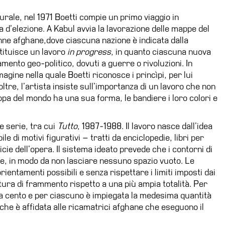
rale, nel 1971 Boetti compie un primo viaggio in
a d’elezione. A Kabul avvia la lavorazione delle mappe del
nne afghane,dove ciascuna nazione è indicata dalla
stituisce un lavoro
in progress
, in quanto ciascuna nuova
ento geo-politico, dovuti a guerre o rivoluzioni. In
agine nella quale Boetti riconosce i princìpi, per lui
oltre, l’artista insiste sull’importanza di un lavoro che non
pa del mondo ha una sua forma, le bandiere i loro colori e
e serie, tra cui
Tutto
, 1987-1988. Il lavoro nasce dall’idea
e di motivi figurativi – tratti da enciclopedie, libri per
icie dell’opera. Il sistema ideato prevede che i contorni di
e, in modo da non lasciare nessuno spazio vuoto. Le
rientamenti possibili e senza rispettare i limiti imposti dai
atura di frammento rispetto a una più ampia totalità. Per
irca cento e per ciascuno è impiegata la medesima quantità
iche è affidata alle ricamatrici afghane che eseguono il