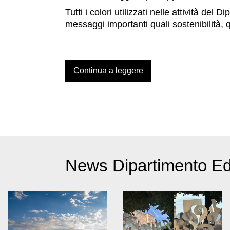
Accessibilità
Tutti i colori utilizzati nelle attività de
Educazione
messaggi importanti quali sostenibilità, q
Educazione
News
Dipartimento
Continua a leggere
Educazione
Formazione
e
Ricerca
Famiglie
Scuole
News Dipartimento E
Visite
guidate
Progetto
Summer
School