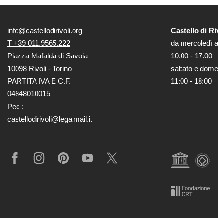
Whistleblowing
Sostieni
info@castellodirivoli.org
Castello di Ri
il
T +39 011.9565.222
da mercoledì a
museo
Piazza Mafalda di Savoia
10:00 - 17:00
EN
10098 Rivoli - Torino
sabato e dome
PARTITA IVA E C.F.
11:00 - 18:00
04848010015
Pec :
castellodirivoli@legalmail.it
Facebook
Instagram
Pinterest
YouTube
X