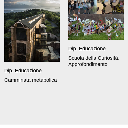
Progetti
Speciali
EN
Ricerca
Storia
Sedi
Dip. Educazione
Tutte
Scuola della Curiosità.
le
Approfondimento
Dip. Educazione
sedi
Camminata metabolica
Edificio
Castello
Manica
Lunga
Villa
Cerruti