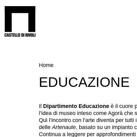
Salta
al
Castello di Rivoli - Vai all'homepage
contenuto
Programmi
Mostre
Eventi
Home
Archivi
EDUCAZIONE
del
Museo
Cosmo
Digitale
Il
Dipartimento Educazione
è il cuore p
l’idea di museo inteso come Agorà che si
EN
Qui l’incontro con l’arte diventa per tutt
Collezione
delle
Artenaute
, basato su un impianto c
Continua a leggere per approfondimenti 