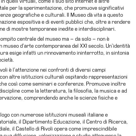
in quelli virtuali, come il suo sito Internet e altre
vitale per la sperimentazione, che promuove significativi
nienze geografiche e culturali. Il Museo dà vita a questo
one espositiva e di eventi pubblici che, oltre a rendere
ione di mostre temporanee inedite e interdisciplinari.
ompito centrale del museo ma – da solo – non è
di un museo d’arte contemporanea del XXI secolo. Un’identità
ura esige infatti un rinnovamento ininterrotto, in sintonia
ocietà.
ivoli è l’attenzione nei confronti di diversi campi
con altre istituzioni culturali ospitando rappresentazioni
iche così come seminari e conferenze. Promuove inoltre
iscipline come la letteratura, la filosofia, la musica e ad
servazione, comprendendo anche le scienze fisiche e
logo con numerose istituzioni museali italiane e
toriale, il Dipartimento Educazione, il Centro di Ricerca,
ediale, il Castello di Rivoli opera come imprescindibile
a sua diffusione, valorizzazione e studio attraverso la