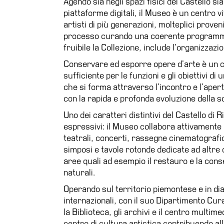
Agendo sia negli spazi fisici del Castello sia 
piattaforme digitali, il Museo è un centro 
artisti di più generazioni, molteplici prove
processo curando una coerente programmazi
fruibile la Collezione, include l’organizzaz
Conservare ed esporre opere d’arte è un c
sufficiente per le funzioni e gli obiettivi 
che si forma attraverso l’incontro e l’apert
con la rapida e profonda evoluzione della s
Uno dei caratteri distintivi del Castello di R
espressivi: il Museo collabora attivamente 
teatrali, concerti, rassegne cinematograf
simposi e tavole rotonde dedicate ad altre d
aree quali ad esempio il restauro e la con
naturali.
Operando sul territorio piemontese e in dia
internazionali, con il suo Dipartimento Cura
la Biblioteca, gli archivi e il centro multim
centro di cultura artistica contribuendo all