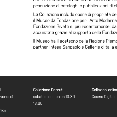
produzione di cataloghi e pubblicazioni di 
La Collezione include opere di proprietà d
il Museo da Fondazione per l’Arte Moderna
Fondazione Rivetti e, più recentemente, dal
acquistata grazie al supporto della Fonda
Il Museo ha il sostegno della Regione Piemon
partner Intesa Sanpaolo e Gallerie d’Italia e
i
Collezione Cerruti
Collezioni onlin
 venerdì
sabato e domenica 10:30 -
Cosmo Digitale
18:00
nica