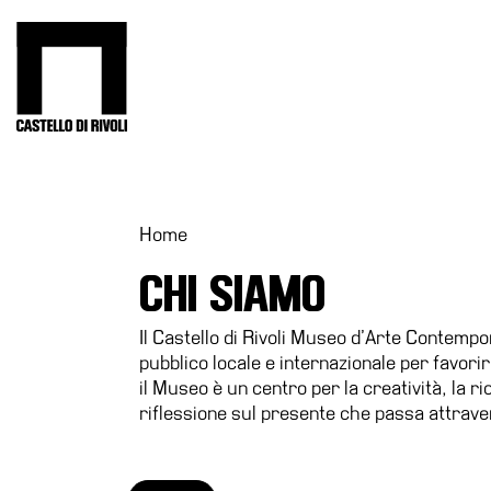
Salta
al
Castello di Rivoli - Vai all'homepage
contenuto
Programmi
Mostre
Eventi
Home
Archivi
CHI SIAMO
del
Museo
Il Castello di Rivoli Museo d’Arte Contemp
Cosmo
pubblico locale e internazionale per favorir
Digitale
il Museo è un centro per la creatività, la 
riflessione sul presente che passa attrave
Collezione
Accessibilità
Educazione