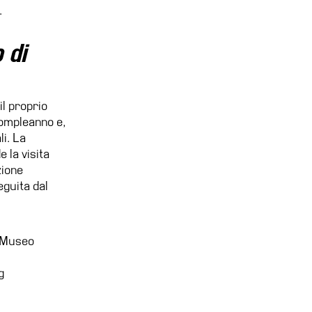
.
 di
il proprio
compleanno e,
li. La
 la visita
zione
guita dal
i Museo
g