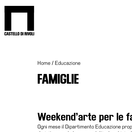
Salta
al
Castello di Rivoli - Vai all'homepage
contenuto
Programmi
Mostre
Eventi
Home
/
Educazione
Archivi
FAMIGLIE
del
Museo
Cosmo
Digitale
Collezione
Weekend’arte per le f
Accessibilità
Ogni mese il Dipartimento Educazione pro
Educazione