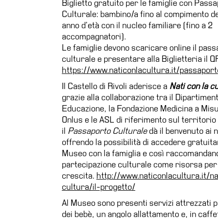
Biglietto gratuito per le famiglie con Pass
Culturale: bambino/a fino al compimento d
Ricerca
anno d’età con il nucleo familiare (fino a 2
Storia
accompagnatori).
Sedi
Le famiglie devono scaricare online il pas
culturale e presentare alla Biglietteria il 
Tutte
https://www.naticonlacultura.it/passaport
le
sedi
Il Castello di Rivoli aderisce a
Nati con la c
grazie alla collaborazione tra il Dipartimen
Edificio
Educazione, la Fondazione Medicina a Mis
Castello
Onlus e le ASL di riferimento sul territori
Manica
il
Passaporto Culturale
dà il benvenuto ai n
Lunga
offrendo la possibilità di accedere gratuit
Museo con la famiglia e così raccomandand
Villa
partecipazione culturale come risorsa pe
Cerruti
crescita.
http://www.naticonlacultura.it/na
Cosmo
cultura/il-progetto/
Digitale
Al Museo sono presenti servizi attrezzati p
Visita
dei bebè, un angolo allattamento e, in caffe