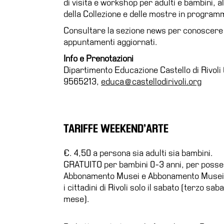
di visita e workshop per adulti e bambini, a
della Collezione e delle mostre in program
Educazione
Consultare la sezione news per conoscere 
News
appuntamenti aggiornati.
Dipartimento
Educazione
Info e Prenotazioni
Dipartimento Educazione Castello di Rivoli 
Formazione
9565213,
educa@castellodirivoli.org
e
Ricerca
Famiglie
Scuole
TARIFFE
WEEKEND’ARTE
Visite
€. 4,50 a persona sia adulti sia bambini.
guidate
GRATUITO per bambini 0-3 anni, per posse
Progetto
Abbonamento Musei e Abbonamento Musei 
Summer
i cittadini di Rivoli solo il sabato (terzo sab
School
mese).
Progetti
Speciali