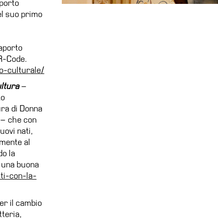
aporto
el suo primo
saporto
QR-Code.
o-culturale/
ultura
–
to
ura di Donna
o – che con
uovi nati,
amente al
o la
r una buona
ti-con-la-
er il cambio
tteria,