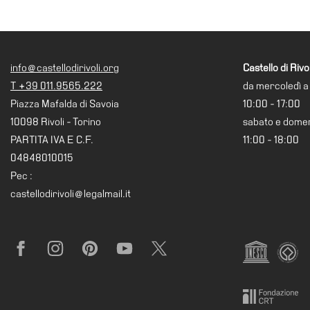
info@castellodirivoli.org
Castello di Rivol
T +39 011.9565.222
da mercoledì a
Piazza Mafalda di Savoia
10:00 - 17:00
10098 Rivoli - Torino
sabato e dome
PARTITA IVA E C.F.
11:00 - 18:00
04848010015
Pec :
castellodirivoli@legalmail.it
Facebook
Instagram
Pinterest
YouTube
X