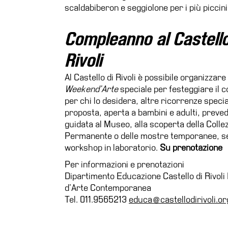
scaldabiberon e seggiolone per i più piccini
Biglietti
Shop
Compleanno al Castello
Chi
siamo
Rivoli
Area
Al Castello di Rivoli è possibile organizzare 
Media
Weekend’Arte
speciale per festeggiare il 
Organizza
per chi lo desidera, altre ricorrenze specia
il
proposta, aperta a bambini e adulti, prevede
tuo
guidata al Museo, alla scoperta della Colle
evento
Permanente o delle mostre temporanee, se
workshop in laboratorio.
Su prenotazione
Amministrazione
trasparente
Per informazioni e prenotazioni
Dipartimento Educazione Castello di Rivol
Whistleblowing
d’Arte Contemporanea
Sostieni
Tel. 011.9565213
educa@castellodirivoli.or
il
museo