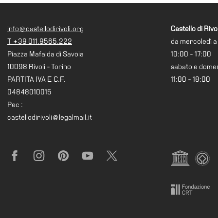
info@castellodirivoli.org
Castello di Rivol
T +39 011.9565.222
da mercoledì a
Piazza Mafalda di Savoia
10:00 - 17:00
10098 Rivoli - Torino
sabato e dome
PARTITA IVA E C.F.
11:00 - 18:00
04848010015
Pec :
castellodirivoli@legalmail.it
Facebook
Instagram
Pinterest
YouTube
X