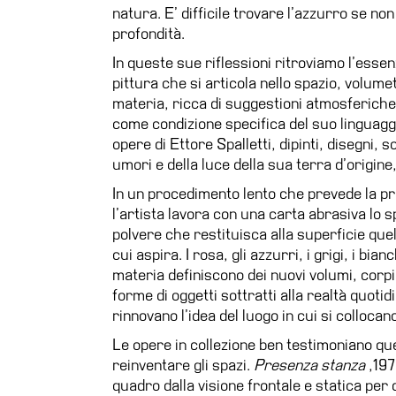
natura. E’ difficile trovare l’azzurro se no
profondità.
In queste sue riflessioni ritroviamo l’essen
pittura che si articola nello spazio, volum
materia, ricca di suggestioni atmosferiche
come condizione specifica del suo linguaggi
opere di Ettore Spalletti, dipinti, disegni, 
umori e della luce della sua terra d’origine
In un procedimento lento che prevede la pr
l’artista lavora con una carta abrasiva lo 
polvere che restituisca alla superficie que
cui aspira. I rosa, gli azzurri, i grigi, i bianc
materia definiscono dei nuovi volumi, corpi
forme di oggetti sottratti alla realtà quot
rinnovano l’idea del luogo in cui si collocan
Le opere in collezione ben testimoniano ques
reinventare gli spazi.
Presenza stanza
,197
quadro dalla visione frontale e statica per