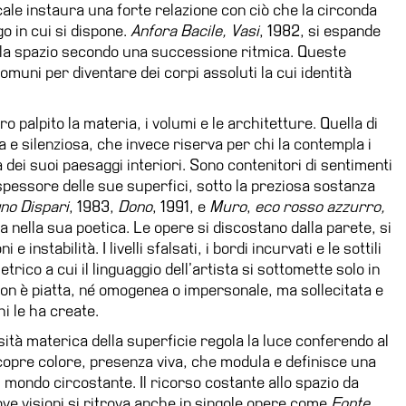
ale instaura una forte relazione con ciò che la circonda
o in cui si dispone.
Anfora Bacile, Vasi
, 1982, si espande
lla spazio secondo una successione ritmica. Queste
muni per diventare dei corpi assoluti la cui identità
 palpito la materia, i volumi e le architetture. Quella di
a e silenziosa, che invece riserva per chi la contempla i
dei suoi paesaggi interiori. Sono contenitori di sentimenti
 spessore delle sue superfici, sotto la preziosa sostanza
no Dispari
, 1983,
Dono
, 1991, e
Muro
,
eco rosso azzurro,
 nella sua poetica. Le opere si discostano dalla parete, si
instabilità. I livelli sfalsati, i bordi incurvati e le sottili
ico a cui il linguaggio dell’artista si sottomette solo in
on è piatta, né omogenea o impersonale, ma sollecitata e
i le ha create.
osità materica della superficie regola la luce conferendo al
scopre colore, presenza viva, che modula e definisce una
il mondo circostante. Il ricorso costante allo spazio da
ve visioni si ritrova anche in singole opere come
Fonte
,