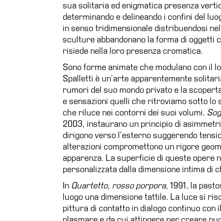
sua solitaria ed enigmatica presenza vertic
determinando e delineando i confini del luog
in senso tridimensionale distribuendosi ne
sculture abbandonano la forma di oggetti co
risiede nella loro presenza cromatica.
Sono forme animate che modulano con il loro
Spalletti è un’arte apparentemente solitari
rumori del suo mondo privato e la scoperta 
e sensazioni quelli che ritroviamo sotto lo
che riluce nei contorni dei suoi volumi.
Sog
2003, instaurano un principio di asimmetria
dirigono verso l’esterno suggerendo tensioni e 
alterazioni compromettono un rigore geometr
apparenza. La superficie di queste opere n
personalizzata dalla dimensione intima di ch
In
Quartetto, rosso porpora
, 1991, la past
luogo una dimensione tattile. La luce si ri
pittura di contatto in dialogo continuo con 
plasmare e da cui attingere per creare nuo