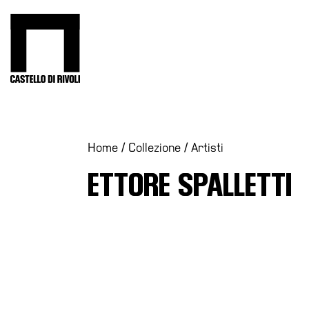
Salta
al
Castello di Rivoli - Vai all'homepage
contenuto
Programmi
Mostre
Eventi
Home
/
Collezione
/
Artisti
Archivi
ETTORE SPALLETTI
del
Museo
Cosmo
Digitale
Collezione
Accessibilità
Educazione