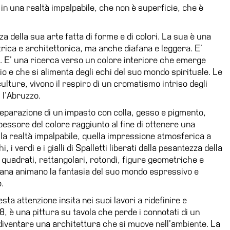
n in una realtà impalpabile, che non è superficie, che è
za della sua arte fatta di forme e di colori. La sua è una
etrica e architettonica, ma anche diafana e leggera. E’
. E’ una ricerca verso un colore interiore che emerge
o e che si alimenta degli echi del suo mondo spirituale. Le
sculture, vivono il respiro di un cromatismo intriso degli
, l’Abruzzo.
eparazione di un impasto con colla, gesso e pigmento,
spessore del colore raggiunto al fine di ottenere una
lla realtà impalpabile, quella impressione atmosferica a
hi, i verdi e i gialli di Spalletti liberati dalla pesantezza della
 quadrati, rettangolari, rotondi, figure geometriche e
idiana animano la fantasia del suo mondo espressivo e
o.
ta attenzione insita nei suoi lavori a ridefinire e
8, è una pittura su tavola che perde i connotati di un
 diventare una architettura che si muove nell’ambiente. La