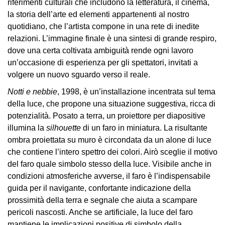
riferimenti culturali che includono la letteratura, il cinema,
Educazione
la storia dell’arte ed elementi appartenenti al nostro
Educazione
quotidiano, che l’artista compone in una rete di inedite
News
relazioni. L’immagine finale è una sintesi di grande respiro,
Dipartimento
dove una certa coltivata ambiguità rende ogni lavoro
Educazione
un’occasione di esperienza per gli spettatori, invitati a
volgere un nuovo sguardo verso il reale.
Formazione
e
Notti e nebbie
, 1998, è un’installazione incentrata sul tema
Ricerca
della luce, che propone una situazione suggestiva, ricca di
potenzialità. Posato a terra, un proiettore per diapositive
Famiglie
illumina la
silhouette
di un faro in miniatura. La risultante
Scuole
ombra proiettata su muro è circondata da un alone di luce
che contiene l’intero spettro dei colori. Airò sceglie il motivo
Visite
del faro quale simbolo stesso della luce. Visibile anche in
guidate
condizioni atmosferiche avverse, il faro è l’indispensabile
Progetto
guida per il navigante, confortante indicazione della
Summer
prossimità della terra e segnale che aiuta a scampare
School
pericoli nascosti. Anche se artificiale, la luce del faro
mantiene le implicazioni positive di simbolo della
Progetti