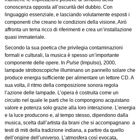
conoscenza opposta all’oscurità del dubbio. Con
Speciali
linguaggio essenziale, e lasciando volutamente esposti i
Ricerca
componenti che creano le condizioni della visione, Airò
Storia
affronta un tema ricco di riferimenti e crea un’installazione
quasi immateriale.
Sedi
Secondo la sua poetica che privilegia contaminazioni
Tutte
formali e culturali, la musica è spesso un’importante
le
componente delle opere. In
Pulse
(Impulso), 2000,
sedi
lampade stroboscopiche illuminano un pannello solare che
Edificio
produce energia sufficiente per alimentare un lettore CD. A
Castello
sua volta, il ritmo della composizione sonora regola
l’azione delle lampade. L’opera è costruita come un
Manica
circuito nel quale le parti che lo compongono acquistano
Lunga
valore e potenza solo grazie alla loro interazione. L’energia
Villa
e la luce producono e, al tempo stesso, dipendono dalla
Cerruti
musica, scelta dall’artista da brani che si accompagnano a
Cosmo
testi di miti della tradizione indiana, a partire da quello
Digitale
dell’origine dell’universo. L’atmosfera così evocata,