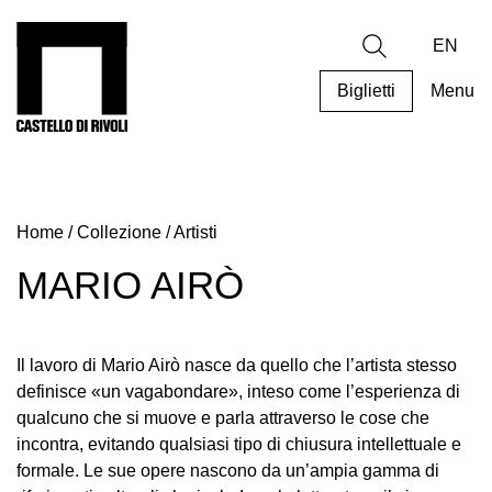
Salta
al
Castello di Rivoli - Vai all'homepage
Ricerca
contenuto
EN
Biglietti
Menu
Programmi
Mostre
Home
/
Collezione
/
Artisti
Eventi
Archivi
MARIO AIRÒ
del
Museo
Cosmo
Il lavoro di Mario Airò nasce da quello che l’artista stesso
Digitale
definisce «un vagabondare», inteso come l’esperienza di
qualcuno che si muove e parla attraverso le cose che
Collezione
incontra, evitando qualsiasi tipo di chiusura intellettuale e
Accessibilità
formale. Le sue opere nascono da un’ampia gamma di