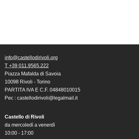
il
museo
info@castellodirivoli.org
T +39 011.9565.222
Piazza Mafalda di Savoia
10098 Rivoli - Torino
PARTITA IVA E C.F. 04848010015
Pec : castellodirivoli@legalmail.it
Castello di Rivoli
da mercoledì a venerdì
10:00 - 17:00