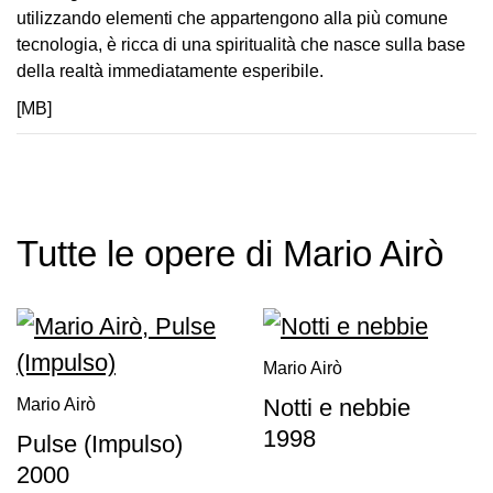
utilizzando elementi che appartengono alla più comune
Visita
tecnologia, è ricca di una spiritualità che nasce sulla base
Biglietti
della realtà immediatamente esperibile.
Shop
[MB]
Chi
siamo
Area
Media
Tutte le opere di Mario Airò
Organizza
il
tuo
evento
Mario Airò
Amministrazione
Notti e nebbie
Mario Airò
trasparente
1998
Pulse (Impulso)
Whistleblowing
2000
Sostieni