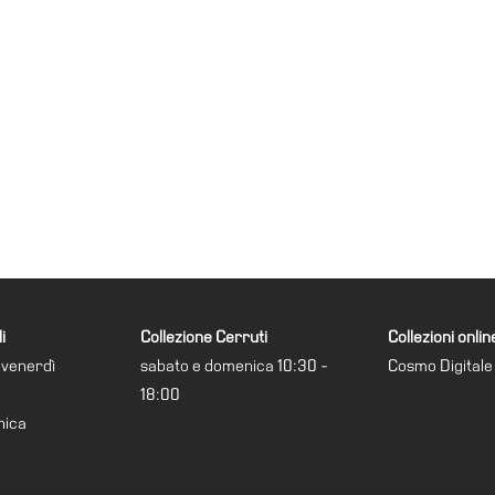
i
Collezione Cerruti
Collezioni onlin
 venerdì
sabato e domenica 10:30 -
Cosmo Digitale
18:00
nica