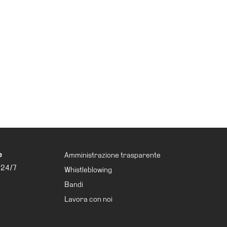
e
Amministrazione trasparente
 24/7
Whistleblowing
Bandi
Lavora con noi