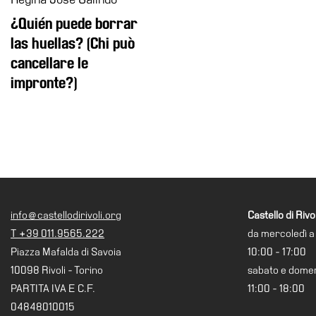
Biglietti
¿Quién puede borrar
Shop
las huellas? (Chi può
Chi
cancellare le
siamo
impronte?)
Area
Media
Organizza
il
tuo
evento
Amministrazione
info@castellodirivoli.org
Castello di Rivol
trasparente
T +39 011.9565.222
da mercoledì a
Whistleblowing
Piazza Mafalda di Savoia
10:00 - 17:00
10098 Rivoli - Torino
sabato e dome
Sostieni
il
PARTITA IVA E C.F.
11:00 - 18:00
museo
04848010015