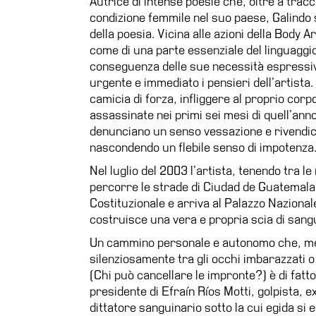
Autrice di intense poesie che, oltre a tra
condizione femmile nel suo paese, Galindo s
della poesia. Vicina alle azioni della Body 
come di una parte essenziale del linguaggio
conseguenza delle sue necessità espressiv
urgente e immediato i pensieri dell’artista.
camicia di forza, infliggere al proprio cor
assassinate nei primi sei mesi di quell’ann
denunciano un senso vessazione e rivendicano
nascondendo un flebile senso di impotenza
Nel luglio del 2003 l’artista, tenendo tra 
percorre le strade di Ciudad de Guatemala
Costituzionale e arriva al Palazzo Nazionale
costruisce una vera e propria scia di sangu
Un cammino personale e autonomo che, meme
silenziosamente tra gli occhi imbarazzati o
(Chi può cancellare le impronte?) è di fatto
presidente di Efraín Ríos Motti, golpista,
dittatore sanguinario sotto la cui egida si