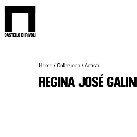
Salta
al
Castello di Rivoli - Vai all'homepage
contenuto
Programmi
Mostre
Eventi
Home
/
Collezione
/
Artisti
Archivi
REGINA JOSÉ GALI
del
Museo
Cosmo
Digitale
Collezione
Accessibilità
Educazione