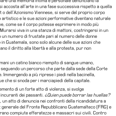
cciare una memoria intima e personale denunciano la
i accosta all’arte in una fase successiva rispetto a quella
Art o dell’Azionismo Viennese, si serve del proprio corpo
 artistico e le sue azioni performative diventano naturale
e, come se il corpo potesse esprimere in modo più
 Murarsi viva in una stanza di mattoni, costringersi in un
po un numero di frustate pari al numero delle donne
o in Guatemala, sono solo alcune delle sue azioni che
 il diritto alla libertà e alla protesta, pur non
.
le mani un catino bianco riempito di sangue umano,
 seguendo un percorso che parte dalla sede della Corte
. Immergendo a più riprese i piedi nella bacinella,
e che si snoda per i marciapiedi della capitale.
nto di un forte atto di violenza, si svolge
 incuranti dei passanti.
¿Quien puede borrar las huellas?
, un atto di denuncia nei confronti della ricandidatura a
 ex generale del Fronte Repubblicano Guatemalteco (FRG) e
 erano compiute efferatezze e massacri sui civili. Contro