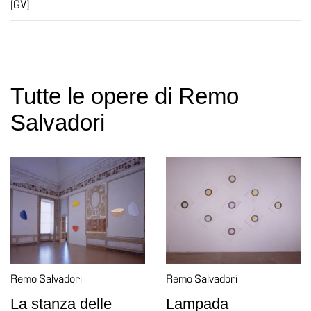
[GV]
Amministrazione
trasparente
Whistleblowing
Sostieni
Tutte le opere di Remo
il
museo
Salvadori
EN
Remo Salvadori
Remo Salvadori
La stanza delle
Lampada