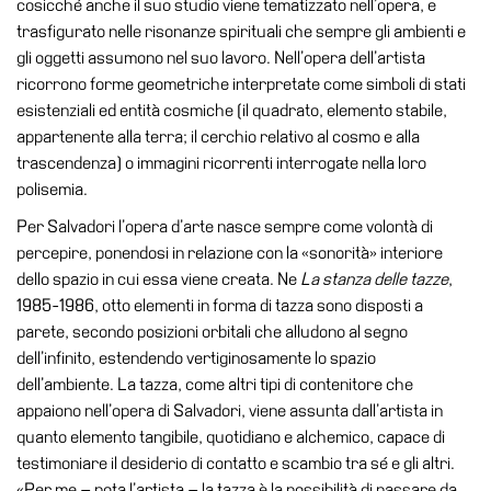
cosicché anche il suo studio viene tematizzato nell’opera, e
Accessibilità
trasfigurato nelle risonanze spirituali che sempre gli ambienti e
Educazione
gli oggetti assumono nel suo lavoro. Nell’opera dell’artista
ricorrono forme geometriche interpretate come simboli di stati
Educazione
esistenziali ed entità cosmiche (il quadrato, elemento stabile,
News
appartenente alla terra; il cerchio relativo al cosmo e alla
Dipartimento
trascendenza) o immagini ricorrenti interrogate nella loro
Educazione
polisemia.
Formazione
Per Salvadori l’opera d’arte nasce sempre come volontà di
e
percepire, ponendosi in relazione con la «sonorità» interiore
Ricerca
dello spazio in cui essa viene creata. Ne
La stanza delle tazze
,
1985-1986, otto elementi in forma di tazza sono disposti a
Famiglie
parete, secondo posizioni orbitali che alludono al segno
Scuole
dell’infinito, estendendo vertiginosamente lo spazio
Visite
dell’ambiente. La tazza, come altri tipi di contenitore che
guidate
appaiono nell’opera di Salvadori, viene assunta dall’artista in
quanto elemento tangibile, quotidiano e alchemico, capace di
Progetto
testimoniare il desiderio di contatto e scambio tra sé e gli altri.
Summer
«Per me – nota l’artista – la tazza è la possibilità di passare da