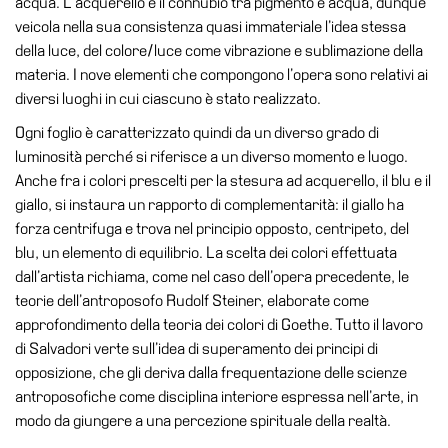
acqua. L’acquerello è il connubio tra pigmento e acqua, dunque
Cerruti
veicola nella sua consistenza quasi immateriale l’idea stessa
Cosmo
della luce, del colore/luce come vibrazione e sublimazione della
Digitale
materia. I nove elementi che compongono l’opera sono relativi ai
diversi luoghi in cui ciascuno è stato realizzato.
EN
Ogni foglio è caratterizzato quindi da un diverso grado di
Visita
luminosità perché si riferisce a un diverso momento e luogo.
Biglietti
Anche fra i colori prescelti per la stesura ad acquerello, il blu e il
giallo, si instaura un rapporto di complementarità: il giallo ha
Shop
forza centrifuga e trova nel principio opposto, centripeto, del
Chi
blu, un elemento di equilibrio. La scelta dei colori effettuata
siamo
dall’artista richiama, come nel caso dell’opera precedente, le
teorie dell’antroposofo Rudolf Steiner, elaborate come
Area
approfondimento della teoria dei colori di Goethe. Tutto il lavoro
Media
di Salvadori verte sull’idea di superamento dei principi di
Organizza
opposizione, che gli deriva dalla frequentazione delle scienze
il
antroposofiche come disciplina interiore espressa nell’arte, in
tuo
modo da giungere a una percezione spirituale della realtà.
evento