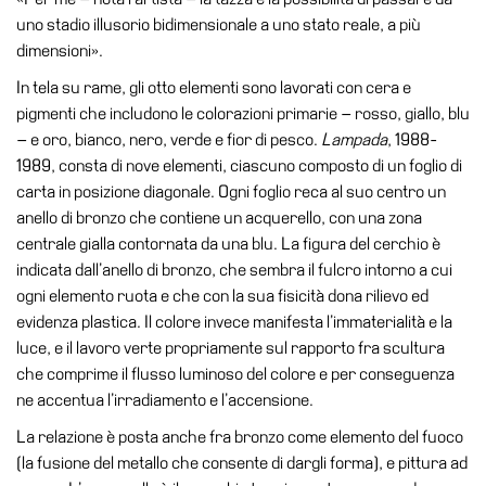
School
uno stadio illusorio bidimensionale a uno stato reale, a più
Progetti
dimensioni».
Speciali
In tela su rame, gli otto elementi sono lavorati con cera e
EN
pigmenti che includono le colorazioni primarie – rosso, giallo, blu
– e oro, bianco, nero, verde e fior di pesco.
Lampada
, 1988-
Ricerca
1989, consta di nove elementi, ciascuno composto di un foglio di
Storia
carta in posizione diagonale. Ogni foglio reca al suo centro un
anello di bronzo che contiene un acquerello, con una zona
Sedi
centrale gialla contornata da una blu. La figura del cerchio è
Tutte
indicata dall’anello di bronzo, che sembra il fulcro intorno a cui
le
ogni elemento ruota e che con la sua fisicità dona rilievo ed
sedi
evidenza plastica. Il colore invece manifesta l’immaterialità e la
luce, e il lavoro verte propriamente sul rapporto fra scultura
Edificio
che comprime il flusso luminoso del colore e per conseguenza
Castello
ne accentua l’irradiamento e l’accensione.
Manica
La relazione è posta anche fra bronzo come elemento del fuoco
Lunga
(la fusione del metallo che consente di dargli forma), e pittura ad
Villa