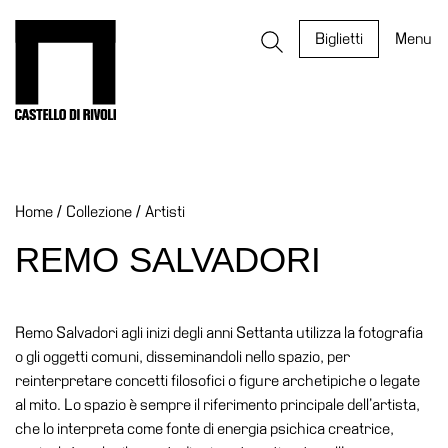
Salta
al
Castello di Rivoli - Vai all'homepage
Biglietti
Menu
contenuto
Programmi
Mostre
Home
/
Collezione
/
Artisti
Eventi
Archivi
REMO SALVADORI
del
Museo
Cosmo
Remo Salvadori agli inizi degli anni Settanta utilizza la fotografia
Digitale
o gli oggetti comuni, disseminandoli nello spazio, per
reinterpretare concetti filosofici o figure archetipiche o legate
EN
al mito. Lo spazio è sempre il riferimento principale dell’artista,
Collezione
che lo interpreta come fonte di energia psichica creatrice,