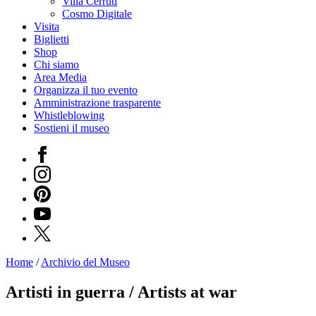
Villa Cerruti
Cosmo Digitale
Visita
Biglietti
Shop
Chi siamo
Area Media
Organizza il tuo evento
Amministrazione trasparente
Whistleblowing
Sostieni il museo
Facebook
Instagram
Pinterest
YouTube
X
Home
/
Archivio del Museo
Programmi
Mostre
Artisti in guerra / Artists at war
Eventi
Archivi