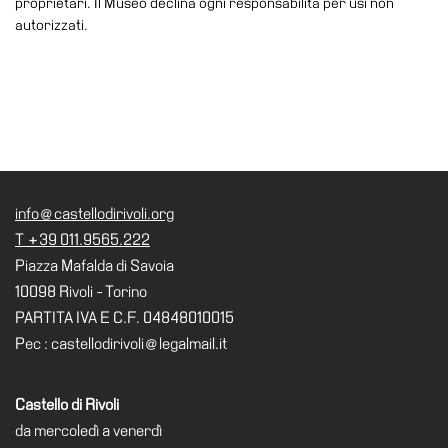
proprietari. Il Museo declina ogni responsabilità per usi non
School
autorizzati.
Progetti
Speciali
EN
Ricerca
Storia
Sedi
info@castellodirivoli.org
Tutte
T +39 011.9565.222
le
Piazza Mafalda di Savoia
sedi
10098 Rivoli - Torino
PARTITA IVA E C.F. 04848010015
Edificio
Pec : castellodirivoli@legalmail.it
Castello
Manica
Lunga
Castello di Rivoli
da mercoledì a venerdì
Villa