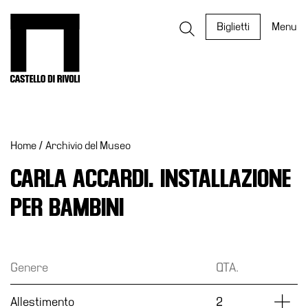
Salta
al
Castello di Rivoli - Vai all'homepage
Biglietti
Menu
contenuto
Programmi
Mostre
Home
/
Archivio del Museo
Eventi
Archivi
CARLA ACCARDI. INSTALLAZIONE
del
PER BAMBINI
Museo
Cosmo
Digitale
Genere
QTA.
EN
Collezione
Dettag
Allestimento
2