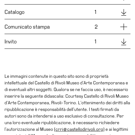
Accessibilità
Downl
Catalogo
1
Educazione
Educazione
Dettag
Comunicato stampa
2
News
Downl
Invito
1
Dipartimento
Educazione
Formazione
e
Ricerca
Le immagini contenute in questo sito sono di proprietà
intellettuale del Castello di Rivoli Museo d’Arte Contemporanea e
Famiglie
di eventuali altri soggetti. Qualora se ne faccia uso, è necessario
Scuole
inserire la seguente didascalia: Courtesy Castello di Rivoli Museo
d’Arte Contemporanea, Rivoli-Torino. L’ottenimento dei diritti alla
Visite
ripubblicazione è responsabilità dell’utente. I testi firmati da
guidate
autori sono da intendersi a uso esclusivo di consultazione. Per
Progetto
una loro eventuale ripubblicazione, è necessario richiedere
Summer
l’autorizzazione al Museo (
crri@castellodirivoli.org
) e ai legittimi