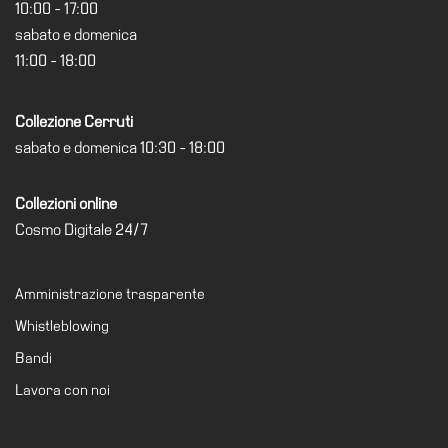
10:00 - 17:00
Cerruti
sabato e domenica
Cosmo
11:00 - 18:00
Digitale
EN
Collezione Cerruti
Visita
sabato e domenica 10:30 - 18:00
Biglietti
Collezioni online
Shop
Cosmo Digitale 24/7
Chi
siamo
Amministrazione trasparente
Area
Whistleblowing
Media
Bandi
Organizza
il
Lavora con noi
tuo
evento