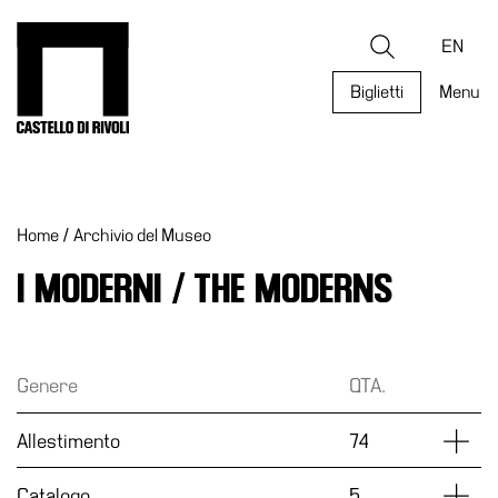
Salta
al
Castello di Rivoli - Vai all'homepage
Ricerca
contenuto
EN
Biglietti
Menu
Programmi
Mostre
Home
/
Archivio del Museo
Eventi
Archivi
I MODERNI / THE MODERNS
del
Museo
Cosmo
Genere
QTA.
Digitale
Collezione
Dettag
Allestimento
74
Accessibilità
Dettag
Catalogo
5