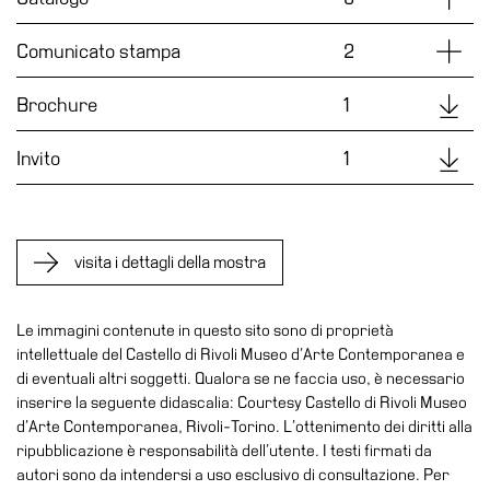
Educazione
Educazione
Dettag
Comunicato stampa
2
News
Downl
Brochure
1
Dipartimento
Educazione
Downl
Invito
1
Formazione
e
Ricerca
Famiglie
visita i dettagli della mostra
Scuole
Le immagini contenute in questo sito sono di proprietà
Visite
intellettuale del Castello di Rivoli Museo d’Arte Contemporanea e
guidate
di eventuali altri soggetti. Qualora se ne faccia uso, è necessario
Progetto
inserire la seguente didascalia: Courtesy Castello di Rivoli Museo
Summer
d’Arte Contemporanea, Rivoli-Torino. L’ottenimento dei diritti alla
ripubblicazione è responsabilità dell’utente. I testi firmati da
School
autori sono da intendersi a uso esclusivo di consultazione. Per
Progetti