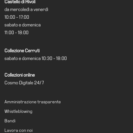
Castello di Rivoli
Visita
da mercoledì a venerdì
10:00 - 17:00
Biglietti
sabato e domenica
Shop
11:00 - 18:00
Chi
siamo
Collezione Cerruti
Area
sabato e domenica 10:30 - 18:00
Media
Organizza
Collezioni online
il
Cosmo Digitale 24/7
tuo
evento
Amministrazione trasparente
Amministrazione
trasparente
Whistleblowing
Whistleblowing
Bandi
Lavora con noi
Sostieni