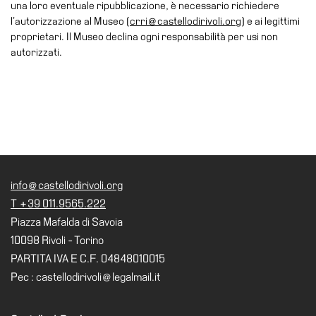
una loro eventuale ripubblicazione, è necessario richiedere
Speciali
l’autorizzazione al Museo (
crri@castellodirivoli.org
) e ai legittimi
proprietari. Il Museo declina ogni responsabilità per usi non
Ricerca
autorizzati.
Storia
Sedi
Tutte
le
sedi
Edificio
info@castellodirivoli.org
Castello
T +39 011.9565.222
Manica
Piazza Mafalda di Savoia
Lunga
10098 Rivoli - Torino
Villa
PARTITA IVA E C.F. 04848010015
Cerruti
Pec : castellodirivoli@legalmail.it
Cosmo
Digitale