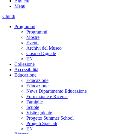
Biglietti
Menu
Chiudi
Programmi
Programmi
Mostre
Eventi
Archivi del Museo
Cosmo Digitale
EN
Collezione
Accessibilità
Educazione
Educazione
Educazione
News Dipartimento Educazione
Formazione e Ricerca
Famiglie
Scuole
Visite guidate
Progetto Summer School
Progetti Speciali
EN