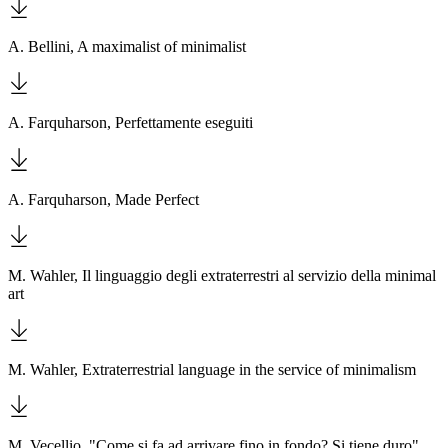
Biglietti
Shop
A. Bellini, A maximalist of minimalist
Chi
siamo
Area
Media
Organizza
A. Farquharson, Perfettamente eseguiti
il
tuo
evento
Amministrazione
A. Farquharson, Made Perfect
trasparente
Whistleblowing
Sostieni
il
M. Wahler, Il linguaggio degli extraterrestri al servizio della minimal
museo
art
EN
M. Wahler, Extraterrestrial language in the service of minimalism
M. Vecellio, "Come si fa ad arrivare fino in fondo? Si tiene duro"