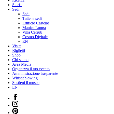
Ricerca
Storia
Sedi
Sedi
Tutte le sedi
Edificio Castello
Manica Lunga
Villa Cerruti
Cosmo Digitale
EN
Visita
Biglietti
Shop
Chi siamo
Area Media
Organizza il tuo evento
Amministrazione trasparente
Whistleblowing
Sostieni il museo
EN
Facebook
Instagram
Pinterest