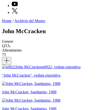
YouTube
X
Home
/
Archivio del Museo
Programmi
Mostre
John McCracken
Eventi
Archivi
Genere
del
QTA.
Museo
Allestimento
Cosmo
75
Digitale
Dettagli
EN
Collezione
Accessibilità
Educazione
"John McCracken", veduta espositiva
Educazione
News
Dipartimento
Educazione
John McCracken, Sagittarius, 1988
Formazione
e
Ricerca
Famiglie
John McCracken, Sagittarius, 1988