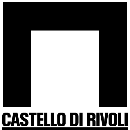
Salta
Castello
al
di
contenuto
Rivoli
-
Vai
all'homepage