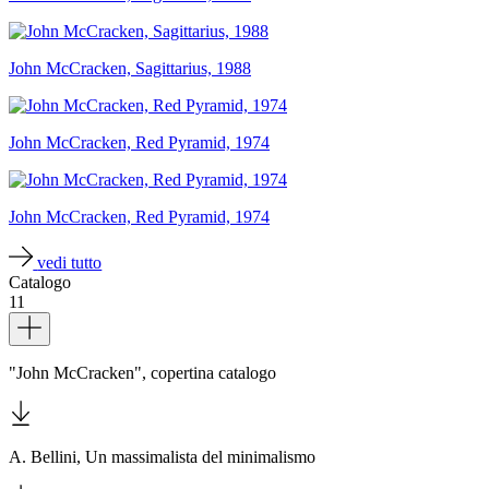
Scuole
Visite
guidate
John McCracken, Sagittarius, 1988
Progetto
Summer
School
Progetti
John McCracken, Red Pyramid, 1974
Speciali
EN
Ricerca
Storia
John McCracken, Red Pyramid, 1974
Sedi
Tutte
vedi tutto
le
Catalogo
sedi
11
Edificio
Dettagli
Castello
Manica
Lunga
"John McCracken", copertina catalogo
Villa
Cerruti
Cosmo
Digitale
A. Bellini, Un massimalista del minimalismo
EN
Visita