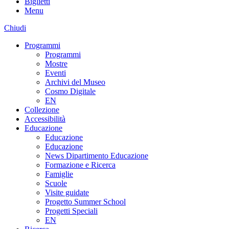
Biglietti
Menu
Chiudi
Programmi
Programmi
Mostre
Eventi
Archivi del Museo
Cosmo Digitale
EN
Collezione
Accessibilità
Educazione
Educazione
Educazione
News Dipartimento Educazione
Formazione e Ricerca
Famiglie
Scuole
Visite guidate
Progetto Summer School
Progetti Speciali
EN