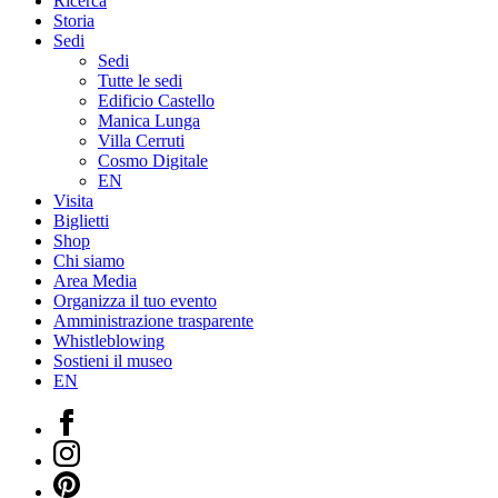
Ricerca
Storia
Sedi
Sedi
Tutte le sedi
Edificio Castello
Manica Lunga
Villa Cerruti
Cosmo Digitale
EN
Visita
Biglietti
Shop
Chi siamo
Area Media
Organizza il tuo evento
Amministrazione trasparente
Whistleblowing
Sostieni il museo
EN
Facebook
Instagram
Pinterest