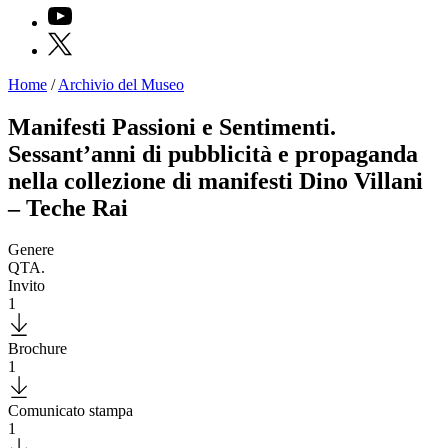
YouTube
X
Home
/
Archivio del Museo
Programmi
Mostre
Manifesti Passioni e Sentimenti.
Eventi
Sessant’anni di pubblicità e propaganda
Archivi
del
nella collezione di manifesti Dino Villani
Museo
– Teche Rai
Cosmo
Digitale
EN
Genere
Collezione
QTA.
Accessibilità
Invito
Educazione
1
Educazione
Download
News
Brochure
Dipartimento
1
Educazione
Download
Formazione
e
Comunicato stampa
Ricerca
1
Famiglie
Download