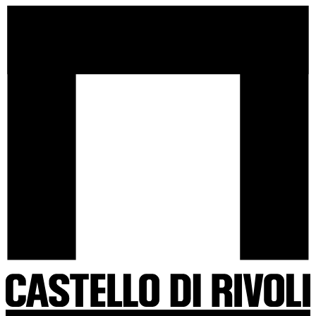
Salta
Castello
al
di
contenuto
Rivoli
-
Vai
all'homepage