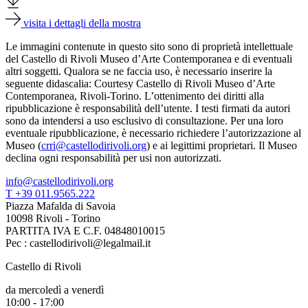
Scuole
Visite
visita i dettagli della mostra
guidate
Progetto
Le immagini contenute in questo sito sono di proprietà intellettuale
Summer
del Castello di Rivoli Museo d’Arte Contemporanea e di eventuali
School
altri soggetti. Qualora se ne faccia uso, è necessario inserire la
Progetti
seguente didascalia: Courtesy Castello di Rivoli Museo d’Arte
Speciali
Contemporanea, Rivoli-Torino. L’ottenimento dei diritti alla
EN
ripubblicazione è responsabilità dell’utente. I testi firmati da autori
Ricerca
sono da intendersi a uso esclusivo di consultazione. Per una loro
Storia
eventuale ripubblicazione, è necessario richiedere l’autorizzazione al
Sedi
Museo (
crri@castellodirivoli.org
) e ai legittimi proprietari. Il Museo
Tutte
declina ogni responsabilità per usi non autorizzati.
le
info@castellodirivoli.org
sedi
T +39 011.9565.222
Edificio
Piazza Mafalda di Savoia
Castello
10098 Rivoli - Torino
Manica
PARTITA IVA E C.F. 04848010015
Lunga
Pec : castellodirivoli@legalmail.it
Villa
Cerruti
Castello di Rivoli
Cosmo
Digitale
da mercoledì a venerdì
EN
10:00 - 17:00
Visita