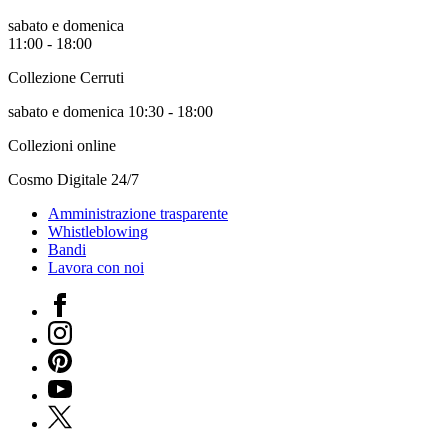
Biglietti
sabato e domenica
Shop
11:00 - 18:00
Chi
siamo
Collezione Cerruti
Area
Media
sabato e domenica 10:30 - 18:00
Organizza
il
Collezioni online
tuo
evento
Cosmo Digitale 24/7
Amministrazione
trasparente
Amministrazione trasparente
Whistleblowing
Whistleblowing
Sostieni
Bandi
il
Lavora con noi
museo
Facebook
EN
Instagram
Pinterest
YouTube
X