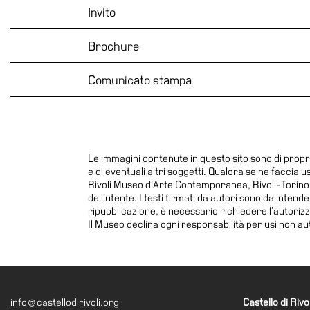
Invito
Educazione
News
Brochure
Dipartimento
Educazione
Comunicato stampa
Formazione
e
Ricerca
Famiglie
Le immagini contenute in questo sito sono di propr
e di eventuali altri soggetti. Qualora se ne faccia 
Scuole
Rivoli Museo d’Arte Contemporanea, Rivoli-Torino. L
Visite
dell’utente. I testi firmati da autori sono da inten
ripubblicazione, è necessario richiedere l’autoriz
guidate
Il Museo declina ogni responsabilità per usi non aut
Progetto
Summer
School
Progetti
info@castellodirivoli.org
Castello di Rivol
Speciali