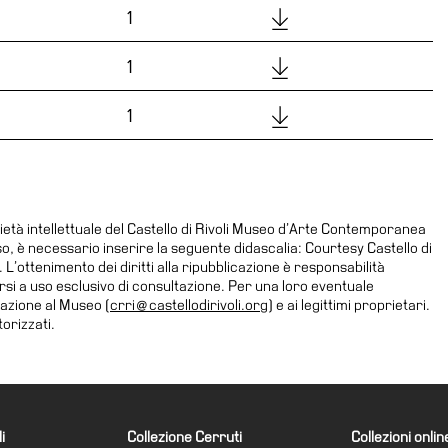
Download
1
Download
1
Download
1
ietà intellettuale del Castello di Rivoli Museo d’Arte Contemporanea
uso, è necessario inserire la seguente didascalia: Courtesy Castello di
’ottenimento dei diritti alla ripubblicazione è responsabilità
dersi a uso esclusivo di consultazione. Per una loro eventuale
zazione al Museo (
crri@castellodirivoli.org
) e ai legittimi proprietari.
orizzati.
i
Collezione Cerruti
Collezioni onlin