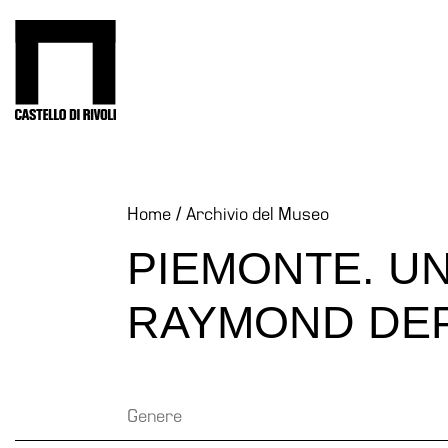
Salta
al
Castello di Rivoli - Vai all'homepage
contenuto
Programmi
Mostre
Eventi
Home
/
Archivio del Museo
Archivi
PIEMONTE. UN
del
Museo
RAYMOND DE
Cosmo
Digitale
Collezione
Accessibilità
Genere
Educazione