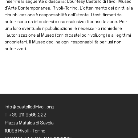
inserire la seguente didascalia: Courtesy Castello di Rivoli Museo
School
d’Arte Contemporanea, Rivoli-Torino. L’ottenimento dei diritti alla
Progetti
ripubblicazione è responsabilità dell’utente. I testi firmati da
Speciali
autori sono da intendersi a uso esclusivo di consultazione. Per
una loro eventuale ripubblicazione, è necessario richiedere
EN
l’autorizzazione al Museo (
crri@castellodirivoli.org
) e ai legittimi
proprietari. Il Museo declina ogni responsabilità per usi non
Ricerca
autorizzati.
Storia
Sedi
Tutte
le
sedi
Edificio
Castello
info@castellodirivoli.org
T +39 011.9565.222
Manica
Piazza Mafalda di Savoia
Lunga
10098 Rivoli - Torino
Villa