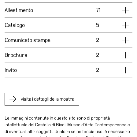
Accessibilità
Dettag
Allestimento
71
Educazione
Dettag
Catalogo
5
Educazione
News
Dettag
Comunicato stampa
2
Dipartimento
Educazione
Dettag
Brochure
2
Formazione
e
Dettag
Invito
2
Ricerca
Famiglie
Scuole
visita i dettagli della mostra
Visite
guidate
Le immagini contenute in questo sito sono di proprietà
Progetto
intellettuale del Castello di Rivoli Museo d’Arte Contemporanea e
Summer
di eventuali altri soggetti. Qualora se ne faccia uso, è necessario