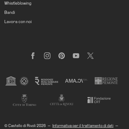
Whistleblowing
Amministrazione
Bandi
trasparente
Lavora con noi
Whistleblowing
Sostieni
il
museo
Facebook
Instagram
Pinterest
YouTube
X
EN
© Castello di Rivoli 2026
—
Informativa per il trattamento di dati
—