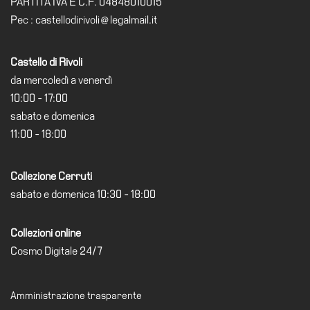
PARTITA IVA E C.F. 04848010015
Cerruti
Pec : castellodirivoli@legalmail.it
Cosmo
Digitale
Castello di Rivoli
EN
da mercoledì a venerdì
10:00 - 17:00
Visita
sabato e domenica
Biglietti
11:00 - 18:00
Shop
Chi
Collezione Cerruti
siamo
sabato e domenica 10:30 - 18:00
Area
Media
Collezioni online
Cosmo Digitale 24/7
Organizza
il
tuo
Amministrazione trasparente
evento