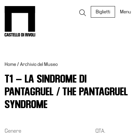
Salta
al
Castello di Rivoli - Vai all'homepage
Biglietti
Menu
contenuto
Programmi
Mostre
Home
/
Archivio del Museo
Eventi
Archivi
T1 – LA SINDROME DI
del
PANTAGRUEL / THE PANTAGRUEL
Museo
Cosmo
SYNDROME
Digitale
EN
Collezione
Genere
QTA.