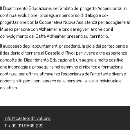
Speciali
Il Dipartimento Educazione, nell’ambito del progetto Accessibilità, in
continua evoluzione, prosegue il percorso di dialogo e co-
Ricerca
progettazione con la Cooperativa Nuova Assistenza per accogliere al
Storia
Museo persone con Alzheimer e loro caregiver, anche con il
coinvolgimento dei Caffè Alzheimer presenti sul territorio.
Sedi
Il successo degli appuntamenti precedenti, la gioia dei partecipanti e
Tutte
il desiderio di tornare al Castello di Rivoli per vivere altre esperienze
le
condotte dal Dipartimento Educazione è un segnale molto positivo
sedi
che incoraggia a proseguire nel cammino di ricerca e formazione
Edificio
continua, per offrire attraverso l’esperienza dell’arte tante diverse
Castello
opportunità per il ben-essere della persona, a livello individuale e
Manica
collettivo.
Lunga
Villa
Cerruti
info@castellodirivoli.org
Cosmo
T +39 011.9565.222
Digitale