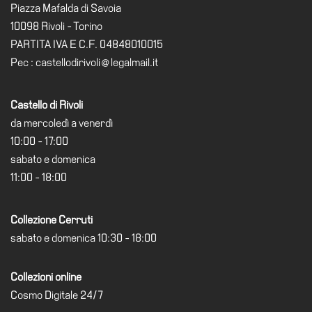
Piazza Mafalda di Savoia
Visita
10098 Rivoli - Torino
Biglietti
PARTITA IVA E C.F. 04848010015
Pec : castellodirivoli@legalmail.it
Shop
Chi
Castello di Rivoli
siamo
da mercoledì a venerdì
Area
10:00 - 17:00
Media
sabato e domenica
Organizza
11:00 - 18:00
il
tuo
evento
Collezione Cerruti
sabato e domenica 10:30 - 18:00
Amministrazione
trasparente
Collezioni online
Whistleblowing
Cosmo Digitale 24/7
Sostieni