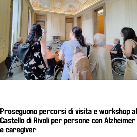
Educazione
Educazione
News
Dipartimento
Educazione
Formazione
e
Ricerca
Famiglie
Scuole
Visite
guidate
Proseguono percorsi di visita e workshop al
Progetto
Summer
Castello di Rivoli per persone con Alzheimer
School
e caregiver
Progetti