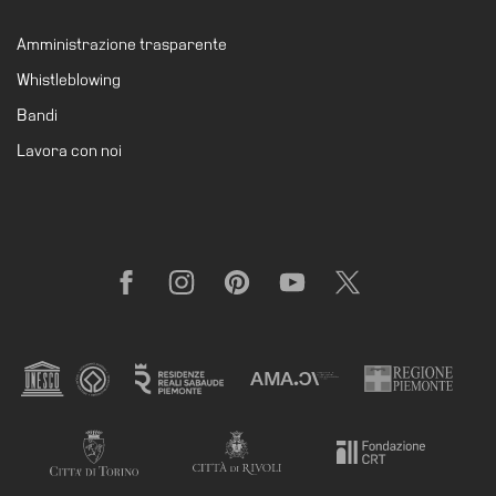
il
Amministrazione trasparente
museo
Whistleblowing
Bandi
Lavora con noi
Facebook
Instagram
Pinterest
YouTube
X