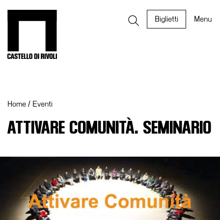
Salta
al
Castello di Rivoli - Vai all'homepage
Biglietti
Menu
contenuto
Programmi
Mostre
Home
/
Eventi
Eventi
Archivi
ATTIVARE COMUNITÀ. SEMINARIO
del
Museo
Cosmo
Digitale
Collezione
Accessibilità