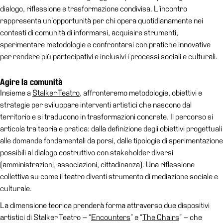
dialogo, riflessione e trasformazione condivisa. L’incontro
Speciali
rappresenta un’opportunità per chi opera quotidianamente nei
Ricerca
contesti di comunità di informarsi, acquisire strumenti,
sperimentare metodologie e confrontarsi con pratiche innovative
Storia
per rendere più partecipativi e inclusivi i processi sociali e culturali.
Sedi
Tutte
Agire la comunità
le
Insieme a
Stalker Teatro
, affronteremo metodologie, obiettivi e
sedi
strategie per sviluppare interventi artistici che nascono dal
territorio e si traducono in trasformazioni concrete. Il percorso si
Edificio
articola tra teoria e pratica: dalla definizione degli obiettivi progettuali
Castello
alle domande fondamentali da porsi, dalle tipologie di sperimentazione
Manica
possibili al dialogo costruttivo con stakeholder diversi
Lunga
(amministrazioni, associazioni, cittadinanza). Una riflessione
collettiva su come il teatro diventi strumento di mediazione sociale e
Villa
culturale.
Cerruti
La dimensione teorica prenderà forma attraverso due dispositivi
Cosmo
artistici di Stalker Teatro – “
Encounters
” e “
The Chairs
” – che
Digitale