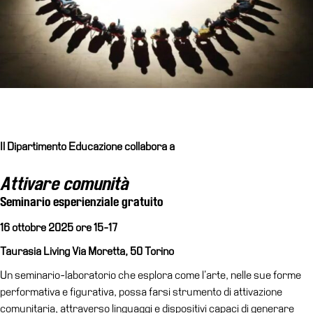
Educazione
Educazione
News
Dipartimento
Educazione
Formazione
e
Ricerca
Il Dipartimento Educazione collabora a
Famiglie
Attivare comunità
Scuole
Seminario esperienziale gratuito
Visite
16 ottobre 2025 ore 15-17
guidate
Taurasia Living
Via Moretta, 50
Torino
Progetto
Summer
Un seminario-laboratorio che esplora come l’arte, nelle sue forme
School
performativa e figurativa, possa farsi strumento di attivazione
comunitaria, attraverso linguaggi e dispositivi capaci di generare
Progetti