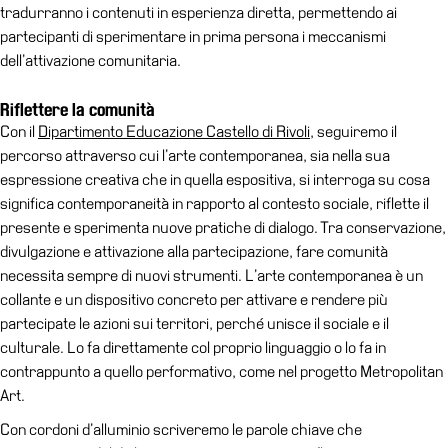
tradurranno i contenuti in esperienza diretta, permettendo ai
Visita
partecipanti di sperimentare in prima persona i meccanismi
Biglietti
dell’attivazione comunitaria.
Shop
Riflettere la comunità
Chi
Con il
Dipartimento Educazione Castello di Rivoli
, seguiremo il
siamo
percorso attraverso cui l’arte contemporanea, sia nella sua
espressione creativa che in quella espositiva, si interroga su cosa
Area
significa contemporaneità in rapporto al contesto sociale, riflette il
Media
presente e sperimenta nuove pratiche di dialogo. Tra conservazione,
Organizza
divulgazione e attivazione alla partecipazione, fare comunità
il
necessita sempre di nuovi strumenti. L’arte contemporanea è un
tuo
collante e un dispositivo concreto per attivare e rendere più
evento
partecipate le azioni sui territori, perché unisce il sociale e il
culturale. Lo fa direttamente col proprio linguaggio o lo fa in
Amministrazione
contrappunto a quello performativo, come nel progetto Metropolitan
trasparente
Art.
Whistleblowing
Con cordoni d’alluminio scriveremo le parole chiave che
Sostieni