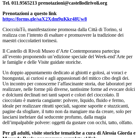
Tel. 011.9565213 prenotazioni@castellodirivoli.org
Biglietti
Shop
Prenotazioni a questo link
Chi
https://forms.gle/saX2Xdm9uKkr48Uw8
siamo
Area
CioccolaTò, manifestazione promossa dalla Città di Torino, si
Media
realizza con l’intento di esaltare e promuovere la tradizione dei
Organizza
maestri cioccolatieri torinesi.
il
tuo
Il Castello di Rivoli Museo d’Arte Contemporanea partecipa
evento
all’evento proponendo un’edizione speciale del Week-end’Arte per
Amministrazione
le famiglie e delle Visite guidate storiche.
trasparente
Whistleblowing
Un doppio appuntamento dedicato ai ghiotti e golosi, ai voraci e
Sostieni
buongustai, ai curiosi e agli appassionati del mitico cibo degli dei.
il
Un incontro per conoscerne l’affascinante storia, due laboratori per
museo
realizzare, nelle forme più diverse, tantissime forme ad evocare dolci
e dolciumi declinati nei tanti sapori e colori del cioccolato. Il
cioccolato è materia cangiante: polvere, liquido, fluido e fermo,
ideale per realizzare ritratti speciali, sagome saporite e stuzzicanti,
pagine da sfogliare, il tutto non da mangiare ma da creare, solo per
lasciarsi inebriare dal seducente profumo, dalla magia
dell’impalpabile polvere: oggetti da gustare con occhi, tatto, olfatto.
Per gli adulti, visite storiche tematiche a cura di Alessia Giorda e