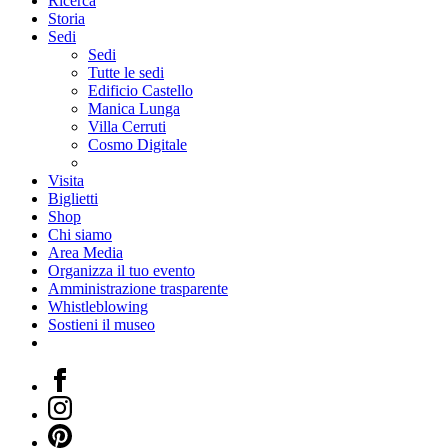
Ricerca
Storia
Sedi
Sedi
Tutte le sedi
Edificio Castello
Manica Lunga
Villa Cerruti
Cosmo Digitale
Visita
Biglietti
Shop
Chi siamo
Area Media
Organizza il tuo evento
Amministrazione trasparente
Whistleblowing
Sostieni il museo
Facebook
Instagram
Pinterest