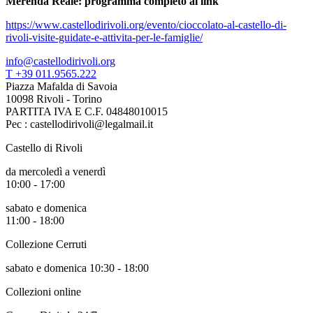
Merenda Reale: programma completo al link
https://www.castellodirivoli.org/evento/cioccolato-al-castello-di-
rivoli-visite-guidate-e-attivita-per-le-famiglie/
info@castellodirivoli.org
T +39 011.9565.222
Piazza Mafalda di Savoia
10098 Rivoli - Torino
PARTITA IVA E C.F. 04848010015
Pec : castellodirivoli@legalmail.it
Castello di Rivoli
da mercoledì a venerdì
10:00 - 17:00
sabato e domenica
11:00 - 18:00
Collezione Cerruti
sabato e domenica 10:30 - 18:00
Collezioni online