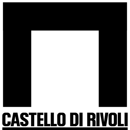
Salta
Castello
al
di
contenuto
Rivoli
-
Vai
all'homepage