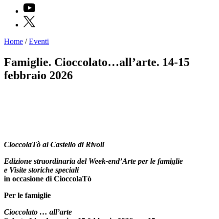
YouTube
X
Home
/
Eventi
Programmi
Mostre
Famiglie. Cioccolato…all’arte. 14-15
Eventi
febbraio 2026
Archivi
del
Museo
Cosmo
Digitale
Collezione
Accessibilità
CioccolaTò al Castello di Rivoli
Educazione
Educazione
Edizione straordinaria del Week-end’Arte per le famiglie
News
e Visite storiche speciali
Dipartimento
in occasione di CioccolaTò
Educazione
Formazione
Per le famiglie
e
Ricerca
Cioccolato … all’arte
Famiglie