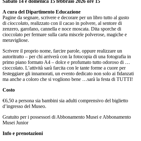
Sabato 14 e domenica 15 febbraio 2026 ore 15
Scuole
Visite
A cura del Dipartimento Educazione
guidate
Pagine da segnare, scrivere e decorare per un libro tutto al gusto
Progetto
di
cioccolato
, realizzato con il cacao in polvere, al sentore di
Summer
zenzero, garofano, cannella e noce moscata. Dita sporche di
School
cioccolato per fermare sulla carta miscele polverose, magiche e
Progetti
meravigliose.
Speciali
Scrivere il proprio nome, farcire parole, oppure realizzare un
Ricerca
autoritratto – per chi arriverà con la fotocopia di una fotografia in
Storia
primo piano formato A4 – dolce e profumato tutto odoroso di …
Sedi
cioccolato. L’attività sarà farcita con le tante forme a cuore per
Tutte
festeggiare gli innamorati, un evento dedicato non solo ai fidanzati
le
ma anche a coloro che si vogliono bene …sarà la festa di TUTTI!
sedi
Edificio
Costo
Castello
Manica
€6,50 a persona sia bambini sia adulti comprensivo del biglietto
Lunga
d’ingresso del Museo.
Villa
Cerruti
Gratuito per i possessori di Abbonamento Musei e Abbonamento
Cosmo
Musei Junior
Digitale
Info e prenotazioni
Visita