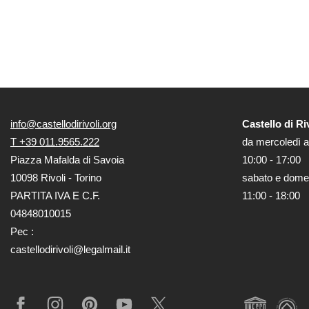
info@castellodirivoli.org
Castello di Ri
T +39 011.9565.222
da mercoledì a
Piazza Mafalda di Savoia
10:00 - 17:00
10098 Rivoli - Torino
sabato e dome
PARTITA IVA E C.F.
11:00 - 18:00
04848010015
Pec :
castellodirivoli@legalmail.it
Facebook
Instagram
Pinterest
YouTube
X