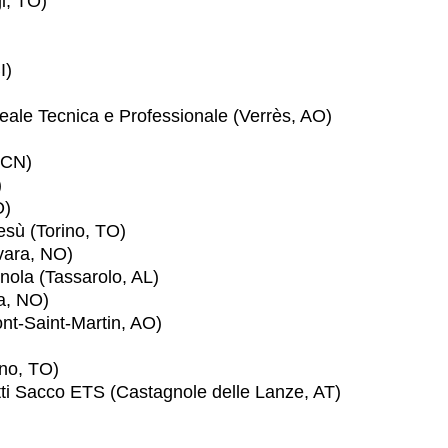
i, TO)
I)
iceale Tecnica e Professionale (Verrès, AO)
 CN)
)
O)
esù (Torino, TO)
vara, NO)
inola (Tassarolo, AL)
ra, NO)
Pont-Saint-Martin, AO)
ino, TO)
ti Sacco ETS (Castagnole delle Lanze, AT)