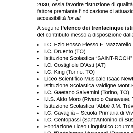
2030, ossia favorire “istruzione di qualit
fattore premiante l’indicazione di attuaz
accessibilità
for all.
A seguire
l’elenco dei trentacinque ist
del contributo messo a disposizione dal
I.C. Ezio Bosso Plesso F. Mazzarello 
I.C. Druento (TO)
Istituzione Scolastica “SAINT-ROCH”
I.C. Costigliole D’Asti (AT)
I.C. King (Torino, TO)
Liceo Scientifico Musicale Isaac New
Istituzione Scolastica Valdigne Mont
I.C. Gaetano Salvemini (Torino, TO)
I.I.S. Aldo Moro (Rivarolo Canavese,
Istituzione Scolastica “Abbé J.M. Trè
I.C. Cavaglià – Scuola Primaria di Vi
I.C. Centopassi (Sant’Antonino di Su
Fondazione Liceo Linguistico Courm