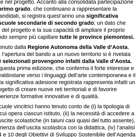
te nel progetto. Accanto alla consolidata partecipazione
 primo grado
, che continuano a rappresentare la
andidati, si registra quest’anno una
significativa
e scuole secondarie di secondo grado
; un dato che
del progetto e la sua capacità di ampliare il proprio
modo sempre più capillare
tutte le province piemontesi.
tenuto dalla
Regione Autonoma della Valle d’Aosta
,
a; l’apertura del bando a un nuovo territorio si è rivelata
ti selezionati provengono infatti dalla Valle d’Aosta.
 questa prima edizione, che conferma il forte interesse e
 valdostane verso i linguaggi dell’arte contemporanea e il
; la significativa adesione registrata rappresenta infatti un
tto di creare nuove reti territoriali e di favorire
erienze formative innovative e di qualità.
scuole vincitrici hanno tenuto conto de (i) la tipologia di
ui opera ciascun istituto, (ii) la necessità di accedere a
scite scolastiche (in taluni casi quasi del tutto assente),
rienza dell’uscita scolastica con la didattica, (iv) l’analisi
 4 e 10 degli Obiettivi di Sviluppo Sostenibile dell’Agenda