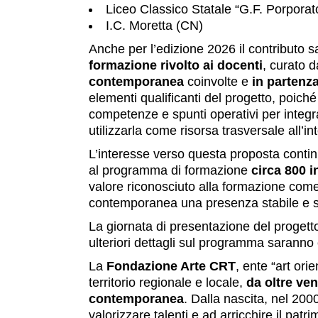
Liceo Classico Statale “G.F. Porporat
I.C. Moretta (CN)
Anche per l’edizione 2026 il contributo s
formazione rivolto ai docenti
, curato d
contemporanea
coinvolte e
in partenz
elementi qualificanti del progetto, poiché
competenze e spunti operativi per integra
utilizzarla come risorsa trasversale all’in
L’interesse verso questa proposta contin
al programma di formazione
circa 800 i
valore riconosciuto alla formazione come
contemporanea una presenza stabile e sig
La giornata di presentazione del progett
ulteriori dettagli sul programma saranno
La
Fondazione Arte CRT
, ente “art ori
territorio regionale e locale,
da oltre ve
contemporanea
. Dalla nascita, nel 20
valorizzare talenti e ad arricchire il pat