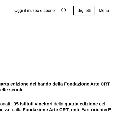
Ricerca
Oggi il museo è aperto
Biglietti
Menu
a quarta edizione del bando della Fondazione Arte CRT
elle scuole
ionati i
35 istituti vincitori
della
quarta edizione
del
mosso dalla
Fondazione Arte CRT
,
ente “art oriented”