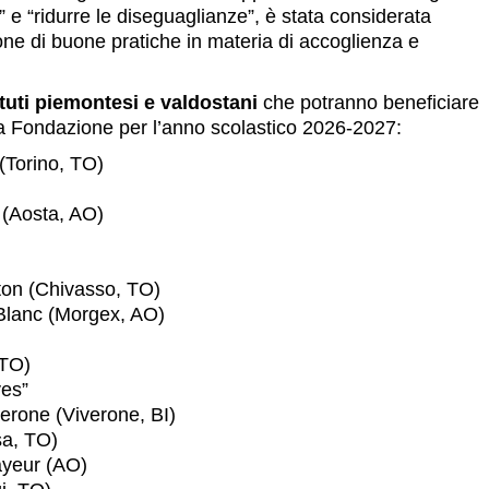
à” e “ridurre le diseguaglianze”, è stata considerata
ione di buone pratiche in materia di accoglienza e
ituti piemontesi e valdostani
che potranno beneficiare
la Fondazione per l’anno scolastico 2026-2027:
(Torino, TO)
 (Aosta, AO)
ton (Chivasso, TO)
-Blanc (Morgex, AO)
 TO)
ves”
verone (Viverone, BI)
sa, TO)
ayeur (AO)