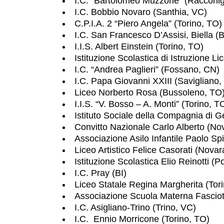
I.C. “Bartolomeo Muzzone” (Racconig
I.C. Bobbio Novaro (Santhia, VC)
C.P.I.A. 2 “Piero Angela” (Torino, TO)
I.C. San Francesco D’Assisi, Biella (B
I.I.S. Albert Einstein (Torino, TO)
Istituzione Scolastica di Istruzione L
I.C. “Andrea Paglieri” (Fossano, CN)
I.C. Papa Giovanni XXIII (Savigliano,
Liceo Norberto Rosa (Bussoleno, TO
I.I.S. “V. Bosso – A. Monti” (Torino, T
Istituto Sociale della Compagnia di G
Convitto Nazionale Carlo Alberto (No
Associazione Asilo Infantile Paolo Sp
Liceo Artistico Felice Casorati (Nova
Istituzione Scolastica Elio Reinotti (
I.C. Pray (BI)
Liceo Statale Regina Margherita (Tor
Associazione Scuola Materna Fasciot
I.C. Asigliano-Trino (Trino, VC)
I.C. Ennio Morricone (Torino, TO)