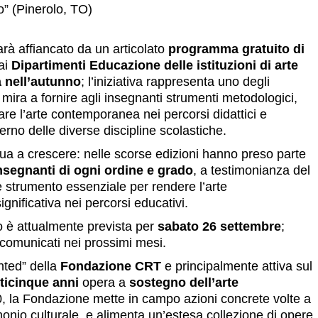
o” (Pinerolo, TO)
arà affiancato da un articolato
programma gratuito di
ai
Dipartimenti Educazione delle istituzioni di arte
a nell’autunno
; l’iniziativa rappresenta uno degli
 mira a fornire agli insegnanti strumenti metodologici,
re l’arte contemporanea nei percorsi didattici e
terno delle diverse discipline scolastiche.
ua a crescere: nelle scorse edizioni hanno preso parte
nsegnanti di ogni ordine e grado
, a testimonianza del
 strumento essenziale per rendere l’arte
nificativa nei percorsi educativi.
o è attualmente prevista per
sabato 26 settembre
;
 comunicati nei prossimi mesi.
ented” della
Fondazione CRT
e principalmente attiva sul
nticinque anni
opera a
sostegno dell’arte
00, la Fondazione mette in campo azioni concrete volte a
rimonio culturale, e alimenta un’estesa collezione di opere