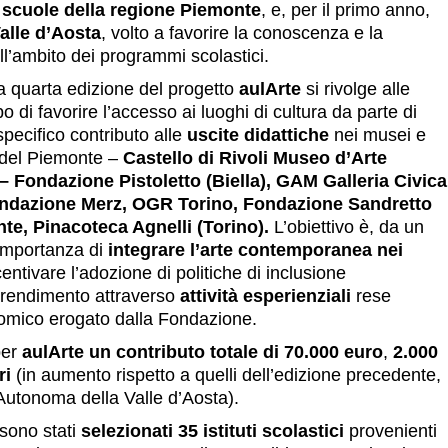
scuole della regione Piemonte
, e, per il primo anno,
alle d’Aosta
, volto a favorire la conoscenza e la
l’ambito dei programmi scolastici.
la quarta edizione del progetto
aulArte
si rivolge alle
o di favorire l’accesso ai luoghi di cultura da parte di
pecifico contributo alle
uscite didattiche
nei musei e
 del Piemonte –
Castello di Rivoli Museo d’Arte
– Fondazione Pistoletto (Biella), GAM Galleria Civica
ndazione Merz, OGR Torino, Fondazione Sandretto
e, Pinacoteca Agnelli (Torino).
L’obiettivo è, da un
l’importanza di
integrare l’arte contemporanea nei
ncentivare l’adozione di politiche di inclusione
pprendimento attraverso
attività esperienziali
rese
nomico erogato dalla Fondazione.
per
aulArte un contributo totale di 70.000 euro
,
2.000
ri
(in aumento rispetto a quelli dell’edizione precedente,
 Autonoma della Valle d’Aosta).
 sono stati
selezionati 35 istituti scolastici
provenienti