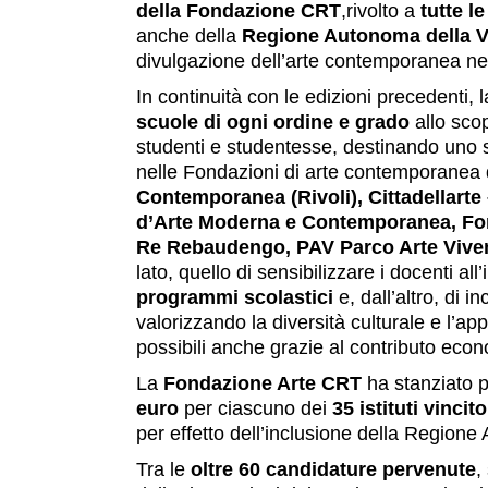
della
Fondazione CRT
,rivolto a
tutte le
anche della
Regione Autonoma della V
divulgazione dell’arte contemporanea nel
In continuità con le edizioni precedenti, 
scuole di ogni ordine e grado
allo scop
studenti e studentesse, destinando uno s
nelle Fondazioni di arte contemporanea
Contemporanea (Rivoli), Cittadellarte 
d’Arte Moderna e Contemporanea, Fo
Re Rebaudengo, PAV Parco Arte Vivent
lato, quello di sensibilizzare i docenti al
programmi scolastici
e, dall’altro, di i
valorizzando la diversità culturale e l’a
possibili anche grazie al contributo eco
La
Fondazione Arte CRT
ha stanziato 
euro
per ciascuno dei
35 istituti vincito
per effetto dell’inclusione della Regione
Tra le
oltre 60 candidature pervenute
,