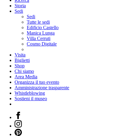
Ricerca
Storia
Sedi
Sedi
Tutte le sedi
Edificio Castello
Manica Lunga
Villa Cerruti
Cosmo Digitale
Visita
Biglietti
Shop
Chi siamo
Area Media
Organizza il tuo evento
Amministrazione trasparente
Whistleblowing
Sostieni il museo
Facebook
Instagram
Pinterest