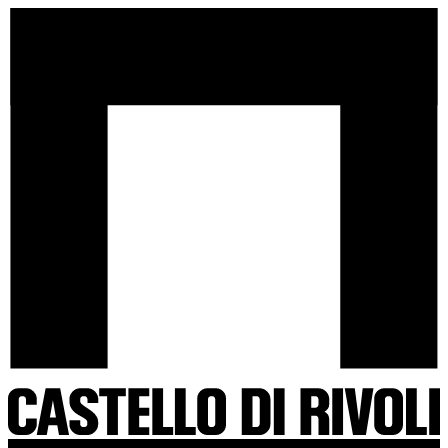
Salta
Castello
al
di
contenuto
Rivoli
-
Vai
all'homepage