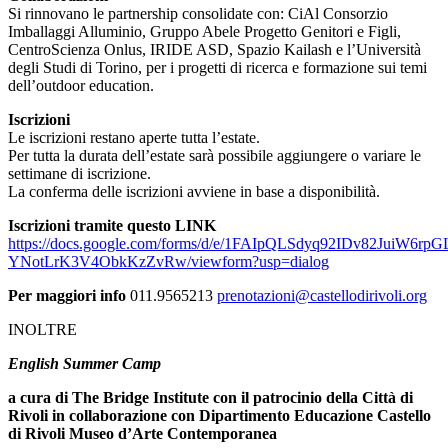
Si rinnovano le partnership consolidate con: CiAl Consorzio
Imballaggi Alluminio, Gruppo Abele Progetto Genitori e Figli,
CentroScienza Onlus, IRIDE ASD, Spazio Kailash e l’Università
degli Studi di Torino, per i progetti di ricerca e formazione sui temi
dell’outdoor education.
Iscrizioni
Le iscrizioni restano aperte tutta l’estate.
Per tutta la durata dell’estate sarà possibile aggiungere o variare le
settimane di iscrizione.
La conferma delle iscrizioni avviene in base a disponibilità.
Iscrizioni tramite questo LINK
https://docs.google.com/forms/d/e/1FAIpQLSdyq92IDv82JuiW6rp
YNotLrK3V4ObkKzZvRw/viewform?usp=dialog
Per maggiori info
011.9565213
prenotazioni@castellodirivoli.org
INOLTRE
English Summer Camp
a cura di The Bridge Institute
con il patrocinio della Città di
Rivoli in collaborazione con
Dipartimento Educazione Castello
di Rivoli Museo d’Arte Contemporanea