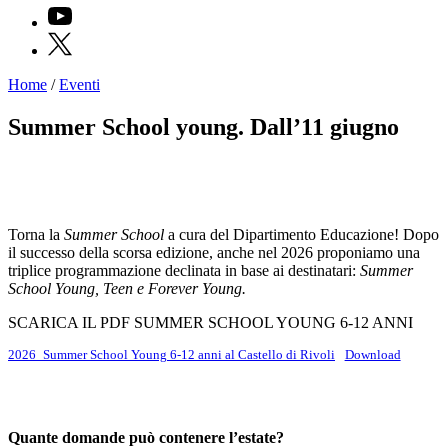
YouTube
X
Home
/
Eventi
Programmi
Mostre
Summer School young. Dall’11 giugno
Eventi
Archivi
del
Museo
Cosmo
Digitale
Torna la
Summer School
a cura del Dipartimento Educazione! Dopo
il successo della scorsa edizione, anche nel 2026 proponiamo una
Collezione
triplice programmazione declinata in base ai destinatari:
Summer
Accessibilità
School Young, Teen e Forever Young.
Educazione
Educazione
SCARICA IL PDF SUMMER SCHOOL YOUNG 6-12 ANNI
News
Dipartimento
2026_Summer School Young 6-12 anni al Castello di Rivoli
Download
Educazione
Formazione
e
Ricerca
Quante domande può contenere l’estate?
Famiglie