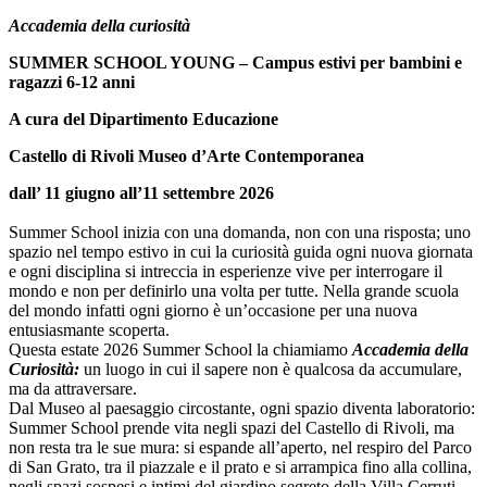
Scuole
Accademia della curiosità
Visite
guidate
SUMMER SCHOOL YOUNG – Campus estivi per bambini e
Progetto
ragazzi 6-12 anni
Summer
School
A cura del Dipartimento Educazione
Progetti
Speciali
Castello di Rivoli Museo d’Arte Contemporanea
Ricerca
dall’ 11 giugno all’11 settembre 2026
Storia
Sedi
Summer School inizia con una domanda, non con una risposta; uno
Tutte
spazio nel tempo estivo in cui la curiosità guida ogni nuova giornata
le
e ogni disciplina si intreccia in esperienze vive per interrogare il
sedi
mondo e non per definirlo una volta per tutte. Nella grande scuola
Edificio
del mondo infatti ogni giorno è un’occasione per una nuova
Castello
entusiasmante scoperta.
Manica
Questa estate 2026 Summer School la chiamiamo
Accademia della
Lunga
Curiosità:
un luogo in cui il sapere non è qualcosa da accumulare,
Villa
ma da attraversare.
Cerruti
Dal Museo al paesaggio circostante, ogni spazio diventa laboratorio:
Cosmo
Summer School prende vita negli spazi del Castello di Rivoli, ma
Digitale
non resta tra le sue mura: si espande all’aperto, nel respiro del Parco
di San Grato, tra il piazzale e il prato e si arrampica fino alla collina,
Visita
negli spazi sospesi e intimi del giardino segreto della Villa Cerruti,