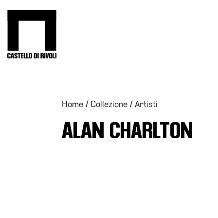
Salta
al
Castello di Rivoli - Vai all'homepage
contenuto
Programmi
Mostre
Eventi
Home
/
Collezione
/
Artisti
Archivi
ALAN CHARLTON
del
Museo
Cosmo
Digitale
Collezione
Accessibilità
Educazione