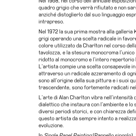
Nel 1968, nel corso dell’annuale esposizion
quadro grigio che verrà rifiutato e non sa
anziché distoglierlo dal suo linguaggio es
intrapreso.
Nel 1972 la sua prima mostra alla galleri
grigi operando una scelta radicale in favor
colore utilizzato da Charlton nel corso del
tavolozza, e la stesura monocroma l’unico m
ridotto al monocromo e l’intero repertorio 
L’artista compie una scelta consapevole in 
attraverso un radicale azzeramento di ogni 
sono all’origine della sua pittura e i suoi q
trascendente, sono fortemente radicati nel
L’arte di Alan Charlton vibra nell’intensità 
dialettico che instaura con l’ambiente e lo
diversi periodi storici, e con chiarezza de
questo artista da sempre intento a realizz
evoluzione.
In
Single Panel Painting
(Pannello singolo), 