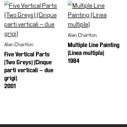
Biglietti
Shop
Chi
siamo
Alan Charlton
Area
Alan Charlton
Multiple Line Painting
Media
(Linea multipla)
Five Vertical Parts
Organizza
1984
(Two Greys) (Cinque
il
tuo
parti verticali – due
evento
grigi)
Amministrazione
2001
trasparente
Whistleblowing
Sostieni
il
museo