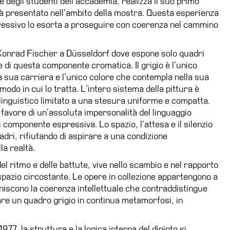
e degli studenti dell’accademia, realizza il suo primo
rà presentato nell’ambito della mostra. Questa esperienza
pressivo lo esorta a proseguire con coerenza nel cammino
a Konrad Fischer a Düsseldorf dove espone solo quadri
e di questa componente cromatica. Il grigio è l’unico
la sua carriera e l’unico colore che contempla nella sua
odo in cui lo tratta. L’intero sistema della pittura è
linguistico limitato a una stesura uniforme e compatta.
favore di un’assoluta impersonalità del linguaggio
componente espressiva. Lo spazio, l’attesa e il silenzio
uadri, rifiutando di aspirare a una condizione
la realtà.
del ritmo e delle battute, vive nello scambio e nel rapporto
 spazio circostante. Le opere in collezione appartengono a
finiscono la coerenza intellettuale che contraddistingue
are un quadro grigio in continua metamorfosi, in
1977, la struttura e la logica interna del dipinto si