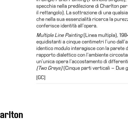
specchia nella predilezione di Charlton per 
il rettangolo). La sottrazione di una qualsi
che nella sua essenzialità ricerca la purezz
conferisce identità all’opera.
Multiple Line Painting
(Linea multipla), 1984
equidistanti a cinque centimetri l’uno dall’al
identico modulo interagisce con la parete d
rapporto dialettico con l’ambiente circostant
un’unica opera l’accostamento di different
(Two Greys)
(Cinque parti verticali – Due g
[GC]
harlton