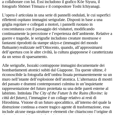
a collaborare con lui. Essi includono il grafico Kōe Siyura, il
Scuole
fotografo Shōmei Tōmazu e il compositore Toshi Ichiyanagi.
Visite
guidate
L’opera è articolata in una serie di pannelli ondulati, le cui superfici
Progetto
riflettenti ospitano immagini serigrafate. Disposti in base a una
Summer
griglia regolare e collegati a motori, i pannelli ruotano in
School
concomitanza con il passaggio dei visitatori, modificando
Progetti
continuamente la percezione e l’esperienza dell’ambiente. Relative a
Speciali
guerre e tragedie, le serigrafie includono creature mostruose e
EN
fantasmi riprodotti da stampe ukiyo-e (immagini del mondo
Ricerca
fluttuante) realizzate nell’Ottocento, quando, all’approssimarsi
Storia
dell’apertura con le altre civiltà, la cultura giapponese è caratterizzata
Sedi
da un senso di spaesamento.
Tutte
le
Alle serigrafie, Isozaki contrappone immagini documentarie dei
sedi
bombardamenti atomici subiti dal Giappone. Tra queste ultime, è
Edificio
riconoscibile la fotografia dell’ombra fissata permanentemente su un
Castello
muro nell’istante dell’esplosione dell’atomica. L’alternanza di mostri
Manica
del passato e drammi contemporanei culmina in un’inquietante
Lunga
rappresentazione del futuro proiettata su una delle pareti esterne al
Villa
labirinto. Intitolata
The City of the Future Is the Ruins (Rovine: la
Cerruti
città del futuro)
, l’immagine è un collage relativo ai resti di
Cosmo
Hiroshima. Visione di un futuro apocalittico, all’interno del quale la
Digitale
distruzione continua a essere tragico agente di trasformazione, essa
EN
include alcune mega-strutture e elementi che chiariscono l’origine di
Visita