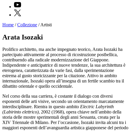
YouTube
X
Home
/
Collezione
/
Artisti
Programmi
Mostre
Arata Isozaki
Eventi
Archivi
Prolifico architetto, ma anche impegnato teorico, Arata Isozaki ha
del
partecipato attivamente al processo di ricostruzione postbellica,
Museo
contribuendo alla radicale modernizzazione del Giappone.
Cosmo
Indipendente e anticipatrice di nuove tendenze, la sua architettura è
Digitale
eterogenea, caratterizzata da varie fasi, dalla sperimentazione
EN
estrema al gusto storicizzante per la citazione. Attivo in ambito
Collezione
internazionale, Isozaki opera all’insegna di un fertile scambio tra il
Accessibilità
dibattito orientale e quello occidentale.
Educazione
Educazione
Nel corso della sua carriera, è costante il dialogo con diversi
News
esponenti delle arti visive, secondo un orientamento marcatamente
Dipartimento
interdisciplinare. Rientra in questo ambito
Electric Labyrinth
Educazione
(Labirinto elettrico)
, 2002 (1968), opera chiave nell’ambito della
Formazione
storia delle mostre sperimentali degli anni Sessanta, creata per la
e
XIV Triennale di Milano. Per l’occasione, Isozaki invita alcuni tra i
Ricerca
maggiori esponenti dell’avanguardia artistica giapponese del periodo
Famiglie