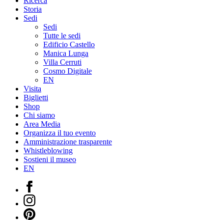
Ricerca
Storia
Sedi
Sedi
Tutte le sedi
Edificio Castello
Manica Lunga
Villa Cerruti
Cosmo Digitale
EN
Visita
Biglietti
Shop
Chi siamo
Area Media
Organizza il tuo evento
Amministrazione trasparente
Whistleblowing
Sostieni il museo
EN
Facebook
Instagram
Pinterest