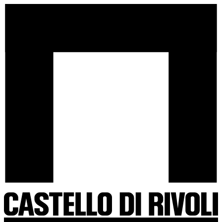
Salta
Castello
al
di
contenuto
Rivoli
-
Vai
all'homepage