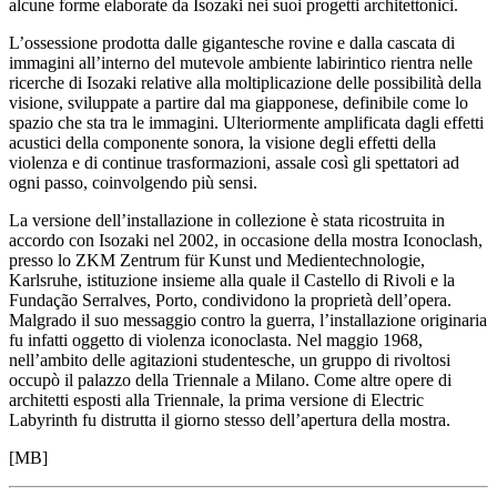
alcune forme elaborate da Isozaki nei suoi progetti architettonici.
Biglietti
Shop
L’ossessione prodotta dalle gigantesche rovine e dalla cascata di
Chi
immagini all’interno del mutevole ambiente labirintico rientra nelle
siamo
ricerche di Isozaki relative alla moltiplicazione delle possibilità della
Area
visione, sviluppate a partire dal ma giapponese, definibile come lo
Media
spazio che sta tra le immagini. Ulteriormente amplificata dagli effetti
Organizza
acustici della componente sonora, la visione degli effetti della
il
violenza e di continue trasformazioni, assale così gli spettatori ad
tuo
ogni passo, coinvolgendo più sensi.
evento
Amministrazione
La versione dell’installazione in collezione è stata ricostruita in
trasparente
accordo con Isozaki nel 2002, in occasione della mostra Iconoclash,
Whistleblowing
presso lo ZKM Zentrum für Kunst und Medientechnologie,
Sostieni
Karlsruhe, istituzione insieme alla quale il Castello di Rivoli e la
il
Fundação Serralves, Porto, condividono la proprietà dell’opera.
museo
Malgrado il suo messaggio contro la guerra, l’installazione originaria
EN
fu infatti oggetto di violenza iconoclasta. Nel maggio 1968,
nell’ambito delle agitazioni studentesche, un gruppo di rivoltosi
occupò il palazzo della Triennale a Milano. Come altre opere di
architetti esposti alla Triennale, la prima versione di Electric
Labyrinth fu distrutta il giorno stesso dell’apertura della mostra.
[MB]