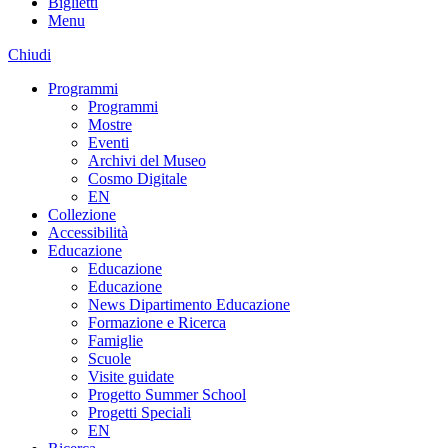
Biglietti
Menu
Chiudi
Programmi
Programmi
Mostre
Eventi
Archivi del Museo
Cosmo Digitale
EN
Collezione
Accessibilità
Educazione
Educazione
Educazione
News Dipartimento Educazione
Formazione e Ricerca
Famiglie
Scuole
Visite guidate
Progetto Summer School
Progetti Speciali
EN