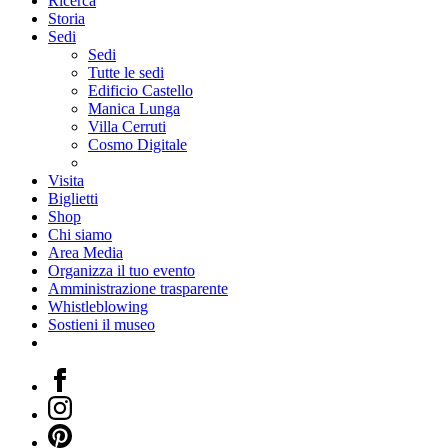
Ricerca
Storia
Sedi
Sedi
Tutte le sedi
Edificio Castello
Manica Lunga
Villa Cerruti
Cosmo Digitale
Visita
Biglietti
Shop
Chi siamo
Area Media
Organizza il tuo evento
Amministrazione trasparente
Whistleblowing
Sostieni il museo
Facebook
Instagram
Pinterest