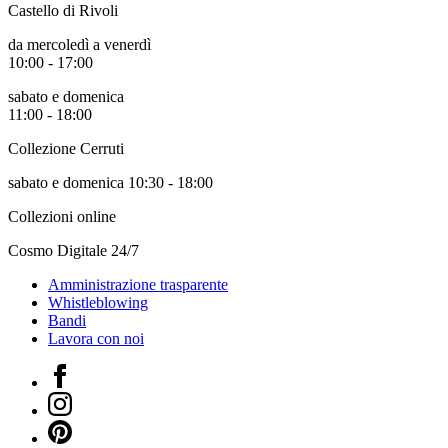
Castello di Rivoli
Scuole
Visite
da mercoledì a venerdì
guidate
10:00 - 17:00
Progetto
Summer
sabato e domenica
School
11:00 - 18:00
Progetti
Speciali
Collezione Cerruti
Ricerca
sabato e domenica 10:30 - 18:00
Storia
Sedi
Collezioni online
Tutte
le
Cosmo Digitale 24/7
sedi
Edificio
Amministrazione trasparente
Castello
Whistleblowing
Manica
Bandi
Lunga
Lavora con noi
Villa
Cerruti
Facebook
Cosmo
Instagram
Digitale
Pinterest
Visita