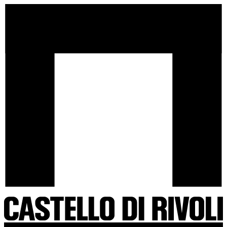
Salta
Castello
al
di
contenuto
Rivoli
-
Vai
all'homepage