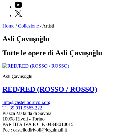
YouTube
X
Home
/
Collezione
/
Artisti
Programmi
Mostre
Asli Çavuşoğlu
Eventi
Archivi
Tutte le opere di Asli Çavuşoğlu
del
Museo
Cosmo
Digitale
Asli Çavuşoğlu
Collezione
Accessibilità
RED/RED (ROSSO / ROSSO)
Educazione
Educazione
News
info@castellodirivoli.org
Dipartimento
T +39 011.9565.222
Educazione
Piazza Mafalda di Savoia
Formazione
10098 Rivoli - Torino
e
PARTITA IVA E C.F. 04848010015
Ricerca
Pec : castellodirivoli@legalmail.it
Famiglie