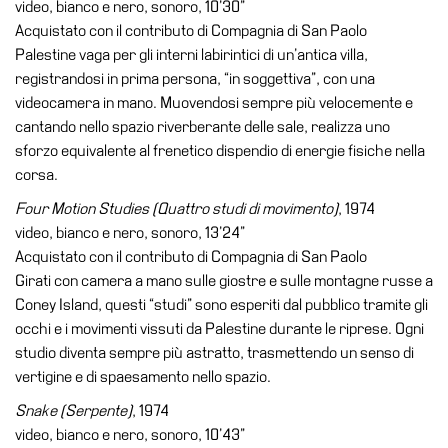
video, bianco e nero, sonoro, 10’30”
Amministrazione
Acquistato con il contributo di Compagnia di San Paolo
trasparente
Palestine vaga per gli interni labirintici di un’antica villa,
registrandosi in prima persona, “in soggettiva”, con una
Whistleblowing
videocamera in mano. Muovendosi sempre più velocemente e
Sostieni
cantando nello spazio riverberante delle sale, realizza uno
il
sforzo equivalente al frenetico dispendio di energie fisiche nella
museo
corsa.
EN
Four Motion Studies (Quattro studi di movimento)
, 1974
video, bianco e nero, sonoro, 13’24”
Acquistato con il contributo di Compagnia di San Paolo
Girati con camera a mano sulle giostre e sulle montagne russe a
Coney Island, questi “studi” sono esperiti dal pubblico tramite gli
occhi e i movimenti vissuti da Palestine durante le riprese. Ogni
studio diventa sempre più astratto, trasmettendo un senso di
vertigine e di spaesamento nello spazio.
Snake (Serpente)
, 1974
video, bianco e nero, sonoro, 10’43”