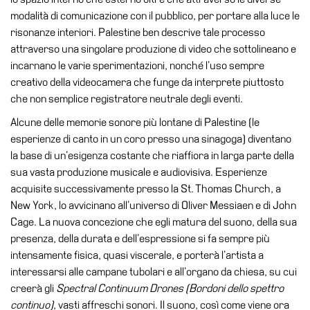
Accessibilità
modalità di comunicazione con il pubblico, per portare alla luce le
risonanze interiori. Palestine ben descrive tale processo
Educazione
attraverso una singolare produzione di video che sottolineano e
Educazione
incarnano le varie sperimentazioni, nonché l’uso sempre
News
creativo della videocamera che funge da interprete piuttosto
Dipartimento
che non semplice registratore neutrale degli eventi.
Educazione
Alcune delle memorie sonore più lontane di Palestine (le
Formazione
esperienze di canto in un coro presso una sinagoga) diventano
e
la base di un’esigenza costante che riaffiora in larga parte della
Ricerca
sua vasta produzione musicale e audiovisiva. Esperienze
acquisite successivamente presso la St. Thomas Church, a
Famiglie
New York, lo avvicinano all’universo di Oliver Messiaen e di John
Scuole
Cage. La nuova concezione che egli matura del suono, della sua
presenza, della durata e dell’espressione si fa sempre più
Visite
intensamente fisica, quasi viscerale, e porterà l’artista a
guidate
interessarsi alle campane tubolari e all’organo da chiesa, su cui
Progetto
creerà gli
Spectral Continuum Drones (Bordoni dello spettro
Summer
continuo)
, vasti affreschi sonori. Il suono, così come viene ora