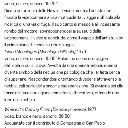
video, colore, sonoro, 16’29”
Girato su un’isola delle Hawaii, il video mostra l’artista che,
fissata la videocamera a una motocicletta, viaggia sull’isola alla
ricerca di una via di fuga. Il suo canto si mescola all’incessante
rombo del motore, sovrapponendosi ai sussulti della
videocamera. Il video si conclude, come il viaggio dell’artista, con
il primo piano di rocce su una spiaggia.
Island Monologue (Monologo dell’isola)
, 1976
video, colore, sonoro, 15’05” Palestine cerca di sfuggire
dall’isola in cui si trova. Avvolta da una spessa nebbia, questa
diventa simbolo della reclusione psicologica che l’artista cerca
di superare. Nascondendosi o tentando di vedere attraverso la
nebbia, egli parla della propria esasperazione. Si avvicina poi alla
torre del faro che agisce come forza liberatoria, offrendo una
luce nella nebbia.
Where It’s Coming From (Da dove proviene)
, 1977
video, bianco e nero, sonoro, 56’50”
Acquistato con il contributo di Compagnia di San Paolo