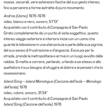
mosse, viscerali, vere estensioni fisiche del suo gesto intenso,
fino a pervenire a forme astratte di puro movimento.
Andros (Uomo)
, 1975-1976
video, bianco e nero, sonoro, 57’13”
Acquistato con il contributo di Compagnia di San Paolo
Girato completamente da un punto di vista soggettivo, questo
intenso viaggio esteriore e interiore inizia con un uomo che
guarda la televisione in una stanza buia e parla della sua pigrizia,
del suo senso di frustrazione e d’angoscia. Esce poi per la
strada, prende la metropolitana e arriva in un luogo avvolto dalla
nebbia. Si mette a correre, parlando, urlando a se stesso e allo
spettatore il suo bisogno di sfuggire al dolore e ai pensieri che lo
ossessionano.
Island Song – Island Monologue (Canzone dell’isola – Monologo
dell’isola)
, 1976
video, colore, sonoro, 31’34”
Acquistato con il contributo di Compagnia di San Paolo
Island Song (Canzone dell’isola)
, 1976