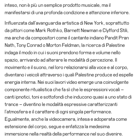
School
inteso, non è più un semplice prodotto musicale, ma il
Progetti
manifestarsi di una profonda condizione e attenzione inferiore.
Speciali
Influenzata dall’avanguardia artistica di New York, soprattutto
da pittori come Mark Rothko, Barnett Newman e Clyfford Stili,
EN
ma anche da compositori come il cantante indiano Pandit Pran
Ricerca
Nath, Tony Conrad o Morton Feldman, la ricerca di Palestine
indaga il modo in cui i suoni prendono forma e volume nello
Storia
spazio, arrivando ad alterare le modalità di percezione. Il
Sedi
movimento e il suono, nel loro relazionarsi alla voce e al corpo,
Tutte
diventano i veicoli attraverso i quali Palestine produce ed espelle
le
energia interna. Nei suoi lavori video emerge una coinvolgente
sedi
componente ritualistica che fa sì che le espressioni vocali –
canti ipnotici, toni e sottofondi che inducono quasi a uno stato di
Edificio
trance – diventino le modalità espressive caratterizzanti
Castello
l’atmosfera e il carattere di ogni singola performance.
Manica
Egualmente, anche la videocamera, intesa e adoperata come
Lunga
estensione del corpo, segue e enfatizza la medesima
immersione nella realtà della performance nel suo divenire.
Villa