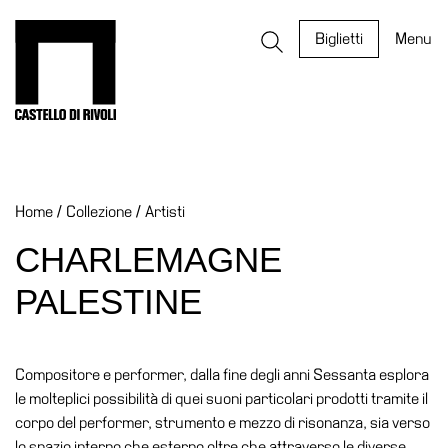
Salta
al
Castello di Rivoli - Vai all'homepage
Biglietti
Menu
contenuto
Programmi
Mostre
Home
/
Collezione
/
Artisti
Eventi
Archivi
CHARLEMAGNE
del
PALESTINE
Museo
Cosmo
Digitale
Compositore e performer, dalla fine degli anni Sessanta esplora
EN
le molteplici possibilità di quei suoni particolari prodotti tramite il
corpo del performer, strumento e mezzo di risonanza, sia verso
Collezione
lo spazio interno che esterno oltre che attraverso le diverse