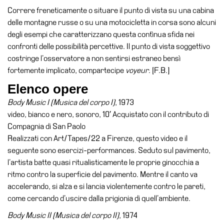
Cerruti
Correre freneticamente o situare il punto di vista su una cabina
delle montagne russe o su una motocicletta in corsa sono alcuni
Cosmo
degli esempi che caratterizzano questa contìnua sfida nei
Digitale
confronti delle possibilità percettive. Il punto di vista soggettivo
EN
costringe l’osservatore a non sentirsi estraneo bensì
fortemente implicato, compartecipe
voyeur
. [F.B.]
Visita
Elenco opere
Biglietti
Body Music I (Musica del corpo I)
, 1973
Shop
video, bianco e nero, sonoro, 10′ Acquistato con il contributo di
Chi
Compagnia di San Paolo
siamo
Realizzati con Art/Tapes/22 a Firenze, questo video e il
seguente sono esercizi-performances. Seduto sul pavimento,
Area
l’artista batte quasi ritualisticamente le proprie ginocchia a
Media
ritmo contro la superficie del pavimento. Mentre il canto va
Organizza
accelerando, si alza e si lancia violentemente contro le pareti,
il
come cercando d’uscire dalla prigionia di quell’ambiente.
tuo
Body Music II (Musica del corpo II)
, 1974
evento