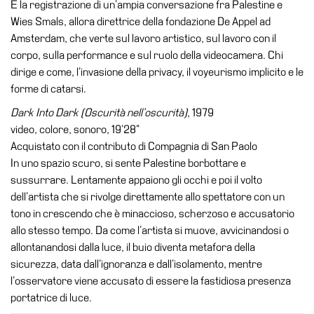
È la registrazione di un’ampia conversazione fra Palestine e
Wies Smals, allora direttrice della fondazione De Appel ad
Amsterdam, che verte sul lavoro artistico, sul lavoro con il
corpo, sulla performance e sul ruolo della videocamera. Chi
dirige e come, l’invasione della privacy, il voyeurismo implicito e le
forme di catarsi.
Dark Into Dark (Oscurità nell’oscurità)
, 1979
video, colore, sonoro, 19’28”
Acquistato con il contributo di Compagnia di San Paolo
In uno spazio scuro, si sente Palestine borbottare e
sussurrare. Lentamente appaiono gli occhi e poi il volto
dell’artista che si rivolge direttamente allo spettatore con un
tono in crescendo che è minaccioso, scherzoso e accusatorio
allo stesso tempo. Da come l’artista si muove, avvicinandosi o
allontanandosi dalla luce, il buio diventa metafora della
sicurezza, data dall’ignoranza e dall’isolamento, mentre
l’osservatore viene accusato di essere la fastidiosa presenza
portatrice di luce.