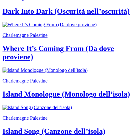
Scuole
Visite
Dark Into Dark (Oscurità nell’oscurità)
guidate
Progetto
Summer
School
Charlemagne Palestine
Progetti
Speciali
Where It’s Coming From (Da dove
EN
Ricerca
proviene)
Storia
Sedi
Tutte
le
Charlemagne Palestine
sedi
Edificio
Island Monologue (Monologo dell’isola)
Castello
Manica
Lunga
Villa
Cerruti
Charlemagne Palestine
Cosmo
Digitale
Island Song (Canzone dell’isola)
EN
Visita