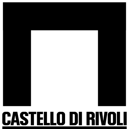
Salta
Castello
al
di
contenuto
Rivoli
-
Vai
all'homepage