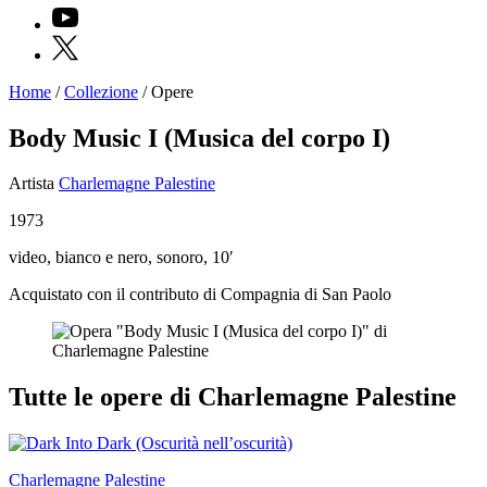
YouTube
X
Home
/
Collezione
/
Opere
Programmi
Mostre
Body Music I (Musica del corpo I)
Eventi
Archivi
Artista
Charlemagne Palestine
del
Museo
1973
Cosmo
Digitale
video, bianco e nero, sonoro, 10′
EN
Collezione
Acquistato con il contributo di Compagnia di San Paolo
Accessibilità
Educazione
Educazione
News
Dipartimento
Tutte le opere di Charlemagne Palestine
Educazione
Formazione
e
Ricerca
Famiglie
Charlemagne Palestine