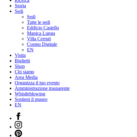
Ricerca
Storia
Sedi
Sedi
Tutte le sedi
Edificio Castello
Manica Lunga
Villa Cerruti
Cosmo Digitale
EN
Visita
Biglietti
Shop
Chi siamo
Area Media
Organizza il tuo evento
Amministrazione trasparente
Whistleblowing
Sostieni il museo
EN
Facebook
Instagram
Pinterest