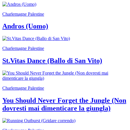
Biglietti
Shop
Charlemagne Palestine
Chi
siamo
Area
Andros (Uomo)
Media
Organizza
il
tuo
Charlemagne Palestine
evento
Amministrazione
St.Vitas Dance (Ballo di San Vito)
trasparente
Whistleblowing
Sostieni
il
museo
EN
Charlemagne Palestine
You Should Never Forget the Jungle (Non
dovresti mai dimenticare la giungla)