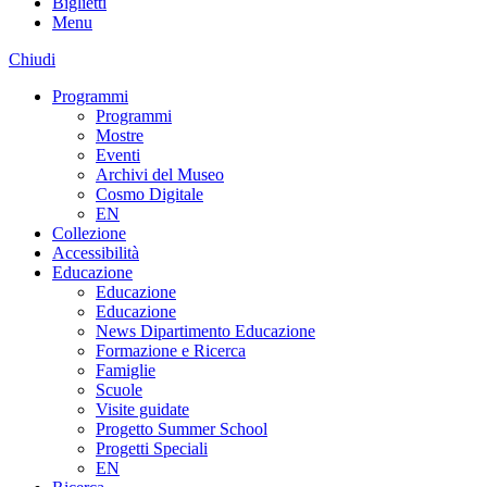
Biglietti
Menu
Chiudi
Programmi
Programmi
Mostre
Eventi
Archivi del Museo
Cosmo Digitale
EN
Collezione
Accessibilità
Educazione
Educazione
Educazione
News Dipartimento Educazione
Formazione e Ricerca
Famiglie
Scuole
Visite guidate
Progetto Summer School
Progetti Speciali
EN