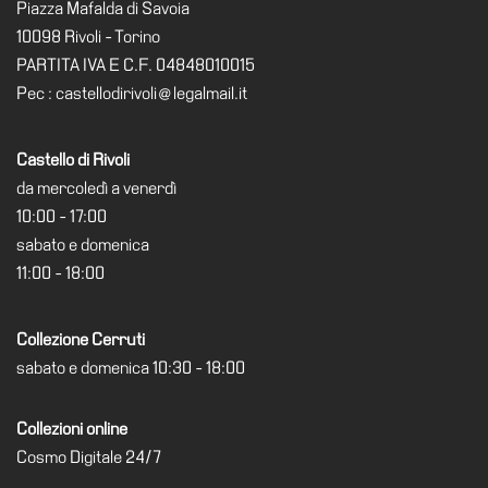
Piazza Mafalda di Savoia
Accessibilità
10098 Rivoli - Torino
Educazione
PARTITA IVA E C.F. 04848010015
Educazione
Pec : castellodirivoli@legalmail.it
News
Dipartimento
Castello di Rivoli
Educazione
da mercoledì a venerdì
Formazione
10:00 - 17:00
e
sabato e domenica
Ricerca
11:00 - 18:00
Famiglie
Collezione Cerruti
Scuole
sabato e domenica 10:30 - 18:00
Visite
guidate
Collezioni online
Progetto
Cosmo Digitale 24/7
Summer