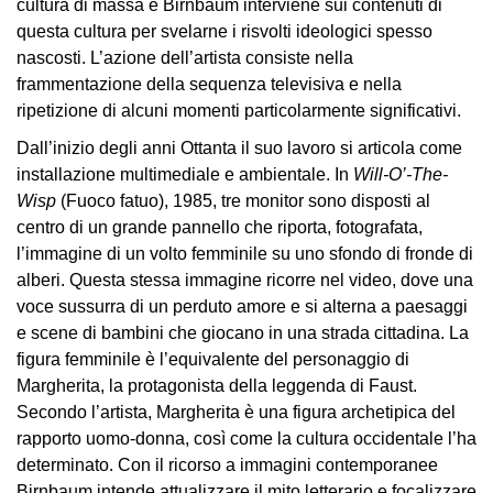
cultura di massa e Birnbaum interviene sui contenuti di
Accessibilità
questa cultura per svelarne i risvolti ideologici spesso
Educazione
nascosti. L’azione dell’artista consiste nella
frammentazione della sequenza televisiva e nella
Educazione
ripetizione di alcuni momenti particolarmente significativi.
News
Dall’inizio degli anni Ottanta il suo lavoro si articola come
Dipartimento
installazione multimediale e ambientale. In
Will-O’-The-
Educazione
Wisp
(Fuoco fatuo), 1985, tre monitor sono disposti al
Formazione
centro di un grande pannello che riporta, fotografata,
e
l’immagine di un volto femminile su uno sfondo di fronde di
Ricerca
alberi. Questa stessa immagine ricorre nel video, dove una
voce sussurra di un perduto amore e si alterna a paesaggi
Famiglie
e scene di bambini che giocano in una strada cittadina. La
Scuole
figura femminile è l’equivalente del personaggio di
Visite
Margherita, la protagonista della leggenda di Faust.
guidate
Secondo l’artista, Margherita è una figura archetipica del
rapporto uomo-donna, così come la cultura occidentale l’ha
Progetto
determinato. Con il ricorso a immagini contemporanee
Summer
Birnbaum intende attualizzare il mito letterario e focalizzare