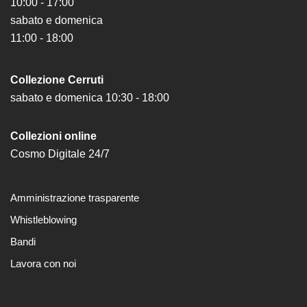
10:00 - 17:00
Amministrazione
sabato e domenica
trasparente
11:00 - 18:00
Whistleblowing
Sostieni
Collezione Cerruti
il
sabato e domenica 10:30 - 18:00
museo
EN
Collezioni online
Cosmo Digitale 24/7
Amministrazione trasparente
Whistleblowing
Bandi
Lavora con noi