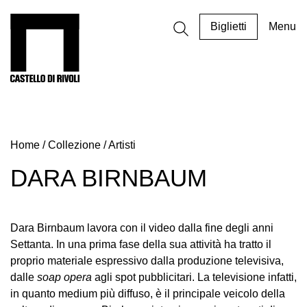
Salta
al
Castello di Rivoli - Vai all'homepage
Biglietti
Menu
contenuto
Programmi
Mostre
Home
/
Collezione
/
Artisti
Eventi
Archivi
DARA BIRNBAUM
del
Museo
Cosmo
Dara Birnbaum lavora con il video dalla fine degli anni
Digitale
Settanta. In una prima fase della sua attività ha tratto il
proprio materiale espressivo dalla produzione televisiva,
EN
dalle
soap opera
agli spot pubblicitari. La televisione infatti,
Collezione
in quanto medium più diffuso, è il principale veicolo della