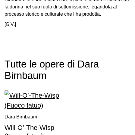
School
la donna nel suo ruolo di sottomissione, legandola al
Progetti
processo storico e culturale che l’ha prodotta.
Speciali
[G.V.]
EN
Ricerca
Storia
Tutte le opere di Dara
Sedi
Tutte
Birnbaum
le
sedi
Edificio
Castello
Manica
Dara Birnbaum
Lunga
Will-O’-The-Wisp
Villa