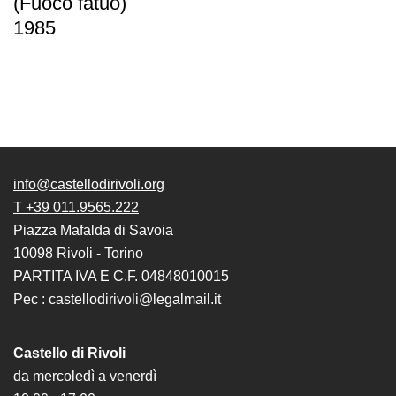
(Fuoco fatuo)
Cerruti
1985
Cosmo
Digitale
EN
Visita
Biglietti
info@castellodirivoli.org
Shop
T +39 011.9565.222
Chi
Piazza Mafalda di Savoia
siamo
10098 Rivoli - Torino
Area
PARTITA IVA E C.F. 04848010015
Media
Pec : castellodirivoli@legalmail.it
Organizza
il
Castello di Rivoli
tuo
da mercoledì a venerdì
evento