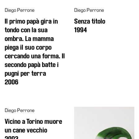
Accessibilità
Diego Perrone
Diego Perrone
Educazione
Il primo papà gira in
Senza titolo
Educazione
tondo con la sua
1994
News
ombra. La mamma
Dipartimento
piega il suo corpo
Educazione
cercando una forma. Il
Formazione
secondo papà batte i
e
pugni per terra
Ricerca
2006
Famiglie
Scuole
Visite
Diego Perrone
guidate
Vicino a Torino muore
Progetto
un cane vecchio
Summer
2003