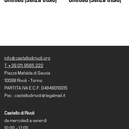
Cerruti
Cosmo
Digitale
EN
Visita
Biglietti
info@castellodirivoli.org
Shop
T +39 011.9565.222
Chi
Piazza Mafalda di Savoia
siamo
10098 Rivoli - Torino
Area
PARTITA IVA E C.F. 04848010015
Media
Pec : castellodirivoli@legalmail.it
Organizza
il
Castello di Rivoli
tuo
da mercoledì a venerdì
evento
10:00 - 17:00