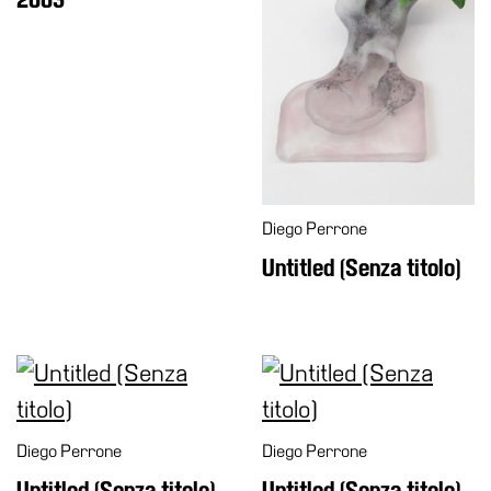
School
Progetti
Speciali
EN
Ricerca
Storia
Sedi
Diego Perrone
Tutte
Untitled (Senza titolo)
le
sedi
Edificio
Castello
Manica
Lunga
Diego Perrone
Diego Perrone
Villa
Untitled (Senza titolo)
Untitled (Senza titolo)