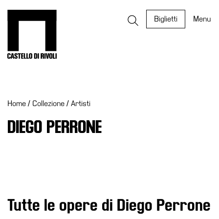
Salta
al
Castello di Rivoli - Vai all'homepage
Biglietti
Menu
contenuto
Programmi
Mostre
Home
/
Collezione
/
Artisti
Eventi
Archivi
DIEGO PERRONE
del
Museo
Cosmo
Digitale
EN
Tutte le opere di Diego Perrone
Collezione