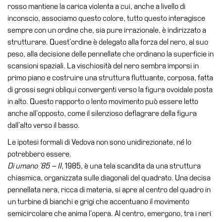
rosso mantiene la carica violenta a cui, anche a livello di
Cerruti
inconscio, associamo questo colore, tutto questo interagisce
Cosmo
sempre con un ordine che, sia pure irrazionale, è indirizzato a
Digitale
strutturare. Quest’ordine è delegato alla forza del nero, al suo
EN
peso, alla decisione delle pennellate che ordinano la superficie in
scansioni spaziali. La vischiosità del nero sembra imporsi in
Visita
primo piano e costruire una struttura fluttuante, corposa, fatta
Biglietti
di grossi segni obliqui convergenti verso la figura ovoidale posta
in alto. Questo rapporto o lento movimento può essere letto
Shop
anche all’opposto, come il silenzioso deflagrare della figura
Chi
dall’alto verso il basso.
siamo
Le ipotesi formali di Vedova non sono unidirezionate, né lo
Area
potrebbero essere.
Media
Di umano ’85 – II
, 1985, è una tela scandita da una struttura
chiasmica, organizzata sulle diagonali del quadrato. Una decisa
Organizza
pennellata nera, ricca di materia, si apre al centro del quadro in
il
un turbine di bianchi e grigi che accentuano il movimento
tuo
semicircolare che anima l’opera. Al centro, emergono, tra i neri
evento