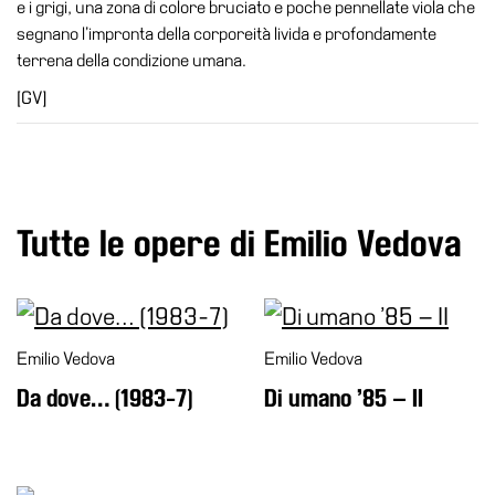
e i grigi, una zona di colore bruciato e poche pennellate viola che
Amministrazione
segnano l’impronta della corporeità livida e profondamente
trasparente
terrena della condizione umana.
Whistleblowing
[GV]
Sostieni
il
museo
EN
Tutte le opere di Emilio Vedova
Emilio Vedova
Emilio Vedova
Da dove… (1983-7)
Di umano ’85 – II