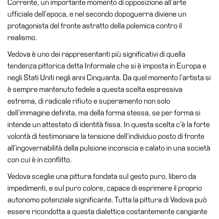
Corrente, un importante momento di opposizione all’arte
Accessibilità
ufficiale dell’epoca, e nel secondo dopoguerra diviene un
Educazione
protagonista del fronte astratto della polemica contro il
realismo.
Educazione
Vedova è uno dei rappresentanti più significativi di quella
News
tendenza pittorica detta Informale che si è imposta in Europa e
Dipartimento
negli Stati Uniti negli anni Cinquanta. Da quel momento l’artista si
Educazione
è sempre mantenuto fedele a questa scelta espressiva
Formazione
estrema, di radicale rifiuto e superamento non solo
e
dell’immagine definita, ma della forma stessa, se per forma si
Ricerca
intende un attestato di identità fissa. In questa scelta c’è la forte
volontà di testimoniare la tensione dell’individuo posto di fronte
Famiglie
all’ingovernabilità della pulsione inconscia e calato in una società
Scuole
con cui è in conflitto.
Visite
Vedova sceglie una pittura fondata sul gesto puro, libero da
guidate
impedimenti, e sul puro colore, capace di esprimere il proprio
Progetto
autonomo potenziale significante. Tutta la pittura di Vedova può
Summer
essere ricondotta a questa dialettica costantemente cangiante