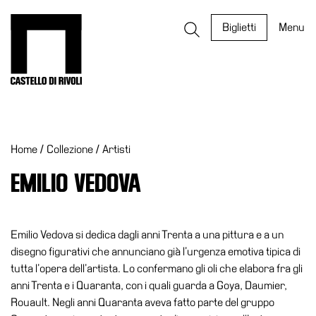
Salta
al
Castello di Rivoli - Vai all'homepage
Biglietti
Menu
contenuto
Programmi
Mostre
Home
/
Collezione
/
Artisti
Eventi
Archivi
EMILIO VEDOVA
del
Museo
Cosmo
Emilio Vedova si dedica dagli anni Trenta a una pittura e a un
Digitale
disegno figurativi che annunciano già l’urgenza emotiva tipica di
tutta l’opera dell’artista. Lo confermano gli oli che elabora fra gli
EN
anni Trenta e i Quaranta, con i quali guarda a Goya, Daumier,
Collezione
Rouault. Negli anni Quaranta aveva fatto parte del gruppo