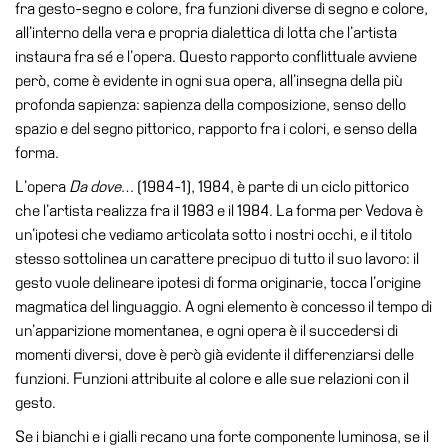
School
fra gesto-segno e colore, fra funzioni diverse di segno e colore,
all’interno della vera e propria dialettica di lotta che l’artista
Progetti
instaura fra sé e l’opera. Questo rapporto conflittuale avviene
Speciali
però, come è evidente in ogni sua opera, all’insegna della più
EN
profonda sapienza: sapienza della composizione, senso dello
spazio e del segno pittorico, rapporto fra i colori, e senso della
Ricerca
forma.
Storia
L’opera
Da dove…
(1984-1), 1984, è parte di un ciclo pittorico
Sedi
che l’artista realizza fra il 1983 e il 1984. La forma per Vedova è
un’ipotesi che vediamo articolata sotto i nostri occhi, e il titolo
Tutte
stesso sottolinea un carattere precipuo di tutto il suo lavoro: il
le
gesto vuole delineare ipotesi di forma originarie, tocca l’origine
sedi
magmatica del linguaggio. A ogni elemento è concesso il tempo di
Edificio
un’apparizione momentanea, e ogni opera è il succedersi di
Castello
momenti diversi, dove è però già evidente il differenziarsi delle
funzioni. Funzioni attribuite al colore e alle sue relazioni con il
Manica
gesto.
Lunga
Se i bianchi e i gialli recano una forte componente luminosa, se il
Villa