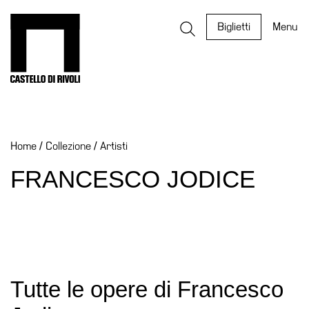
Salta
al
Castello di Rivoli - Vai all'homepage
Biglietti
Menu
contenuto
Programmi
Mostre
Home
/
Collezione
/
Artisti
Eventi
Archivi
FRANCESCO JODICE
del
Museo
Cosmo
Digitale
Collezione
Tutte le opere di Francesco
Accessibilità