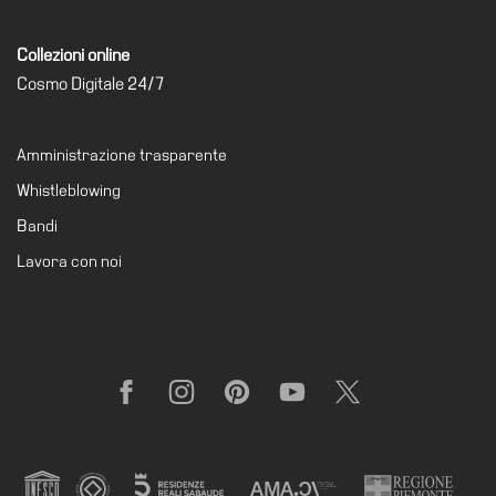
Visita
Collezioni online
Biglietti
Cosmo Digitale 24/7
Shop
Chi
Amministrazione trasparente
siamo
Whistleblowing
Area
Bandi
Media
Lavora con noi
Organizza
il
tuo
evento
Amministrazione
Facebook
Instagram
Pinterest
YouTube
X
trasparente
Whistleblowing
Sostieni