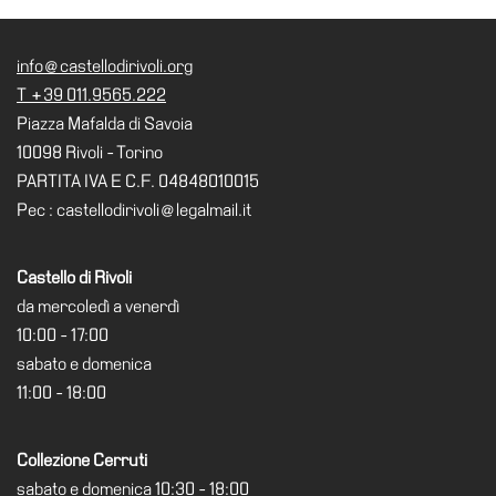
Speciali
Ricerca
info@castellodirivoli.org
T +39 011.9565.222
Storia
Piazza Mafalda di Savoia
Sedi
10098 Rivoli - Torino
Tutte
PARTITA IVA E C.F. 04848010015
le
Pec : castellodirivoli@legalmail.it
sedi
Edificio
Castello di Rivoli
Castello
da mercoledì a venerdì
Manica
10:00 - 17:00
Lunga
sabato e domenica
11:00 - 18:00
Villa
Cerruti
Collezione Cerruti
Cosmo
Digitale
sabato e domenica 10:30 - 18:00