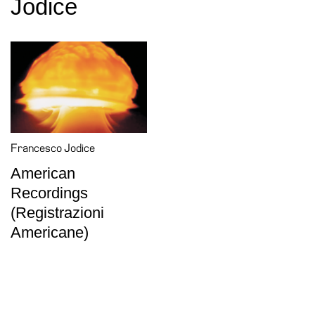
Jodice
Educazione
Educazione
News
Dipartimento
Educazione
Formazione
e
Ricerca
Francesco Jodice
Famiglie
American
Recordings
Scuole
(Registrazioni
Visite
Americane)
guidate
Progetto
Summer
School
Progetti