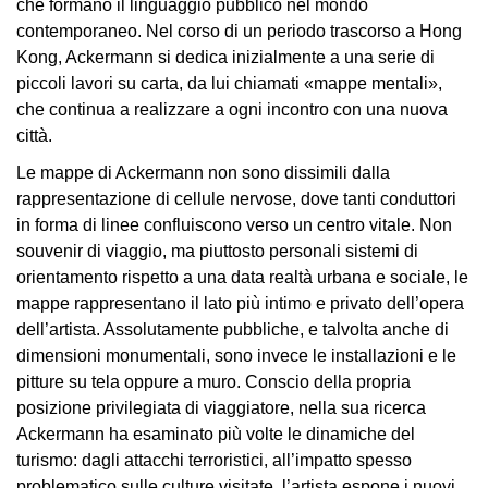
che formano il linguaggio pubblico nel mondo
Accessibilità
contemporaneo. Nel corso di un periodo trascorso a Hong
Educazione
Kong, Ackermann si dedica inizialmente a una serie di
piccoli lavori su carta, da lui chiamati «mappe mentali»,
Educazione
che continua a realizzare a ogni incontro con una nuova
News
città.
Dipartimento
Le mappe di Ackermann non sono dissimili dalla
Educazione
rappresentazione di cellule nervose, dove tanti conduttori
Formazione
in forma di linee confluiscono verso un centro vitale. Non
e
souvenir di viaggio, ma piuttosto personali sistemi di
Ricerca
orientamento rispetto a una data realtà urbana e sociale, le
mappe rappresentano il lato più intimo e privato dell’opera
Famiglie
dell’artista. Assolutamente pubbliche, e talvolta anche di
Scuole
dimensioni monumentali, sono invece le installazioni e le
Visite
pitture su tela oppure a muro. Conscio della propria
guidate
posizione privilegiata di viaggiatore, nella sua ricerca
Ackermann ha esaminato più volte le dinamiche del
Progetto
turismo: dagli attacchi terroristici, all’impatto spesso
Summer
problematico sulle culture visitate, l’artista espone i nuovi