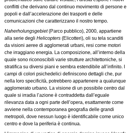
School
conflitti che derivano dal continuo movimento di persone e
Progetti
popoli e dall’accelerazione dei trasporti e delle
Speciali
comunicazioni che caratterizzano il nostro tempo.
EN
Naherholungsgebiet
(Parco pubblico), 2000, appartiene
alla serie degli
Helicopters
(Elicotteri), oli su tela scanditi
Ricerca
da visioni aeree di agglomerati urbani, resi come motori
Storia
che irraggiano energia. La composizione, all’interno della
quale sono riconoscibili varie strutture architettoniche, si
Sedi
stratifica su diversi piani e sembra estendibile all’infinito. I
Tutte
campi di colori psichedelici definiscono dettagli che, pur
le
nella loro specificità, potrebbero appartenere a qualunque
sedi
agglomerato urbano. La visione di un possibile centro dal
quale si irradia l’azione è contraddetta dall’eguale
Edificio
rilevanza data a ogni parte dell’opera, esattamente come
Castello
avviene nella contemporanea geografia delle grandi
Manica
metropoli, dove nessun luogo è identificabile come unico
Lunga
centro e dove la periferia è continua.
Villa