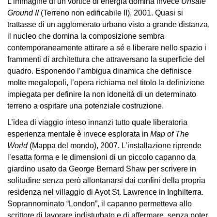
L’immagine di un vortice di energia domina invece
Unsafe
Cerruti
Ground II
(Terreno non edificabile II), 2001. Quasi si
Cosmo
trattasse di un agglomerato urbano visto a grande distanza,
Digitale
il nucleo che domina la composizione sembra
contemporaneamente attirare a sé e liberare nello spazio i
EN
frammenti di architettura che attraversano la superficie del
Visita
quadro. Esponendo l’ambigua dinamica che definisce
molte megalopoli, l’opera richiama nel titolo la definizione
Biglietti
impiegata per definire la non idoneità di un determinato
Shop
terreno a ospitare una potenziale costruzione.
Chi
L’idea di viaggio inteso innanzi tutto quale liberatoria
siamo
esperienza mentale è invece esplorata in
Map of The
World
(Mappa del mondo), 2007. L’installazione riprende
Area
l’esatta forma e le dimensioni di un piccolo capanno da
Media
giardino usato da George Bernard Shaw per scrivere in
Organizza
solitudine senza però allontanarsi dai confini della propria
il
residenza nel villaggio di Ayot St. Lawrence in Inghilterra.
tuo
Soprannominato “London”, il capanno permetteva allo
evento
scrittore di lavorare indisturbato e di affermare, senza poter