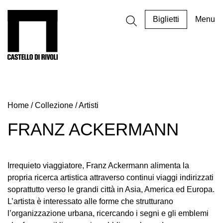
Salta
al
Castello di Rivoli - Vai all'homepage
Biglietti
Menu
contenuto
Programmi
Mostre
Home
/
Collezione
/
Artisti
Eventi
Archivi
FRANZ ACKERMANN
del
Museo
Cosmo
Irrequieto viaggiatore, Franz Ackermann alimenta la
Digitale
propria ricerca artistica attraverso continui viaggi indirizzati
soprattutto verso le grandi città in Asia, America ed Europa.
EN
L’artista è interessato alle forme che strutturano
Collezione
l’organizzazione urbana, ricercando i segni e gli emblemi