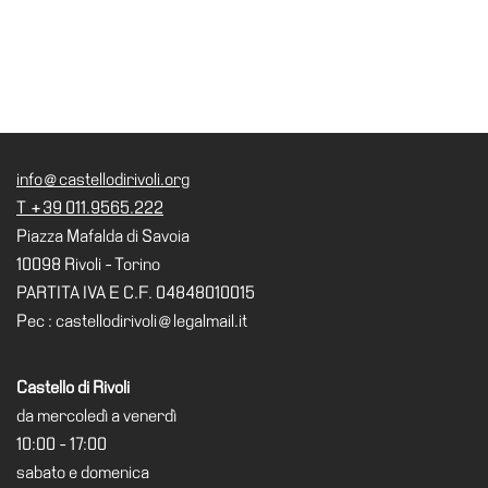
Speciali
Ricerca
Storia
Sedi
Tutte
info@castellodirivoli.org
le
T +39 011.9565.222
sedi
Piazza Mafalda di Savoia
Edificio
10098 Rivoli - Torino
Castello
PARTITA IVA E C.F. 04848010015
Pec : castellodirivoli@legalmail.it
Manica
Lunga
Castello di Rivoli
Villa
Cerruti
da mercoledì a venerdì
10:00 - 17:00
Cosmo
sabato e domenica
Digitale