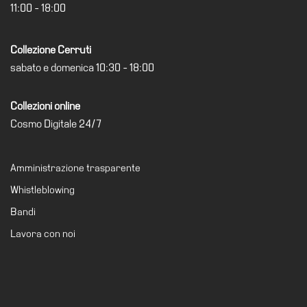
11:00 - 18:00
Visita
Biglietti
Collezione Cerruti
Shop
sabato e domenica 10:30 - 18:00
Chi
siamo
Collezioni online
Cosmo Digitale 24/7
Area
Media
Organizza
Amministrazione trasparente
il
Whistleblowing
tuo
Bandi
evento
Lavora con noi
Amministrazione
trasparente
Whistleblowing
Sostieni