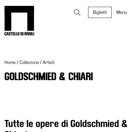
Salta
al
Castello di Rivoli - Vai all'homepage
Ricerca
contenuto
Biglietti
Menu
Programmi
Mostre
Home
/
Collezione
/
Artisti
Eventi
Archivi
GOLDSCHMIED & CHIARI
del
Museo
Cosmo
Digitale
Collezione
Tutte le opere di Goldschmied &
Accessibilità