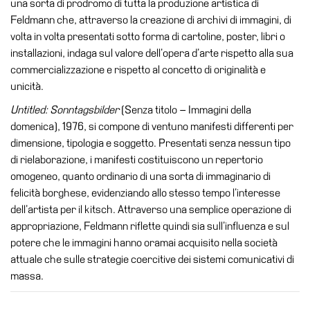
una sorta di prodromo di tutta la produzione artistica di
Educazione
Feldmann che, attraverso la creazione di archivi di immagini, di
Educazione
volta in volta presentati sotto forma di cartoline, poster, libri o
News
installazioni, indaga sul valore dell’opera d’arte rispetto alla sua
Dipartimento
commercializzazione e rispetto al concetto di originalità e
Educazione
unicità.
Formazione
Untitled: Sonntagsbilder
(Senza titolo – Immagini della
e
domenica), 1976, si compone di ventuno manifesti differenti per
Ricerca
dimensione, tipologia e soggetto. Presentati senza nessun tipo
di rielaborazione, i manifesti costituiscono un repertorio
Famiglie
omogeneo, quanto ordinario di una sorta di immaginario di
Scuole
felicità borghese, evidenziando allo stesso tempo l’interesse
dell’artista per il kitsch. Attraverso una semplice operazione di
Visite
appropriazione, Feldmann riflette quindi sia sull’influenza e sul
guidate
potere che le immagini hanno oramai acquisito nella società
Progetto
attuale che sulle strategie coercitive dei sistemi comunicativi di
Summer
massa.
School
Progetti