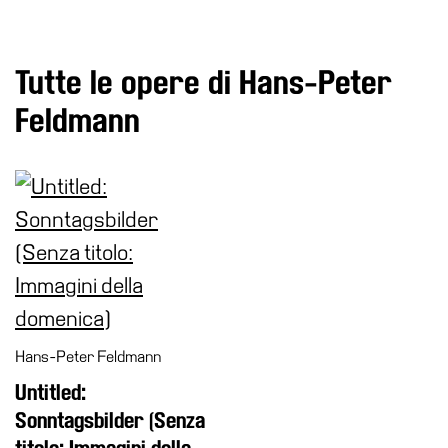
Speciali
Ricerca
Tutte le opere di Hans-Peter
Storia
Feldmann
Sedi
Tutte
le
sedi
Edificio
Castello
Manica
Lunga
Hans-Peter Feldmann
Villa
Cerruti
Untitled:
Cosmo
Sonntagsbilder (Senza
Digitale