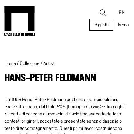
Salta
al
Castello di Rivoli - Vai all'homepage
Ricerca
contenuto
EN
Biglietti
Menu
Programmi
Mostre
Home
/
Collezione
/
Artisti
Eventi
Archivi
HANS-PETER FELDMANN
del
Museo
Cosmo
Dal 1968 Hans-Peter Feldmann pubblica alcuni piccoli libri,
Digitale
realizzati a mano, dal titolo
Bilde
(Immagine) o
Bilder
(Immagini).
Si tratta di raccolte di immagini di vario tipo, estratte dai loro
Collezione
contesti originari, accostate e presentate senza didascalia o
Accessibilità
testo di accompagnamento. Questi primi lavori costituiscono