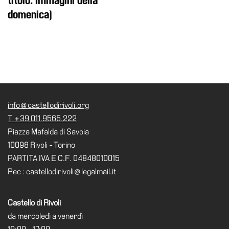
titolo: Immagini della
Visita
domenica)
Biglietti
Shop
Chi
siamo
Area
info@castellodirivoli.org
Media
T +39 011.9565.222
Organizza
Piazza Mafalda di Savoia
il
10098 Rivoli - Torino
tuo
PARTITA IVA E C.F. 04848010015
evento
Pec : castellodirivoli@legalmail.it
Amministrazione
trasparente
Castello di Rivoli
Whistleblowing
da mercoledì a venerdì
Sostieni