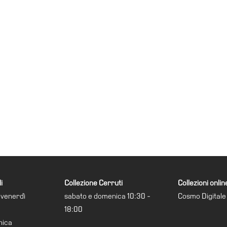
i
Collezione Cerruti
Collezioni onlin
 venerdì
sabato e domenica 10:30 -
Cosmo Digitale
18:00
nica