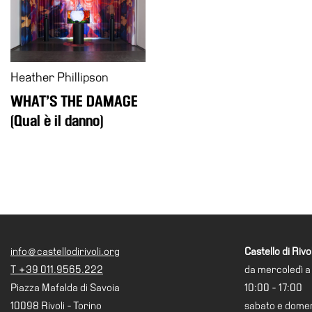
Ricerca
Storia
Sedi
Heather Phillipson
Tutte
WHAT’S THE DAMAGE
le
(Qual è il danno)
sedi
Edificio
Castello
Manica
Lunga
Villa
Cerruti
info@castellodirivoli.org
Castello di Rivol
Cosmo
T +39 011.9565.222
da mercoledì a
Digitale
Piazza Mafalda di Savoia
10:00 - 17:00
Visita
10098 Rivoli - Torino
sabato e dome