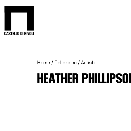
Salta
al
Castello di Rivoli - Vai all'homepage
contenuto
Programmi
Mostre
Eventi
Home
/
Collezione
/
Artisti
Archivi
HEATHER PHILLIPSO
del
Museo
Cosmo
Digitale
Collezione
Accessibilità
Educazione