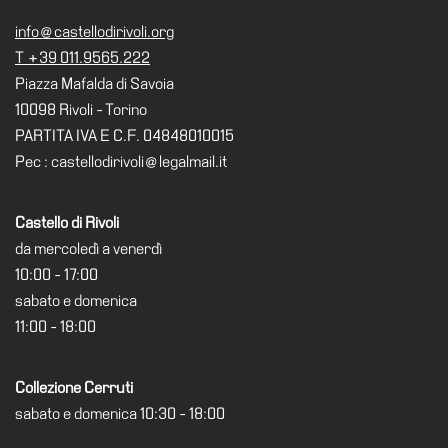
Cerruti
info@castellodirivoli.org
Cosmo
T +39 011.9565.222
Digitale
Piazza Mafalda di Savoia
EN
10098 Rivoli - Torino
PARTITA IVA E C.F. 04848010015
Visita
Pec : castellodirivoli@legalmail.it
Biglietti
Shop
Castello di Rivoli
Chi
da mercoledì a venerdì
siamo
10:00 - 17:00
sabato e domenica
Area
11:00 - 18:00
Media
Organizza
il
Collezione Cerruti
tuo
sabato e domenica 10:30 - 18:00
evento