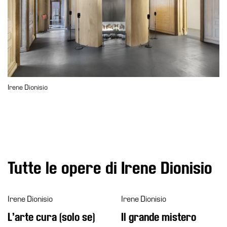
Accessibilità
Educazione
Educazione
News
Dipartimento
Educazione
Irene Dionisio
Formazione
e
Ricerca
Famiglie
Scuole
Tutte le opere di Irene Dionisio
Visite
guidate
Irene Dionisio
Irene Dionisio
Progetto
L’arte cura (solo se)
Il grande mistero
Summer