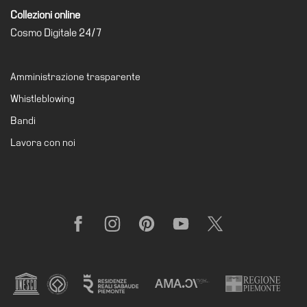
Amministrazione
Collezioni online
trasparente
Cosmo Digitale 24/7
Whistleblowing
Amministrazione trasparente
Sostieni
il
Whistleblowing
museo
Bandi
EN
Lavora con noi
Facebook
Instagram
Pinterest
YouTube
X