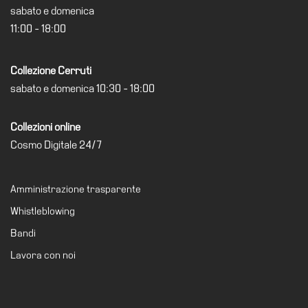
sabato e domenica
Visita
11:00 - 18:00
Biglietti
Shop
Collezione Cerruti
Chi
sabato e domenica 10:30 - 18:00
siamo
Collezioni online
Area
Media
Cosmo Digitale 24/7
Organizza
il
Amministrazione trasparente
tuo
Whistleblowing
evento
Bandi
Amministrazione
Lavora con noi
trasparente
Whistleblowing
Sostieni