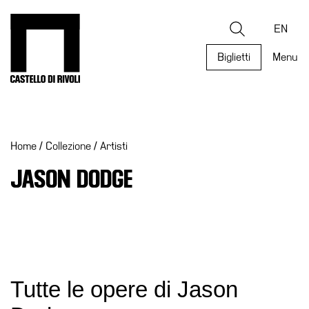
Salta
al
Castello di Rivoli - Vai all'homepage
Ricerca
contenuto
EN
Biglietti
Menu
Programmi
Mostre
Home
/
Collezione
/
Artisti
Eventi
Archivi
JASON DODGE
del
Museo
Cosmo
Digitale
Collezione
Tutte le opere di Jason
Accessibilità