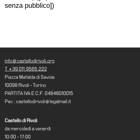
senza pubblico])
Speciali
Ricerca
Storia
Sedi
Tutte
le
info@castellodirivoli.org
sedi
T +39 011.9565.222
Edificio
Piazza Mafalda di Savoia
Castello
10098 Rivoli - Torino
PARTITA IVA E C.F. 04848010015
Manica
Lunga
Pec : castellodirivoli@legalmail.it
Villa
Cerruti
Castello di Rivoli
da mercoledì a venerdì
Cosmo
10:00 - 17:00
Digitale