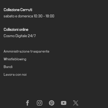
Cerruti
Collezione Cerruti
Cosmo
sabato e domenica 10:30 - 18:00
Digitale
EN
Collezioni online
Visita
Cosmo Digitale 24/7
Biglietti
Amministrazione trasparente
Shop
Whistleblowing
Chi
siamo
Bandi
Area
Lavora con noi
Media
Organizza
il
tuo
Facebook
Instagram
Pinterest
YouTube
X
evento