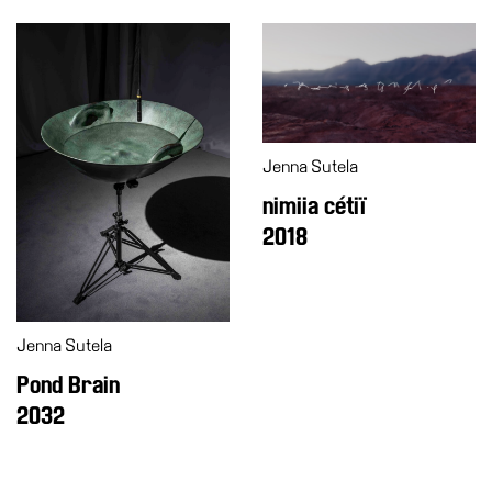
Accessibilità
Educazione
Educazione
News
Dipartimento
Jenna Sutela
Educazione
nimiia cétiï
Formazione
2018
e
Ricerca
Famiglie
Scuole
Jenna Sutela
Pond Brain
Visite
guidate
2032
Progetto
Summer