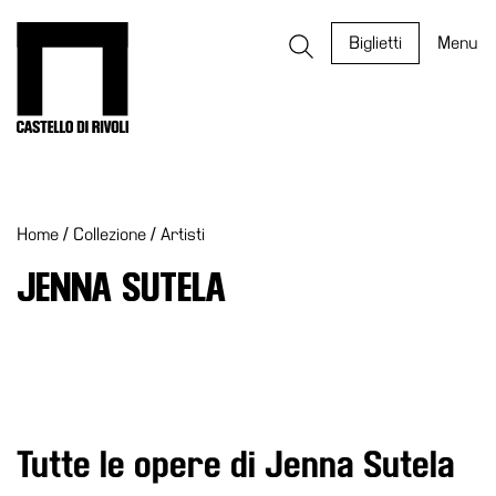
Salta
al
Castello di Rivoli - Vai all'homepage
Biglietti
Menu
contenuto
Programmi
Mostre
Home
/
Collezione
/
Artisti
Eventi
Archivi
JENNA SUTELA
del
Museo
Cosmo
Digitale
EN
Tutte le opere di Jenna Sutela
Collezione