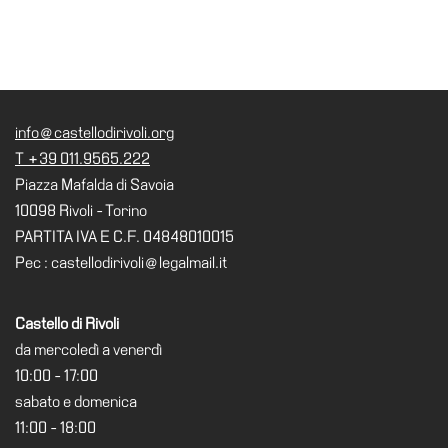
School
Progetti
Speciali
EN
info@castellodirivoli.org
Ricerca
T +39 011.9565.222
Storia
Piazza Mafalda di Savoia
Sedi
10098 Rivoli - Torino
PARTITA IVA E C.F. 04848010015
Tutte
Pec : castellodirivoli@legalmail.it
le
sedi
Edificio
Castello di Rivoli
Castello
da mercoledì a venerdì
10:00 - 17:00
Manica
sabato e domenica
Lunga
11:00 - 18:00
Villa