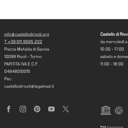
Ricerca
Storia
Sedi
info@castellodirivoli.org
Castello di Rivol
Tutte
T +39 011.9565.222
da mercoledì a
le
Piazza Mafalda di Savoia
10:00 - 17:00
sedi
10098 Rivoli - Torino
sabato e dome
Edificio
PARTITA IVA E C.F.
11:00 - 18:00
Castello
04848010015
Manica
Pec :
Lunga
castellodirivoli@legalmail.it
Villa
Cerruti
Cosmo
Facebook
Instagram
Pinterest
YouTube
X
Digitale
Visita