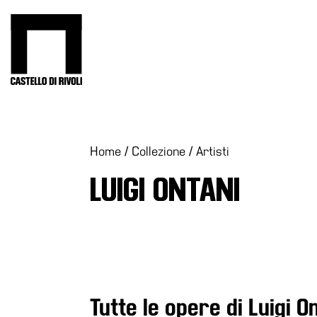
Salta
al
Castello di Rivoli - Vai all'homepage
contenuto
Programmi
Mostre
Eventi
Home
/
Collezione
/
Artisti
Archivi
LUIGI ONTANI
del
Museo
Cosmo
Digitale
Collezione
Accessibilità
Tutte le opere di Luigi O
Educazione