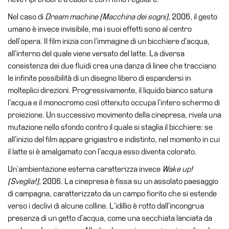
Speciali
Nel caso di
Dream machine (Macchina dei sogni)
, 2006, il gesto
umano è invece invisibile, ma i suoi effetti sono al centro
Ricerca
dell’opera. Il film inizia con l’immagine di un bicchiere d’acqua,
Storia
all’interno del quale viene versato del latte. La diversa
Sedi
consistenza dei due fluidi crea una danza di linee che tracciano
le infinite possibilità di un disegno libero di espandersi in
Tutte
molteplici direzioni. Progressivamente, il liquido bianco satura
le
l’acqua e il monocromo così ottenuto occupa l’intero schermo di
sedi
proiezione. Un successivo movimento della cinepresa, rivela una
Edificio
mutazione nello sfondo contro il quale si staglia il bicchiere: se
Castello
all’inizio del film appare grigiastro e indistinto, nel momento in cui
il latte si è amalgamato con l’acqua esso diventa colorato.
Manica
Lunga
Un’ambientazione esterna caratterizza invece
Wake up!
(Sveglia!)
, 2006. La cinepresa è fissa su un assolato paesaggio
Villa
di campagna, caratterizzato da un campo fiorito che si estende
Cerruti
verso i declivi di alcune colline. L’idillio è rotto dall’incongrua
Cosmo
presenza di un getto d’acqua, come una secchiata lanciata da
Digitale