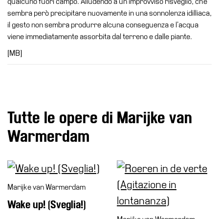
qualcuno fuori campo. Alludendo a un improvviso risveglio, che
Visita
sembra però precipitare nuovamente in una sonnolenza idilliaca,
il gesto non sembra produrre alcuna conseguenza e l’acqua
Biglietti
viene immediatamente assorbita dal terreno e dalle piante.
Shop
[MB]
Chi
siamo
Area
Media
Tutte le opere di Marijke van
Organizza
il
Warmerdam
tuo
evento
Amministrazione
trasparente
Marijke van Warmerdam
Whistleblowing
Wake up! (Sveglia!)
Sostieni