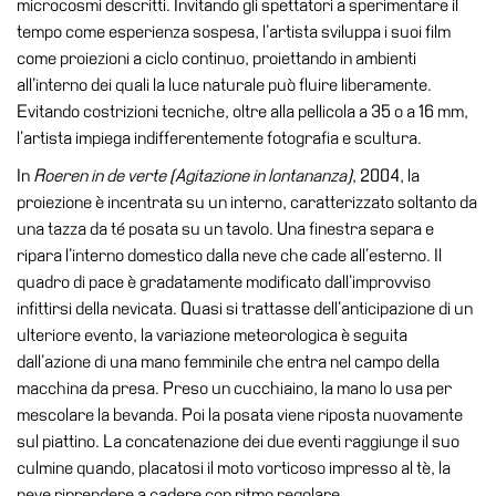
microcosmi descritti. Invitando gli spettatori a sperimentare il
Educazione
tempo come esperienza sospesa, l’artista sviluppa i suoi film
Educazione
come proiezioni a ciclo continuo, proiettando in ambienti
News
all’interno dei quali la luce naturale può fluire liberamente.
Dipartimento
Evitando costrizioni tecniche, oltre alla pellicola a 35 o a 16 mm,
Educazione
l’artista impiega indifferentemente fotografia e scultura.
Formazione
In
Roeren in de verte (Agitazione in lontananza)
, 2004, la
e
proiezione è incentrata su un interno, caratterizzato soltanto da
Ricerca
una tazza da té posata su un tavolo. Una finestra separa e
ripara l’interno domestico dalla neve che cade all’esterno. Il
Famiglie
quadro di pace è gradatamente modificato dall’improvviso
Scuole
infittirsi della nevicata. Quasi si trattasse dell’anticipazione di un
ulteriore evento, la variazione meteorologica è seguita
Visite
dall’azione di una mano femminile che entra nel campo della
guidate
macchina da presa. Preso un cucchiaino, la mano lo usa per
Progetto
mescolare la bevanda. Poi la posata viene riposta nuovamente
Summer
sul piattino. La concatenazione dei due eventi raggiunge il suo
School
culmine quando, placatosi il moto vorticoso impresso al tè, la
neve riprendere a cadere con ritmo regolare.
Progetti