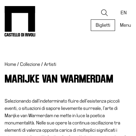
Salta
al
Castello di Rivoli - Vai all'homepage
Ricerca
contenuto
EN
Biglietti
Menu
Programmi
Mostre
Home
/
Collezione
/
Artisti
Eventi
Archivi
MARIJKE VAN WARMERDAM
del
Museo
Cosmo
Selezionando dall’indeterminato fluire dell’esistenza piccoli
Digitale
eventi, o situazioni di sapore lievemente surreale, l’arte di
Marijke van Warmerdam ne mette in luce la poetica
Collezione
monumentalità. Nelle sue opere la continua oscillazione tra
Accessibilità
elementi di valenza opposta carica di molteplici significati i