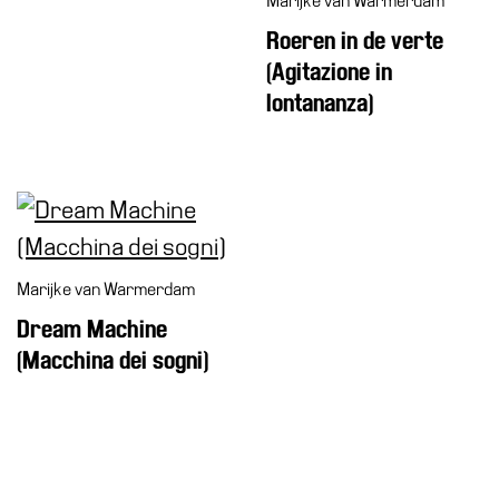
Marijke van Warmerdam
il
Roeren in de verte
museo
(Agitazione in
lontananza)
Marijke van Warmerdam
Dream Machine
(Macchina dei sogni)