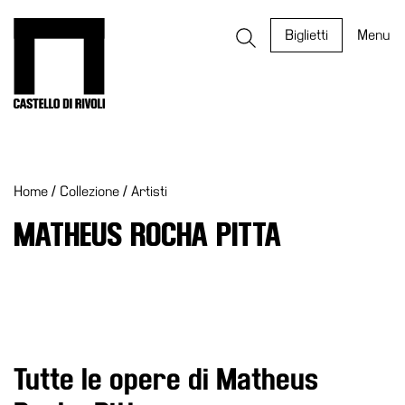
Salta
al
Castello di Rivoli - Vai all'homepage
Biglietti
Menu
contenuto
Programmi
Mostre
Home
/
Collezione
/
Artisti
Eventi
Archivi
MATHEUS ROCHA PITTA
del
Museo
Cosmo
Digitale
EN
Tutte le opere di Matheus
Collezione