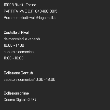
Cerruti
10098 Rivoli - Torino
PARTITA IVA E C.F. 04848010015
Cosmo
Pec : castellodirivoli@legalmail.it
Digitale
EN
Castello di Rivoli
Visita
da mercoledì a venerdì
Biglietti
10:00 - 17:00
sabato e domenica
Shop
11:00 - 18:00
Chi
siamo
Collezione Cerruti
Area
sabato e domenica 10:30 - 18:00
Media
Organizza
Collezioni online
il
Cosmo Digitale 24/7
tuo
evento