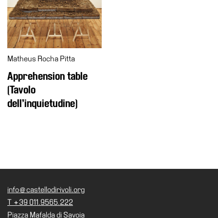
School
Progetti
Speciali
EN
Matheus Rocha Pitta
Ricerca
Apprehension table
Storia
(Tavolo
Sedi
dell’inquietudine)
Tutte
le
sedi
Edificio
Castello
Manica
info@castellodirivoli.org
Lunga
T +39 011.9565.222
Villa
Piazza Mafalda di Savoia