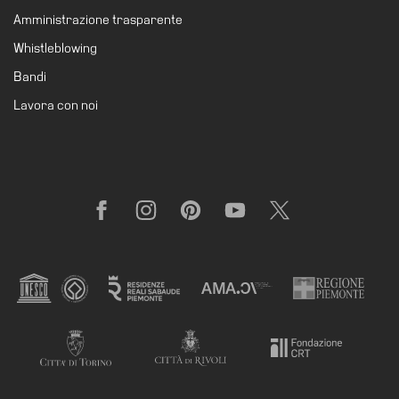
Amministrazione
Amministrazione trasparente
trasparente
Whistleblowing
Whistleblowing
Bandi
Sostieni
Lavora con noi
il
museo
EN
Facebook
Instagram
Pinterest
YouTube
X