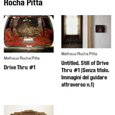
Rocha Pitta
Accessibilità
Educazione
Educazione
News
Dipartimento
Educazione
Formazione
Matheus Rocha Pitta
e
Matheus Rocha Pitta
Untitled. Still of Drive
Ricerca
Drive Thru #1
Thru #1 (Senza titolo.
Famiglie
Immagini del guidare
Scuole
attraverso n.1)
Visite
guidate
Progetto
Summer