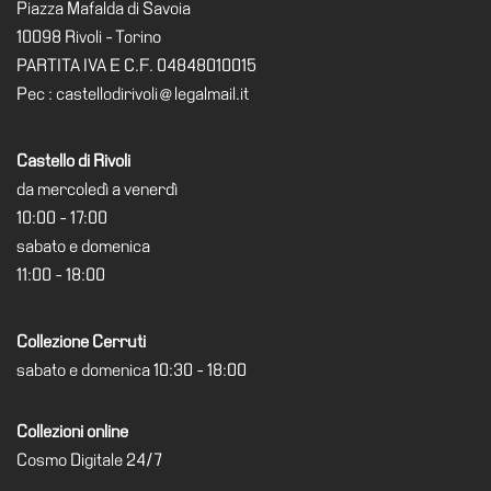
Educazione
Piazza Mafalda di Savoia
10098 Rivoli - Torino
Educazione
PARTITA IVA E C.F. 04848010015
News
Pec : castellodirivoli@legalmail.it
Dipartimento
Educazione
Castello di Rivoli
Formazione
da mercoledì a venerdì
e
10:00 - 17:00
Ricerca
sabato e domenica
Famiglie
11:00 - 18:00
Scuole
Visite
Collezione Cerruti
guidate
sabato e domenica 10:30 - 18:00
Progetto
Summer
Collezioni online
School
Cosmo Digitale 24/7
Progetti