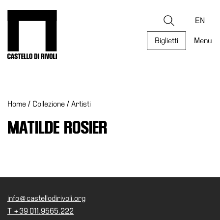
Salta
al
Castello di Rivoli - Vai all'homepage
Ricerca
contenuto
EN
Biglietti
Menu
Programmi
Mostre
Home
/
Collezione
/
Artisti
Eventi
Archivi
MATILDE ROSIER
del
Museo
Cosmo
Digitale
Collezione
info@castellodirivoli.org
Accessibilità
T +39 011.9565.222