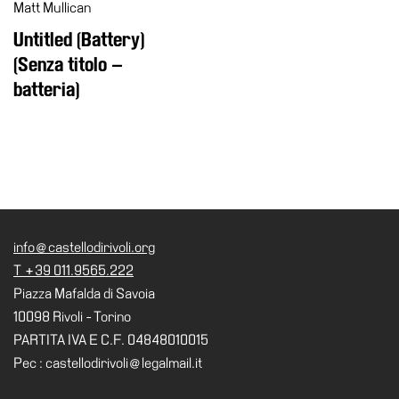
Matt Mullican
Untitled (Battery)
(Senza titolo –
batteria)
info@castellodirivoli.org
T +39 011.9565.222
Piazza Mafalda di Savoia
10098 Rivoli - Torino
PARTITA IVA E C.F. 04848010015
Pec : castellodirivoli@legalmail.it