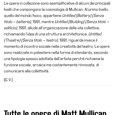
Le opere in collezione sono esemplificative di alcuni dei principali
Visita
livelli che compongono la cosmologia di Mullican. Al primo livello,
Biglietti
quello del mondo fisico, appartiene
Untitled (Battery) (Senza
titolo – batteria)
, 1991, mentre
Untitled (Building) (Senza titolo –
Shop
edificio)
, 1991, allude all’organizzazione della vita collettiva,
Chi
richiamando l’idea di una struttura architettonica.
Untitled
siamo
(Theatre) (Senza titolo – teatro)
, 1991, riguarda invece il
momento di incontro sociale nella creatività del teatro. Le opere
Area
sono realizzate in poliestere nella forma di stendardo, secondo
Media
una tipologia spesso adottata dall’artista perché richiama la
Organizza
funzione sociale, arcaica ma costantemente rinnovata, di
il
comunicare alla collettività.
tuo
[G.V.]
evento
Amministrazione
trasparente
Whistleblowing
Tutte le opere di Matt Mullican
Sostieni