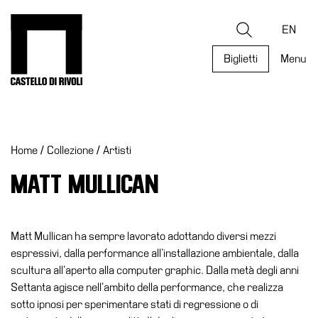
Salta
al
Castello di Rivoli - Vai all'homepage
Ricerca
contenuto
EN
Biglietti
Menu
Programmi
Mostre
Home
/
Collezione
/
Artisti
Eventi
Archivi
MATT MULLICAN
del
Museo
Cosmo
Matt Mullican ha sempre lavorato adottando diversi mezzi
Digitale
espressivi, dalla performance all’installazione ambientale, dalla
scultura all’aperto alla computer graphic. Dalla metà degli anni
Collezione
Settanta agisce nell’ambito della performance, che realizza
Accessibilità
sotto ipnosi per sperimentare stati di regressione o di