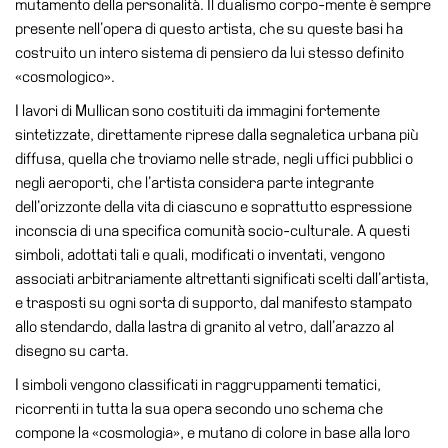
mutamento della personalità. Il dualismo corpo-mente è sempre
Educazione
presente nell’opera di questo artista, che su queste basi ha
Educazione
costruito un intero sistema di pensiero da lui stesso definito
News
«cosmologico».
Dipartimento
I lavori di Mullican sono costituiti da immagini fortemente
Educazione
sintetizzate, direttamente riprese dalla segnaletica urbana più
Formazione
diffusa, quella che troviamo nelle strade, negli uffici pubblici o
e
negli aeroporti, che l’artista considera parte integrante
Ricerca
dell’orizzonte della vita di ciascuno e soprattutto espressione
inconscia di una specifica comunità socio-culturale. A questi
Famiglie
simboli, adottati tali e quali, modificati o inventati, vengono
Scuole
associati arbitrariamente altrettanti significati scelti dall’artista,
e trasposti su ogni sorta di supporto, dal manifesto stampato
Visite
allo stendardo, dalla lastra di granito al vetro, dall’arazzo al
guidate
disegno su carta.
Progetto
I simboli vengono classificati in raggruppamenti tematici,
Summer
ricorrenti in tutta la sua opera secondo uno schema che
School
compone la «cosmologia», e mutano di colore in base alla loro
Progetti