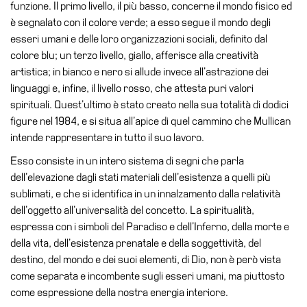
funzione. Il primo livello, il più basso, concerne il mondo fisico ed
Speciali
è segnalato con il colore verde; a esso segue il mondo degli
esseri umani e delle loro organizzazioni sociali, definito dal
Ricerca
colore blu; un terzo livello, giallo, afferisce alla creatività
Storia
artistica; in bianco e nero si allude invece all’astrazione dei
Sedi
linguaggi e, infine, il livello rosso, che attesta puri valori
spirituali. Quest’ultimo è stato creato nella sua totalità di dodici
Tutte
figure nel 1984, e si situa all’apice di quel cammino che Mullican
le
intende rappresentare in tutto il suo lavoro.
sedi
Esso consiste in un intero sistema di segni che parla
Edificio
dell’elevazione dagli stati materiali dell’esistenza a quelli più
Castello
sublimati, e che si identifica in un innalzamento dalla relatività
Manica
dell’oggetto all’universalità del concetto. La spiritualità,
Lunga
espressa con i simboli del Paradiso e dell’Inferno, della morte e
della vita, dell’esistenza prenatale e della soggettività, del
Villa
destino, del mondo e dei suoi elementi, di Dio, non è però vista
Cerruti
come separata e incombente sugli esseri umani, ma piuttosto
Cosmo
come espressione della nostra energia interiore.
Digitale