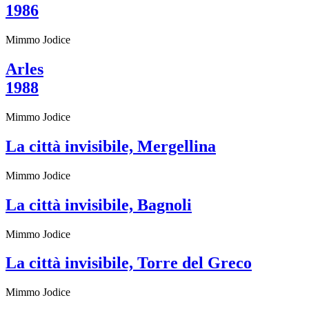
1986
Biglietti
Shop
Chi
Mimmo Jodice
siamo
Area
Arles
Media
Organizza
1988
il
tuo
Mimmo Jodice
evento
Amministrazione
La città invisibile, Mergellina
trasparente
Whistleblowing
Sostieni
Mimmo Jodice
il
museo
La città invisibile, Bagnoli
EN
Mimmo Jodice
La città invisibile, Torre del Greco
Mimmo Jodice