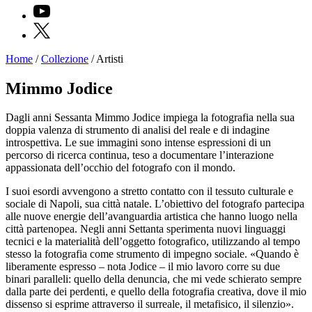
YouTube
X
Home
/
Collezione
/
Artisti
Programmi
Mostre
Mimmo Jodice
Eventi
Archivi
Dagli anni Sessanta Mimmo Jodice impiega la fotografia nella sua
del
doppia valenza di strumento di analisi del reale e di indagine
Museo
introspettiva. Le sue immagini sono intense espressioni di un
Cosmo
percorso di ricerca continua, teso a documentare l’interazione
Digitale
appassionata dell’occhio del fotografo con il mondo.
EN
Collezione
I suoi esordi avvengono a stretto contatto con il tessuto culturale e
Accessibilità
sociale di Napoli, sua città natale. L’obiettivo del fotografo partecipa
Educazione
alle nuove energie dell’avanguardia artistica che hanno luogo nella
Educazione
città partenopea. Negli anni Settanta sperimenta nuovi linguaggi
News
tecnici e la materialità dell’oggetto fotografico, utilizzando al tempo
Dipartimento
stesso la fotografia come strumento di impegno sociale. «Quando è
Educazione
liberamente espresso – nota Jodice – il mio lavoro corre su due
Formazione
binari paralleli: quello della denuncia, che mi vede schierato sempre
e
dalla parte dei perdenti, e quello della fotografia creativa, dove il mio
Ricerca
dissenso si esprime attraverso il surreale, il metafisico, il silenzio».
Famiglie