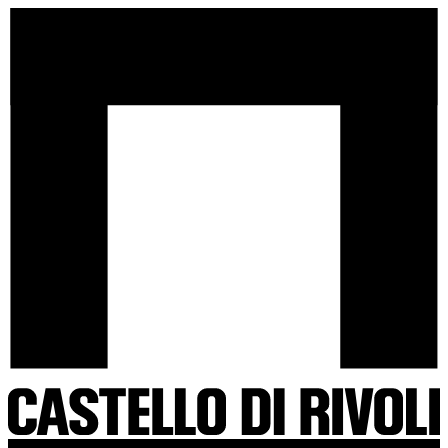
Salta
Castello
al
di
contenuto
Rivoli
-
Vai
all'homepage