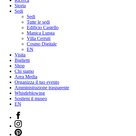
Ricerca
Storia
Sedi
Sedi
Tutte le sedi
Edificio Castello
Manica Lunga
Villa Cerruti
Cosmo Digitale
EN
Visita
Biglietti
Shop
Chi siamo
Area Media
Organizza il tuo evento
Amministrazione trasparente
Whistleblowing
Sostieni il museo
EN
Facebook
Instagram
Pinterest