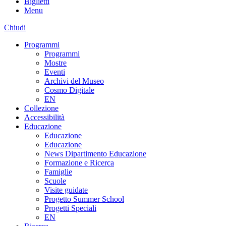
Biglietti
Menu
Chiudi
Programmi
Programmi
Mostre
Eventi
Archivi del Museo
Cosmo Digitale
EN
Collezione
Accessibilità
Educazione
Educazione
Educazione
News Dipartimento Educazione
Formazione e Ricerca
Famiglie
Scuole
Visite guidate
Progetto Summer School
Progetti Speciali
EN