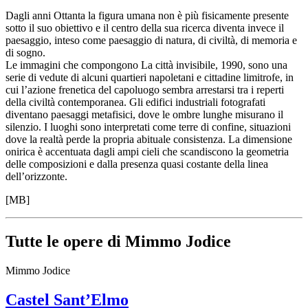
Scuole
Dagli anni Ottanta la figura umana non è più fisicamente presente
Visite
sotto il suo obiettivo e il centro della sua ricerca diventa invece il
guidate
paesaggio, inteso come paesaggio di natura, di civiltà, di memoria e
Progetto
di sogno.
Summer
Le immagini che compongono La città invisibile, 1990, sono una
School
serie di vedute di alcuni quartieri napoletani e cittadine limitrofe, in
Progetti
cui l’azione frenetica del capoluogo sembra arrestarsi tra i reperti
Speciali
della civiltà contemporanea. Gli edifici industriali fotografati
EN
diventano paesaggi metafisici, dove le ombre lunghe misurano il
Ricerca
silenzio. I luoghi sono interpretati come terre di confine, situazioni
Storia
dove la realtà perde la propria abituale consistenza. La dimensione
Sedi
onirica è accentuata dagli ampi cieli che scandiscono la geometria
Tutte
delle composizioni e dalla presenza quasi costante della linea
le
dell’orizzonte.
sedi
Edificio
[MB]
Castello
Manica
Lunga
Tutte le opere di Mimmo Jodice
Villa
Cerruti
Cosmo
Mimmo Jodice
Digitale
EN
Castel Sant’Elmo
Visita